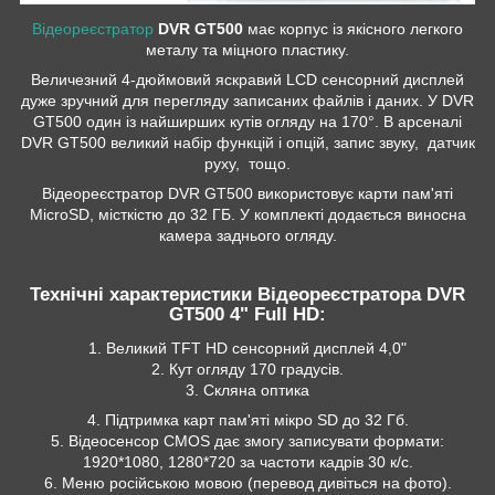
Відеореєстратор
DVR GT500
має корпус із якісного легкого
металу та міцного пластику.
Величезний 4-дюймовий яскравий LCD сенсорний дисплей
дуже зручний для перегляду записаних файлів і даних. У DVR
GT500 один із найширших кутів огляду на 170°. В арсеналі
DVR GT500 великий набір функцій і опцій, запис звуку, датчик
руху, тощо.
Відеореєстратор DVR GT500 використовує карти пам'яті
MicroSD, місткістю до 32 ГБ. У комплекті додається виносна
камера заднього огляду.
Технічні характеристики Відеореєстратора DVR
GT500 4" Full HD:
1. Великий TFT HD сенсорний дисплей 4,0"
2. Кут огляду 170 градусів.
3. Скляна оптика
4. Підтримка карт пам'яті мікро SD до 32 Гб.
5. Відеосенсор CMOS дає змогу записувати формати:
1920*1080, 1280*720 за частоти кадрів 30 к/с.
6. Меню російською мовою (перевод дивіться на фото).