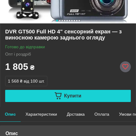
DVR GT500 Full HD 4" сенсорний екран — з
виносною камерою заднього огляду
Готово до відправки
Опт і роздріб
1 805
₴
1 568 ₴
від 100 шт.
Купити
Опис
Характеристики
Доставка
Оплата
Умови п
Опис