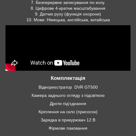
7. Безперервне записування по колу.
8. Цифрове 4-кратне масштабування
9. Датчик руху (функція охорони)
10. Мови: Німецька, англійська, китайська
Комплектація
Відеореєстратор
DVR GT500
Камера заднього огляду з підсвіткою
Дроти під'єднання
Кріплення на скло (присосок)
Зарядка в прикурювач 12 В
Фірмове паковання