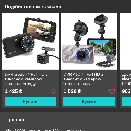
Подібні товари компанії
DVR G520 4" Full HD з
DVR A10 4" Full HD з
Дзер
виносною камерою
виносною камерою
віде
заднього огляду
заднього виду
L900
задн
1 425
1 520
903
₴
₴
Купити
Купити
Про нас
100% позитивних з 192 відгуків за рік