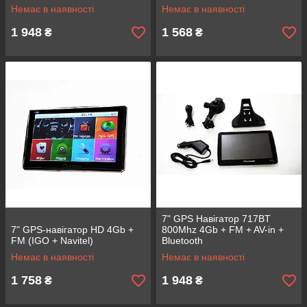
Немає в наявності
Немає в наявності
1 948
1 568
₴
₴
7" GPS Навігатор 717BT
7" GPS-навігатор HD 4Gb +
800Mhz 4Gb + FM + AV-in +
FM (IGO + Navitel)
Bluetooth
Немає в наявності
Немає в наявності
1 758
1 948
₴
₴