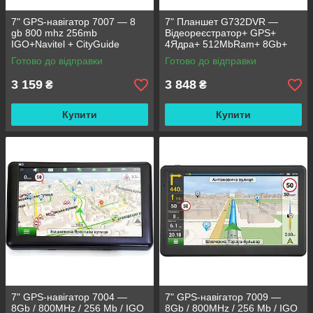
7" GPS-навігатор 7007 — 8
7" Планшет G732DVR —
gb 800 mhz 256mb
Відеореєстратор+ GPS+
IGO+Navitel + CityGuide
4Ядра+ 512MbRam+ 8Gb+
Android
Готово до відправки
Готово до відправки
3 159
3 848
₴
₴
Купити
Купити
7" GPS-навігатор 7004 —
7" GPS-навігатор 7009 —
8Gb / 800MHz / 256 Mb / IGO
8Gb / 800MHz / 256 Mb / IGO