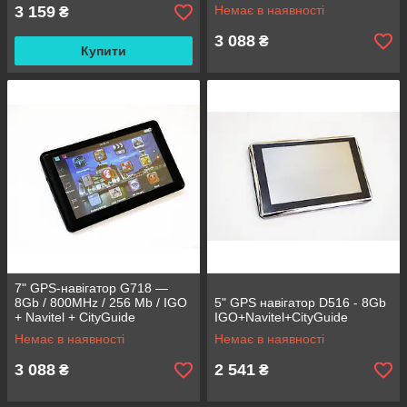
3 159
Немає в наявності
₴
3 088
₴
Купити
7" GPS-навігатор G718 —
8Gb / 800MHz / 256 Mb / IGO
5" GPS навігатор D516 - 8Gb
+ Navitel + CityGuide
IGO+Navitel+CityGuide
Немає в наявності
Немає в наявності
3 088
2 541
₴
₴