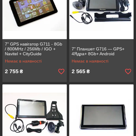
7" GPS навігатор G711 - 8Gb
/ 800MHz / 256Mb / IGO +
7" Планшет G716 — GPS+
Navitel + CityGuide
4Ядра+ 8Gb+ Android
Немає в наявності
Немає в наявності
2 755
2 565
₴
₴