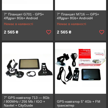
7'' Планшет G701 - GPS+
7" Планшет M716 — GPS+
4Ядра+ 8Gb+ Android
4Ядра+ 8Gb+ Android4
Немає в наявності
Немає в наявності
2 565
2 565
₴
₴
7" GPS-навігатор 713 — 8Gb
/ 800MHz / 256 Mb / IGO +
GPS-навігатор 5" 4Gb + FM
Navitel + CityGuide
трансмітер