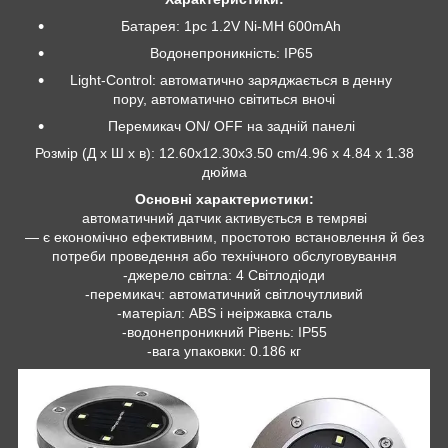
Батарея: 1pc 1.2V Ni-MH 600mAh
Водонепроникність: IP65
Light-Control: автоматично заряджається в денну
пору, автоматично світиться вночі
Перемикач ON/ OFF на задній панелі
Розмір (Д х Ш х в): 12.60x12.30x3.50 cm/4.96 х 4.84 х 1.38
дюйма
Основні характеристики:
автоматичний датчик активується в темряві
— є економічно ефективним, простотою встановлення й без
потреби проведення або технічного обслуговування
-джерело світла: 4 Світлодіоди
-перемикач: автоматичний світлочутливий
-матеріал: ABS і неіржавка сталь
-водонепроникний Рівень: IP55
-вага упаковки: 0.186 кг