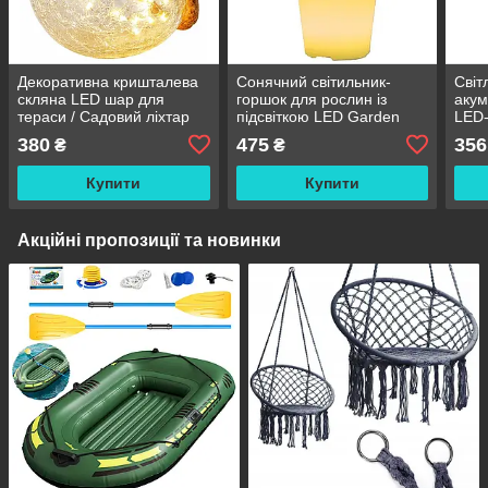
Декоративна кришталева
Сонячний світильник-
Світ
скляна LED шар для
горшок для рослин із
акум
тераси / Садовий ліхтар
підсвіткою LED Garden
LED-
на сонячній батареї Solar
Light Vase
датч
380
475
356
₴
₴
Glass Light 10500
сон
лам
Купити
Купити
Акційні пропозиції та новинки