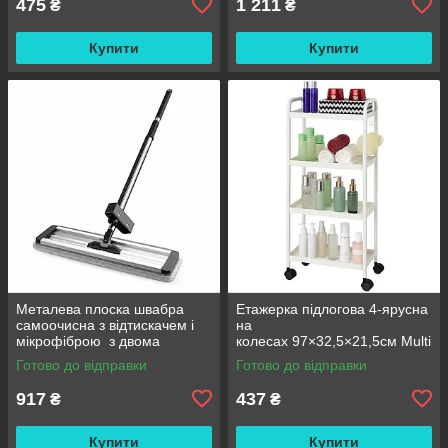
475
1 211
₴
₴
Купити
Купити
Металева плоска швабра
Етажерка підлогова 4-ярусна
самоочисна з відтискачем і
на
мікрофіброю з двома
колесах 97×32,5×21,5см Multi
змінними насадками M06
fucntion Rack JC606
Готово до відправки
Готово до відправки
42см
/ Підлогова вузька стелаж-
етажерка
917
437
₴
₴
Купити
Купити