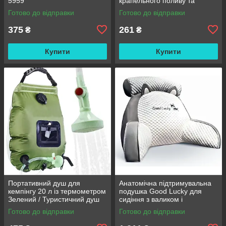
5959
крапельного поливу та
охолодження / Комплект для
Готово до відправки
Готово до відправки
поливання
375
261
₴
₴
Купити
Купити
Портативний душ для
Анатомічна підтримувальна
кемпінгу 20 л із термометром
подушка Good Lucky для
Зелений / Туристичний душ
сидіння з валиком і
переносний з лійкою /
підлокітниками
Готово до відправки
Готово до відправки
Польовий душ сумка