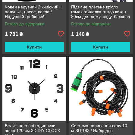
Човен надувний 2 х-місний +
Підвісне плетене крісло
подушка, насос, весла /
гамак гойдалка гніздо кокон
Надувний гребінний
80см для дому, саду, балкона
двомісний гумовий човен
та тераси
Готово до відправки
Готово до відправки
180/98см
1 781
1 140
₴
₴
Купити
Купити
Великі настінні годинники
Система поливання саду 10
чорні 120 см 3D DIY CLOCK
м BD 182 / Набір для