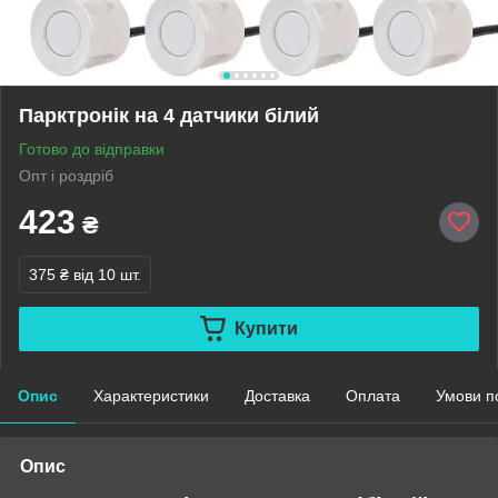
Парктронік на 4 датчики білий
Готово до відправки
Опт і роздріб
423
₴
375 ₴
від 10 шт.
Купити
Опис
Характеристики
Доставка
Оплата
Умови п
Опис