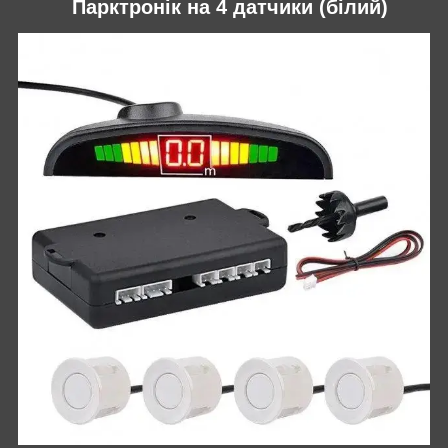
Парктронік на 4 датчики (білий)