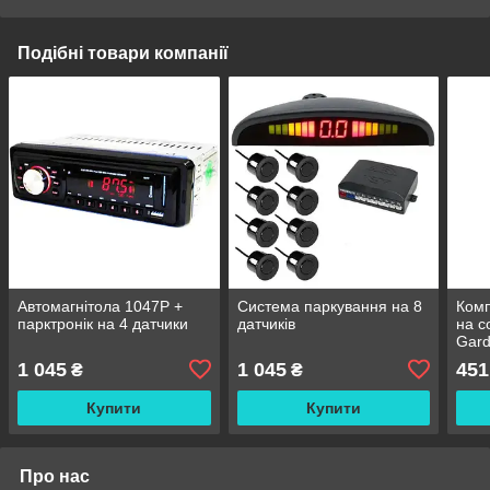
Подібні товари компанії
Автомагнітола 1047P +
Система паркування на 8
Комп
парктронік на 4 датчики
датчиків
на с
Gard
(4шт
1 045
1 045
451
₴
₴
Купити
Купити
Про нас