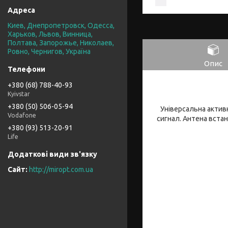
Киев, Днепропетровск, Одесса,
Харьков, Львов, Винница,
Полтава, Запорожье, Николаев,
Ровно, Чернигов, Україна
Опис
+380 (68) 788-40-93
Kyivstar
+380 (50) 506-05-94
Універсальна актив
Vodafone
сигнал. Антена вста
+380 (93) 513-20-91
Life
http://miropt.com.ua