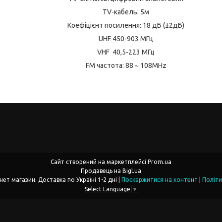
TV-кабель: 5м
Коефіцієнт посилення: 18 дБ (±2дБ)
UHF 450-903 МГц
VHF 40,5-223 МГц
FM частота: 88 ~ 108MHz
Сайт створений на маркетплейсі
Prom.ua
Продавець на Bigl.ua
miropt.com.ua інтернет магазин. Доставка по Україні 1-2 дні |
Поскаржитися на контент
|
Політи
Select Language
▼