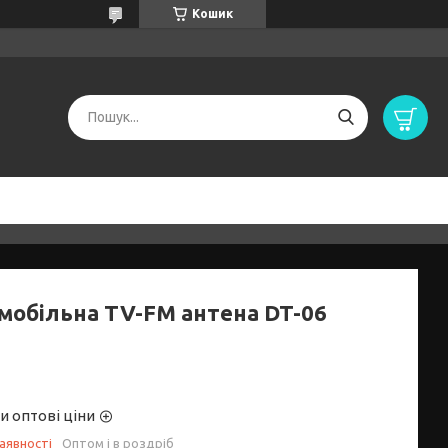
Кошик
мобільна TV-FM антена DT-06
и оптові ціни
аявності
Оптом і в роздріб