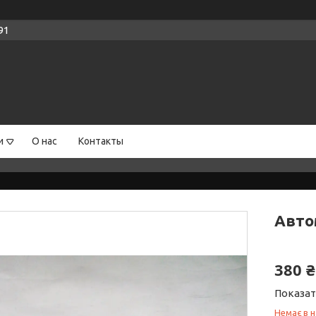
91
и
О нас
Контакты
Авто
380 ₴
Показат
Немає в н