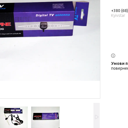
+380 (68
Kyivstar
повернен