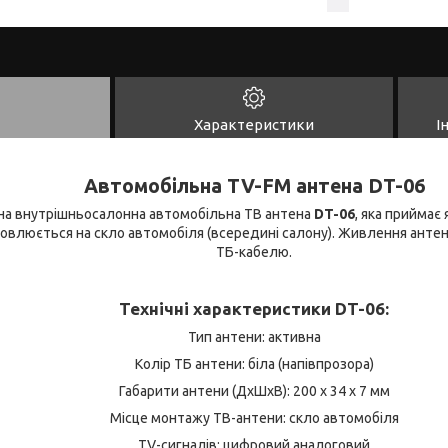
Характеристики
І
Автомобільна TV-FM антена DT-06
на внутрішньосалонна автомобільна ТВ антена
DT-06
, яка приймає 
новлюється на скло автомобіля (всередині салону). Живлення анте
ТБ-кабелю.
Технічні характеристики DT-06:
Тип антени: активна
Колір ТБ антени: біла (напівпрозора)
Габарити антени (ДхШхВ): 200 х 34 х 7 мм
Місце монтажу ТВ-антени: скло автомобіля
TV-сигналів: цифровий аналоговий