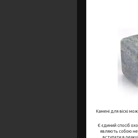
Камені для віскі мож
Є єдиний спосіб ох
являють собою нев
вступати в реакці