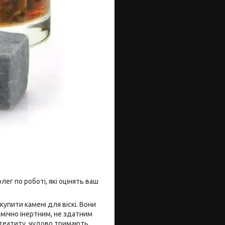
ег по роботі, які оцінять ваш
упити камені для віскі. Вони
імічно інертним, не здатним
 стеатиту, чудово тримають