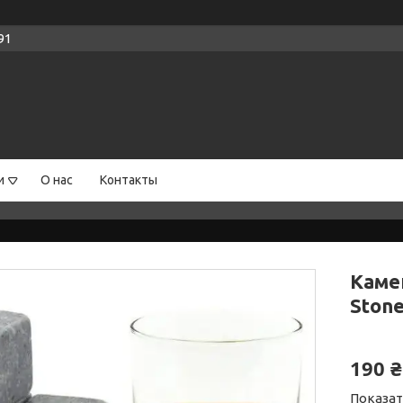
91
и
О нас
Контакты
Каме
Stone
190 ₴
Показат