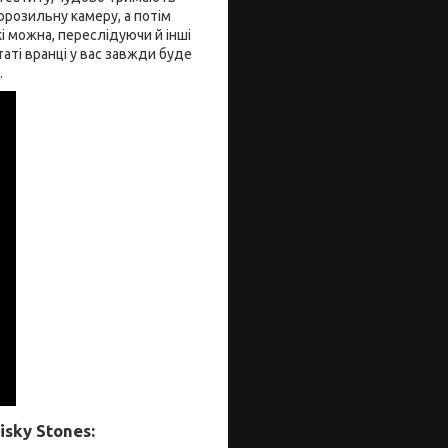
морозильну камеру, а потім
 можна, переслідуючи й інші
таті вранці у вас завжди буде
.
sky Stones: