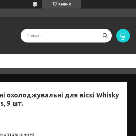
Кошик
ні охолоджувальні для віскі Whisky
s, 9 шт.
и оптові ціни