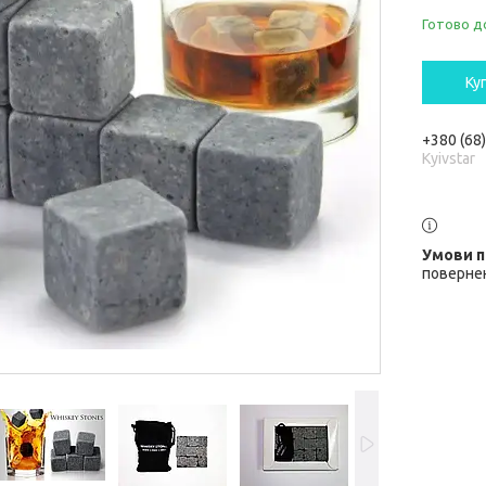
Готово д
Ку
+380 (68
Kyivstar
повернен