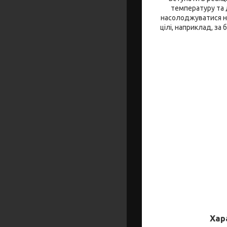
температуру та д
насолоджуватися не
цілі, наприклад, за
Хар