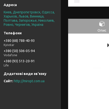
Киев, Днепропетровск, Одесса,
Харьков, Львов, Винница,
Полтава, Запорожье, Николаев,
Ровно, Чернигов, Україна
Опис
+380 (68) 788-40-93
Kyivstar
+380 (50) 506-05-94
Vodafone
+380 (93) 513-20-91
Life
http://miropt.com.ua