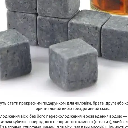
уть стати прекрасним подарунком для чоловіка, брата, друга або кол
оригінальний вибір і бездоганний смак.
олодження віскі без його переохолодження й розведення водою — к
еликі кубики з природного непористого каменю (стеатит), який є х
ї з напоями, спиртами. Камені для віскі, завдяки високій щільності