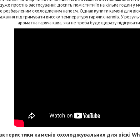
уже прості в застосуванні: досить помістити їх на кілька годин у 
 розбавленим охолодженим напоєм. Однак купити камені для віскі
 бажання підтримувати високу температуру гарячих напоїв. У резуль
ароматна гаряча кава, яка не треба буде щоразу підігрівати
актеристики каменів охолоджувальних для віскі Whi