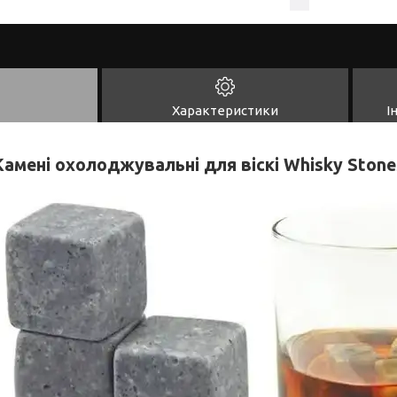
Характеристики
І
Камені охолоджувальні для віскі Whisky Stones