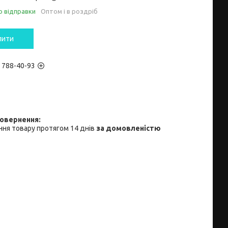
о відправки
Оптом і в роздріб
пити
) 788-40-93
ня товару протягом 14 днів
за домовленістю