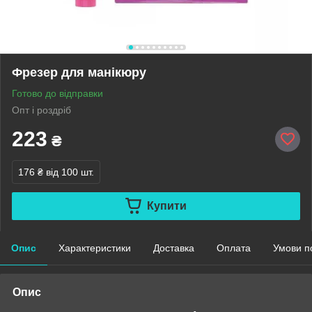
Фрезер для манікюру
Готово до відправки
Опт і роздріб
223
₴
176 ₴
від 100 шт.
Купити
Опис
Характеристики
Доставка
Оплата
Умови п
Опис