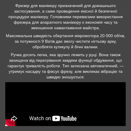
Фрезер для манікюру призначений для домашнього
застосування, а саме проведення якісної й безпечної
процедури манікюру. Головними перевагами використання
фрезера для апаратного манікюру є економія часу та
зменшення навантаження майстра.
Максимальна швидкість обертання мікромотора 20 000 об/хв,
за потужності 9 Ватів дає змогу чистити нігтьову арку,
обробляти кутикулу й бічні валики.
Ручка досить легка, яка зручно лежить у руці. Вона також
захищена від перегрівання завдяки функції обдування, що
гарантує тривалість роботи. Тип затискача автоматичний, —
утримує насадку та фіксує фрезу, але викликає вібрацію та
швидко зношується.