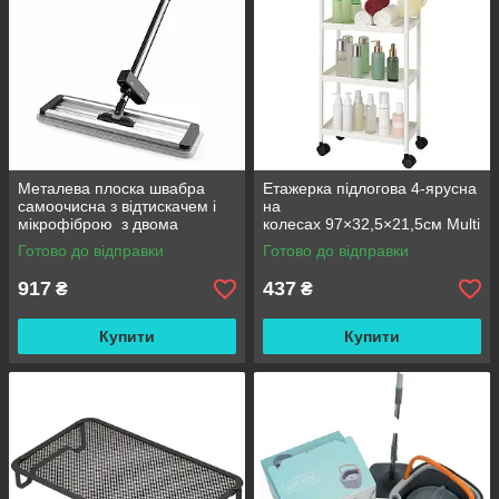
Металева плоска швабра
Етажерка підлогова 4-ярусна
самоочисна з відтискачем і
на
мікрофіброю з двома
колесах 97×32,5×21,5см Multi
змінними насадками M06
fucntion Rack JC606
Готово до відправки
Готово до відправки
42см
/ Підлогова вузька стелаж-
етажерка
917
437
₴
₴
Купити
Купити