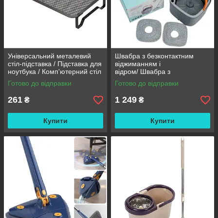
Універсальний металевий
Швабра з безконтактним
стіл-підставка / Підставка для
віджиманням і
ноутбука / Комп'ютерний стіл
відром/ Швабра з
із вентиляцією
самовіджимом Clean Living
Готово до відправки
Готово до відправки
Unlimited Control / Швабра
стрічка
261
1 249
₴
₴
Купити
Купити