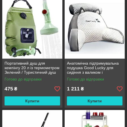
Портативний душ для
Анатомічна підтримувальна
кемпінгу 20 л із термометром
подушка Good Lucky для
Зелений / Туристичний душ
сидіння з валиком і
переносний з лійкою /
підлокітниками
Готово до відправки
Готово до відправки
Польовий душ сумка
475
1 211
₴
₴
Купити
Купити