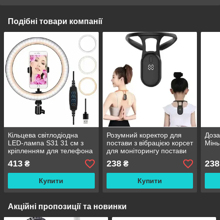
Подібні товари компанії
Кільцева світлодіодна
Розумний коректор для
Доза
LED-лампа S31 31 см з
постави з вібрацією корсет
Мін
кріпленням для телефона
для моніторингу постави
USB
від сутулості спини
413
238
238
₴
₴
Купити
Купити
Акційні пропозиції та новинки