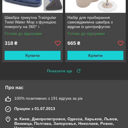
Швабра трикутна Traingular
Набір для прибирання
Twist Water Mop з функцією
самовіджимна швабра з
повороту на 360° і
відром із центрифугою
віджиманням
Rotating Mop 360 / Турбо
Готово до відправки
Готово до відправки
швабра
318
665
₴
₴
Купити
Купити
Показати ще
Про нас
100% позитивних з 191 відгука за рік
Працює з 01.07.2013
м. Киев, Днепропетровск, Одесса, Харьков, Львов,
Винница, Полтава, Запорожье, Николаев, Ровно,