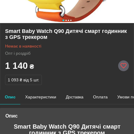
Smart Baby Watch Q90 Дитячі смарт годинник
з GPS трекером
Немає в наявності
Опт і роздріб
1 140
₴
1 093 ₴
від 5 шт.
Опис
Характеристики
Доставка
Оплата
Умови п
Опис
Smart Baby Watch Q90 Дитячі смарт
годинник з GPS трекером