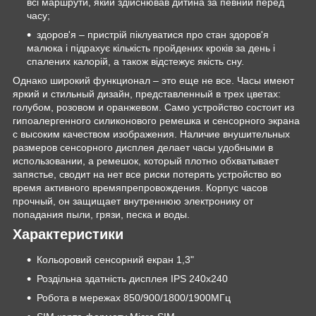
всі маршрути, який здійснював дитина за певний перед
часу;
здоров'я – пристрій піклуватися про стан здоров'я
малюка і підрахує кількість пройдених кроків за день і
спалених калорій, а також відстежує якість сну.
Однако широкий функционал – это еще не все. Часы имеют
яркий и стильный дизайн, представленный в трех цветах:
голубом, розовом и оранжевом. Само устройство состоит из
гипоалергенного силиконового ремешка и сенсорного экрана
с высоким качеством изображения. Наличие внушительных
размеров сенсорного дисплея делает часы удобными в
использовании, а ремешок, который плотно обхватывает
запястье, сводит на нет все риски потерять устройство во
время активного времяпрепровождения. Корпус часов
прочный, он защищает внутреннюю электронику от
попадания пыли, грязи, песка и воды.
Характеристики
Кольоровий сенсорний екран 1,3"
Роздільна здатність дисплея IPS 240х240
Робота в мережах 850/900/1800/1900МГц