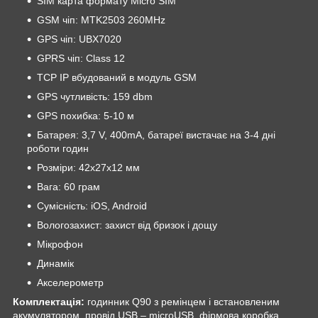
SIM карта формату Micro SIM
GSM чіп: MTK2503 260MHz
GPS чіп: UBX7020
GPRS чіп: Class 12
TCP IP вбудований в модуль GSM
GPS чутливість: 159 dbm
GPS похибка: 5-10 м
Батарея: 3,7 V, 400mA, батареї вистачає на 3-4 дні
роботи годин
Розміри: 42х27х12 мм
Вага: 60 грам
Сумісність: iOS, Android
Вологозахист: захист від бризок і дощу
Мікрофон
Динамік
Акселерометр
Комплектація:
годинник Q90 з ремінцем і встановленим
акумулятором, провід USB – microUSB, фірмова коробка.