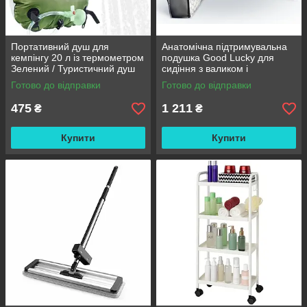
Портативний душ для
Анатомічна підтримувальна
кемпінгу 20 л із термометром
подушка Good Lucky для
Зелений / Туристичний душ
сидіння з валиком і
переносний з лійкою /
підлокітниками
Готово до відправки
Готово до відправки
Польовий душ сумка
475
1 211
₴
₴
Купити
Купити