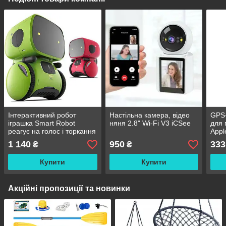
Інтерактивний робот
Настільна камера, відео
GPS-
іграшка Smart Robot
няня 2.8" Wi-Fi V3 iCSee
для 
реагує на голос і торкання
Appl
Whit
1 140
950
333
₴
₴
Купити
Купити
Акційні пропозиції та новинки