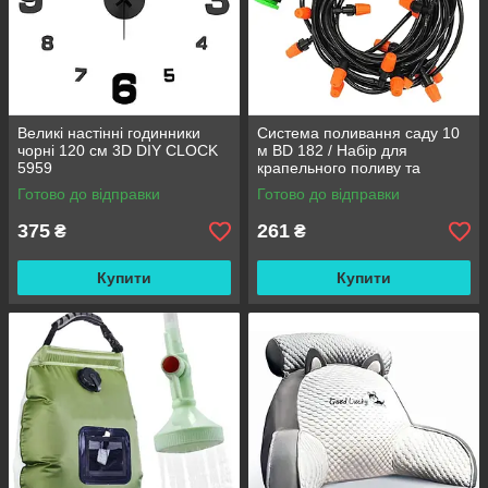
Великі настінні годинники
Система поливання саду 10
чорні 120 см 3D DIY CLOCK
м BD 182 / Набір для
5959
крапельного поливу та
охолодження / Комплект для
Готово до відправки
Готово до відправки
поливання
375
261
₴
₴
Купити
Купити