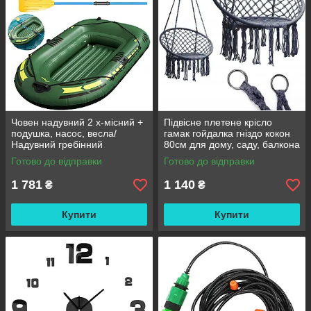
Човен надувний 2 х-місний +
Підвісне плетене крісло
подушка, насос, весла/
гамак гойдалка гніздо кокон
Надувний гребінний
80см для дому, саду, балкона
двомісний гумовий човен
та тераси
Готово до відправки
Готово до відправки
180/98см
1 781
1 140
₴
₴
Купити
Купити