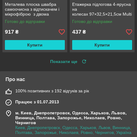
Металева плоска швабра
Етажерка підлогова 4-ярусна
самоочисна з відтискачем і
на
мікрофіброю з двома
колесах 97×32,5×21,5см Multi
змінними насадками M06
fucntion Rack JC606
Готово до відправки
Готово до відправки
42см
/ Підлогова вузька стелаж-
етажерка
917
437
₴
₴
Купити
Купити
Показати ще
Про нас
100% позитивних з 192 відгуків за рік
Працює з 01.07.2013
м. Киев, Днепропетровск, Одесса, Харьков, Львов,
Винница, Полтава, Запорожье, Николаев, Ровно,
Чернигов
Киев, Днепропетровск, Одесса, Харьков, Львов, Винница,
Полтава, Запорожье, Николаев, Ровно, Чернигов, Україна