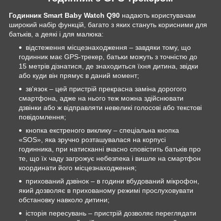
Годинник Smart Baby Watch Q90
надають користувачам
широкий набір функцій, багато з яких стануть корисними для
батьків, а деякі і для малюка:
відстеження місцезнаходження – завдяки тому, що
годинник має GPS-трекер, батьки можуть з точністю до
15 метрів дізнатися, де знаходиться їхня дитина, звідки
або куди він прямує в даний момент;
зв'язок – цей пристрій прекрасна заміна дорогого
смартфона, адже на нього теж можна здійснювати
дзвінки або ж відправляти невеликі голосові або текстові
повідомлення;
кнопка екстреного виклику – спеціальна кнопка
«SOS», яка зручно розташувалася на корпусі
годинника, при натисканні вчасно сповістить батьків про
те, що їх чаду загрожує небезпека і вишле на смартфон
координати його місцезнаходження;
прихований дзвінок – в години вбудований мікрофон,
який дозволяє в прихованому режимі прослуховувати
обстановку навколо дитини;
історія пересувань – пристрій дозволяє переглядати