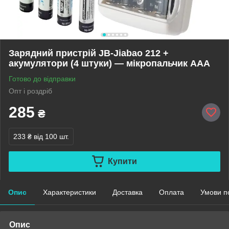
Зарядний пристрій JB-Jiabao 212 +
акумулятори (4 штуки) — мікропальчик AAA
Готово до відправки
Опт і роздріб
285
₴
233 ₴
від 100 шт.
Купити
Опис
Характеристики
Доставка
Оплата
Умови п
Опис