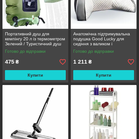
Портативний душ для
Анатомічна підтримувальна
кемпінгу 20 л із термометром
подушка Good Lucky для
Зелений / Туристичний душ
сидіння з валиком і
переносний з лійкою /
підлокітниками
Готово до відправки
Готово до відправки
Польовий душ сумка
475
1 211
₴
₴
Купити
Купити