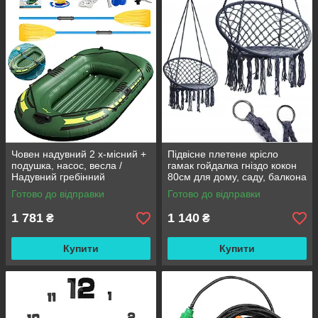
Човен надувний 2 х-місний +
Підвісне плетене крісло
подушка, насос, весла /
гамак гойдалка гніздо кокон
Надувний гребінний
80см для дому, саду, балкона
двомісний гумовий човен
та тераси
Готово до відправки
Готово до відправки
180/98см
1 781
1 140
₴
₴
Купити
Купити