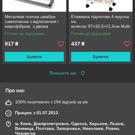
Металева плоска швабра
Етажерка підлогова 4-ярусна
самоочисна з відтискачем і
на
мікрофіброю з двома
колесах 97×32,5×21,5см Multi
змінними насадками M06
fucntion Rack JC606
Готово до відправки
Готово до відправки
42см
/ Підлогова вузька стелаж-
етажерка
917
437
₴
₴
Купити
Купити
Показати ще
Про нас
100% позитивних з 194 відгуків за рік
Працює з 01.07.2013
м. Киев, Днепропетровск, Одесса, Харьков, Львов,
Винница, Полтава, Запорожье, Николаев, Ровно,
Чернигов