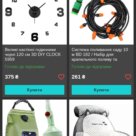
Великі настінні годинники
Система поливання саду 10
чорні 120 см 3D DIY CLOCK
м BD 182 / Набір для
5959
крапельного поливу та
охолодження / Комплект для
Готово до відправки
Готово до відправки
поливання
375
261
₴
₴
Купити
Купити