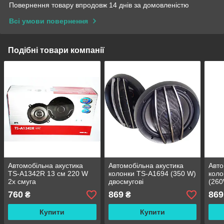
Повернення товару впродовж 14 днів за домовленістю
Всі умови повернення
Подібні товари компанії
Автомобільна акустика
Автомобільна акустика
Авто
TS-A1342R 13 см 220 W
колонки TS-A1694 (350 W)
коло
2х смуга
двосмугові
(260
760
869
869
₴
₴
Купити
Купити