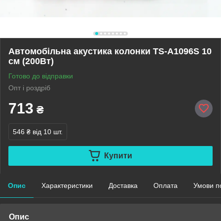
Автомобільна акустика колонки TS-A1096S 10
см (200Вт)
Готово до відправки
Опт і роздріб
713
₴
546 ₴
від 10 шт.
Купити
Опис
Характеристики
Доставка
Оплата
Умови п
Опис