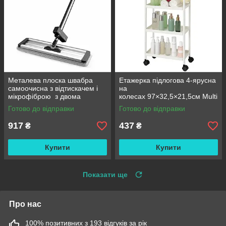
Металева плоска швабра
Етажерка підлогова 4-ярусна
самоочисна з відтискачем і
на
мікрофіброю з двома
колесах 97×32,5×21,5см Multi
змінними насадками M06
fucntion Rack JC606
Готово до відправки
Готово до відправки
42см
/ Підлогова вузька стелаж-
етажерка
917
437
₴
₴
Купити
Купити
Показати ще
Про нас
100% позитивних з 193 відгуків за рік