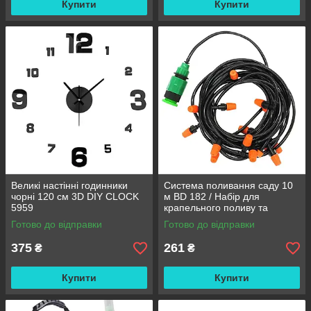
Купити
Купити
Великі настінні годинники
Система поливання саду 10
чорні 120 см 3D DIY CLOCK
м BD 182 / Набір для
5959
крапельного поливу та
охолодження / Комплект для
Готово до відправки
Готово до відправки
поливання
375
261
₴
₴
Купити
Купити