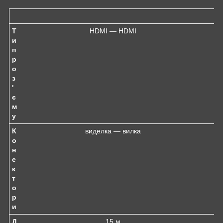
Т
HDMI — HDMI
и
п
р
о
з
'
є
м
у
К
виделка — вилка
о
н
е
к
т
о
р
и
Д
15 м