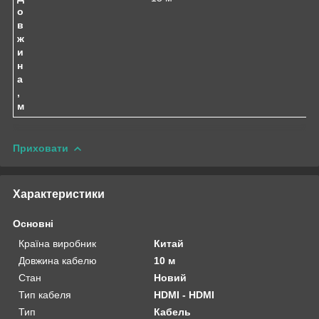
о
в
ж
и
н
а
,
м
Приховати
Характеристики
Основні
Країна виробник
Китай
Довжина кабелю
10 м
Стан
Новий
Тип кабеля
HDMI - HDMI
Тип
Кабель