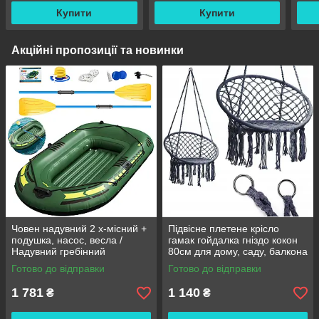
Купити
Купити
Акційні пропозиції та новинки
Човен надувний 2 х-місний +
Підвісне плетене крісло
подушка, насос, весла /
гамак гойдалка гніздо кокон
Надувний гребінний
80см для дому, саду, балкона
двомісний гумовий човен
та тераси
Готово до відправки
Готово до відправки
180/98см
1 781
1 140
₴
₴