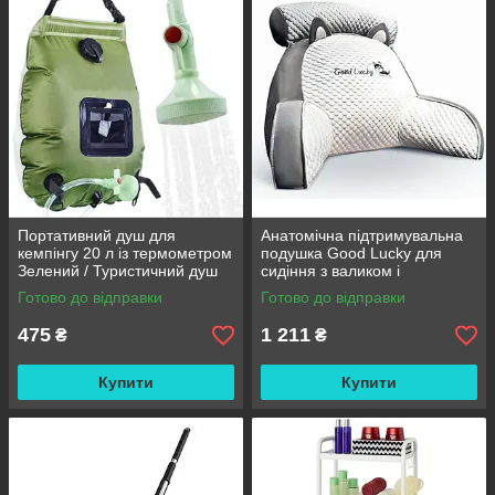
Портативний душ для
Анатомічна підтримувальна
кемпінгу 20 л із термометром
подушка Good Lucky для
Зелений / Туристичний душ
сидіння з валиком і
переносний з лійкою /
підлокітниками
Готово до відправки
Готово до відправки
Польовий душ сумка
475
1 211
₴
₴
Купити
Купити