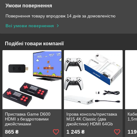
Умови повернення
Повернення товару впродовж 14 днів за домовленістю
Всі умови повернення
Подібні товари компанії
Приставка Game D600
Ігрова консоль/приставка
Каб
HDMI з бездротовими
M15 4K Classic (два
1,5
джойстиками
джойстики) HDMI 64Gb
20000 ігор
865
1 245
119
₴
₴