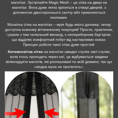
магнітах. Зустрічайте Magic Mesh – це сітка на двері на
магнітах. Вона дуже легко кріпиться в отворі дверей, з
допомогою двостороннього скотчу або приколюється
кнопками.
Москітна сітка на магнітах – мрія будь-якого дачника, тепер
доступна кожному вітчизняному покупцеві! Просте, практичне,
і разом з тим геніальний винахід, є непереборним бар'єром,
що відділяє комфортний побут від настирливих комах.
Принцип роботи такої сітки дуже простий.
Антимоскітна сітка
на магнітах швидко стуляє свої стулки,
коли хтось проходить через неї, це відбувається завдяки
вісімнадцяти магнітів, які розташовані по всій довжині, так що
«жодна муха не пролетить».