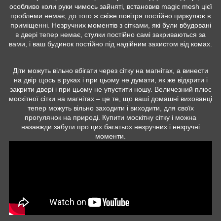
особливо коли руки чимось зайняті, встановив magic mesh цієї
проблеми немає, до того ж свіже повітря постійно циркулює в
приміщенні. Незручних моментів з сітками, які були вбудовані
в двері тепер немає, стулки постійно самі закриваються за
вами, і ваш будинок постійно під надійним захистом від комах.
Діти можуть вільно вбігати через сітку на магнітах, а винести
на двір щось в руках і при цьому не думати, як же відкрити і
закрити двері і при цьому не упустити ношу. Величезний плюс
москітної сітки на магнітах – це те, що ваші домашні вихованці
тепер можуть вільно заходити і виходити, для своїх
прогулянок на природі. Купити москітну сітку і можна
назавжди забути про цих багатьох незручних і незручні
моменти.