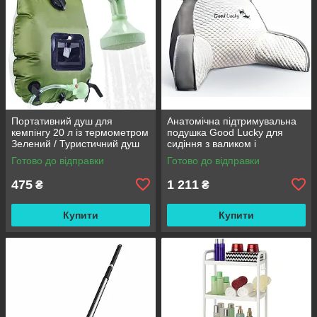
Портативний душ для
Анатомічна підтримувальна
кемпінгу 20 л із термометром
подушка Good Lucky для
Зелений / Туристичний душ
сидіння з валиком і
переносний з лійкою /
підлокітниками
Готово до відправки
Готово до відправки
Польовий душ сумка
475
1 211
₴
₴
Купити
Купити