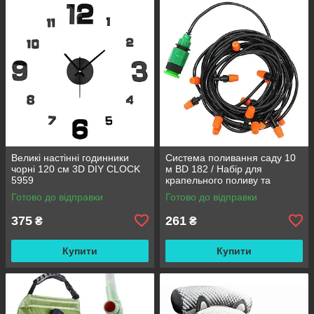
Великі настінні годинники
Система поливання саду 10
чорні 120 см 3D DIY CLOCK
м BD 182 / Набір для
5959
крапельного поливу та
охолодження / Комплект для
Готово до відправки
Готово до відправки
поливання
375
261
₴
₴
Купити
Купити