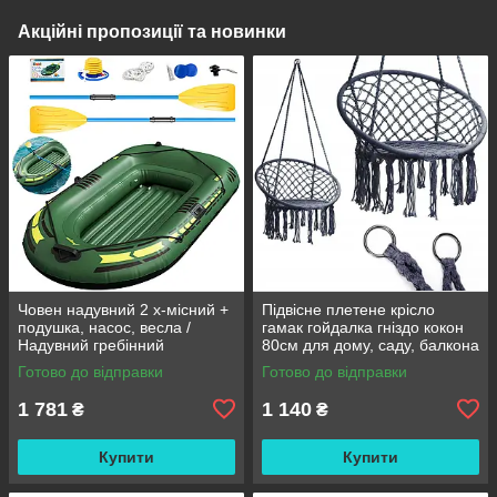
Акційні пропозиції та новинки
Човен надувний 2 х-місний +
Підвісне плетене крісло
подушка, насос, весла /
гамак гойдалка гніздо кокон
Надувний гребінний
80см для дому, саду, балкона
двомісний гумовий човен
та тераси
Готово до відправки
Готово до відправки
180/98см
1 781
1 140
₴
₴
Купити
Купити