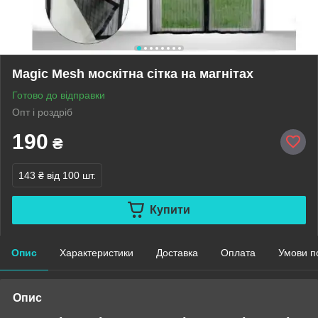
Magic Mesh москітна сітка на магнітах
Готово до відправки
Опт і роздріб
190
₴
143 ₴
від 100 шт.
Купити
Опис
Характеристики
Доставка
Оплата
Умови п
Опис