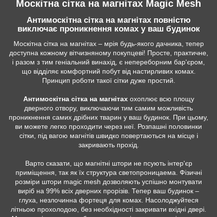
Москітна сітка на магнітах Magic Mesh
Антимоскітна сітка на магнітах повністю
виключає проникнення комах у ваш будинок
Москітна сітка на магнітах – мрія будь-якого дачника, тепер
доступна кожному вітчизняному покупцеві! Просте, практичне,
і разом з тим геніальний винахід, є непереборним бар'єром,
що відділяє комфортний побут від настирливих комах.
Принцип роботи такої сітки дуже простий.
Антимоскітна сітка на магнітах
охоплює всю площу
дверного отвору, виключаючи тим самим можливість
проникнення самих дрібних тварин у ваш будинок. При цьому,
ви можете легко проходити через неї. Розпашні половинки
сітки, під вагою магнітів швидко повертаються на місце і
закривають прохід.
Варто сказати, що магнітні штори не псують інтер'єр
приміщення, так як їх структура светопроницаема. Фізичні
розміри штори magic mesh дозволяють успішно монтувати
виріб на 99% всіх дверних прорізів. Тепер ваш будинок –
глуха, незлочинна фортеця для комах. Насолоджуйтеся
літньою прохолодою, без необхідності закривати вхідні двері.