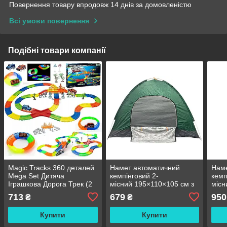
Повернення товару впродовж 14 днів за домовленістю
Всі умови повернення
Подібні товари компанії
Magic Tracks 360 деталей
Намет автоматичний
Наме
Mega Set Дитяча
кемпінговий 2-
кемп
Іграшкова Дорога Трек (2
місний 195×110×105 см з
місн
машинки)
москітною сіткою
моск
713
679
950
₴
₴
Купити
Купити