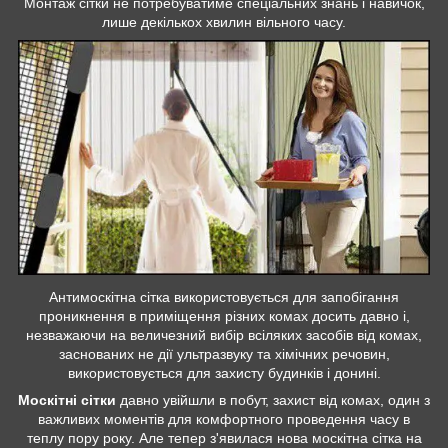
Монтаж сітки не потребуватиме спеціальних знань і навичок,
лише декількох хвилин вільного часу.
Антимоскітна сітка використовується для запобігання
проникнення в приміщення різних комах досить давно і,
незважаючи на величезний вибір всіляких засобів від комах,
заснованих не дії ультразвуку та хімічних речовин,
використовується для захисту будинків і донині.
Москітні сітки
давно увійшли в побут, захист від комах, один з
важливих моментів для комфортного проведення часу в
теплу пору року. Але тепер з'явилася нова москітна сітка на