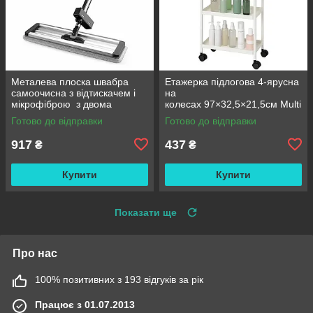
Металева плоска швабра
Етажерка підлогова 4-ярусна
самоочисна з відтискачем і
на
мікрофіброю з двома
колесах 97×32,5×21,5см Multi
змінними насадками M06
fucntion Rack JC606
Готово до відправки
Готово до відправки
42см
/ Підлогова вузька стелаж-
етажерка
917
437
₴
₴
Купити
Купити
Показати ще
Про нас
100% позитивних з 193 відгуків за рік
Працює з 01.07.2013