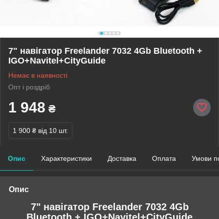
7" навігатор Freelander 7032 4Gb Bluetooth +
IGO+Navitel+CityGuide
Немає в наявності
Опт і роздріб
1 948
₴
1 900 ₴
від 10 шт.
Опис
Характеристики
Доставка
Оплата
Умови п
Опис
7" навігатор Freelander 7032 4Gb
Bluetooth + IGO+Navitel+CityGuide