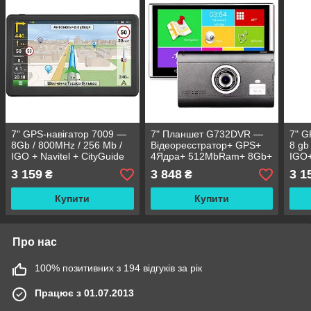
7" GPS-навігатор 7009 —
7" Планшет G732DVR —
7" G
8Gb / 800MHz / 256 Mb /
Відеореєстратор+ GPS+
8 gb
IGO + Navitel + CityGuide
4Ядра+ 512MbRam+ 8Gb+
IGO+
Android
3 159
3 848
3 1
₴
₴
Купити
Купити
Про нас
100% позитивних з 194 відгуків за рік
Працює з 01.07.2013