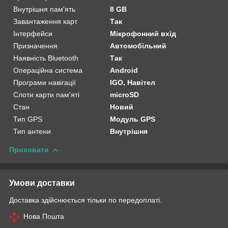
Внутрішня пам'ять
8 GB
Завантаження карт
Так
Інтерфейси
Мікрофонний вхід
Призначення
Автомобільний
Наявність Bluetooth
Так
Операційна система
Android
Програми навігації
IGO, Навітел
Слоти карти пам'яті
microSD
Стан
Новий
Тип GPS
Модуль GPS
Тип антени
Внутрішня
Приховати
Умови доставки
Доставка здійснюється тільки по передоплаті.
Нова Пошта