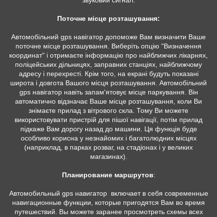
звуковий сигнал.
Поточне місце розташування:
Автомобільний gps навігатор допоможе Вам визначити Ваше
поточне місце розташування. Виберіть опцію "Визначення
координат" і отримаєте інформацію про найближчих лікарнях,
поліцейських дільницях, заправних станціях, найближчому
адресу і перехресті. Крім того, на екрані будуть показані
широта і довгота Вашого місця розташування. Автомобільний
gps навігатор навіть запам'ятовує місце паркування. Він
автоматично відзначає Ваше місце розташування, коли Ви
знімаєте прилад з вітрового скла. Тому Ви можете
використовувати пристрій для пішої навігації, потім прилад
підкаже Вам дорогу назад до машини. Ця функція буде
особливо корисна у незнайомих і багатолюдних місцях
(наприклад, в парках розваг, на стадіонах і у великих
магазинах).
Планирование маршрутов
:
Автомобильный gps навигатор включает в себя современные
навигационные функции, которые пригодятся Вам во время
путешествий. Вы можете заранее просмотреть схемы всех