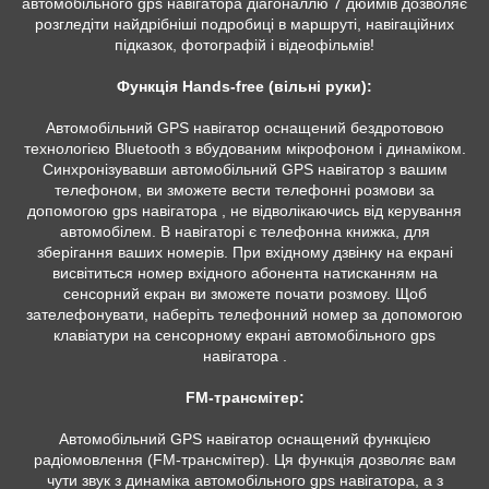
автомобільного gps навігатора діагоналлю 7 дюймів дозволяє
розгледіти найдрібніші подробиці в маршруті, навігаційних
підказок, фотографій і відеофільмів!
Функція Hands-free (вільні руки):
Автомобільний GPS навігатор оснащений бездротовою
технологією Bluetooth з вбудованим мікрофоном і динаміком.
Синхронізувавши автомобільний GPS навігатор з вашим
телефоном, ви зможете вести телефонні розмови за
допомогою gps навігатора , не відволікаючись від керування
автомобілем. В навігаторі є телефонна книжка, для
зберігання ваших номерів. При вхідному дзвінку на екрані
висвітиться номер вхідного абонента натисканням на
сенсорний екран ви зможете почати розмову. Щоб
зателефонувати, наберіть телефонний номер за допомогою
клавіатури на сенсорному екрані автомобільного gps
навігатора .
FM-трансмітер:
Автомобільний GPS навігатор оснащений функцією
радіомовлення (FM-трансмітер). Ця функція дозволяє вам
чути звук з динаміка автомобільного gps навігатора, а з