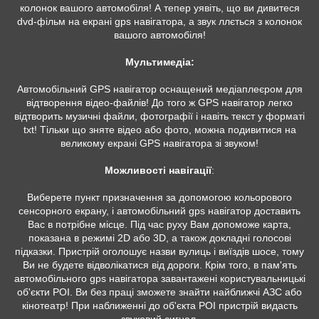
колонок вашого автомобіля! А тепер уявіть, що ви дивитеся
dvd-фільм на екрані gps навігатора, а звук ллється з колонок
вашого автомобіля!
Мультимедіа:
Автомобільний GPS навігатор оснащений медіаплеєром для
відтворення відео-файлів! До того ж GPS навігатор легко
відтворить музичні файли, фотографії і навіть текст у форматі
txt! Тільки що зняте відео або фото, можна подивитися на
великому екрані GPS навігатора зі звуком!
Можливості навігації
:
Виберете пункт призначення за допомогою кольорового
сенсорного екрану, і автомобільний gps навігатор доставить
Вас в потрібне місце. Під час руху Вам допоможе карта,
показана в режимі 2D або 3D, а також докладні голосові
підказки. Пристрій оголошує назви вулиць і виїздів шосе, тому
Ви не будете відволікатися від дороги. Крім того, в пам'ять
автомобільного gps навігатора завантажені користувальницькі
об'єкти POI. Ви без праці зможете знайти найближчі АЗС або
кінотеатр! При наближенні до об'єкта POI пристрій видасть