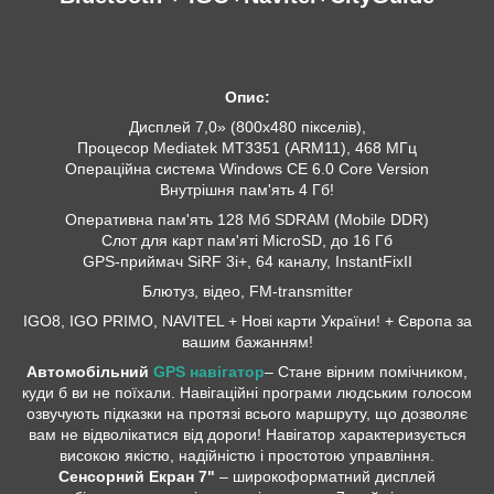
Опис:
Дисплей 7,0» (800х480 пікселів),
Процесор Mediatek MT3351 (ARM11), 468 МГц
Операційна система Windows CE 6.0 Core Version
Внутрішня пам'ять 4 Гб!
Оперативна пам'ять 128 Мб SDRAM (Mobile DDR)
Слот для карт пам'яті MicroSD, до 16 Гб
GPS-приймач SiRF 3i+, 64 каналу, InstantFixII
Блютуз, відео, FM-transmitter
IGO8, IGO PRIMO, NAVITEL + Нові карти України! + Європа за
вашим бажанням!
Автомобільний
GPS навігатор
– Стане вірним помічником,
куди б ви не поїхали. Навігаційні програми людським голосом
озвучують підказки на протязі всього маршруту, що дозволяє
вам не відволікатися від дороги! Навігатор характеризується
високою якістю, надійністю і простотою управління.
Сенсорний Екран 7"
– широкоформатний дисплей