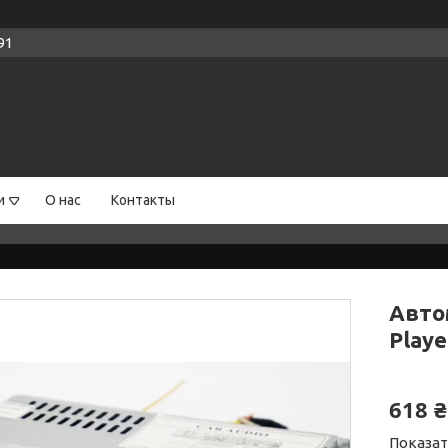
91
и
О нас
Контакты
Авто
Play
618 ₴
Показат