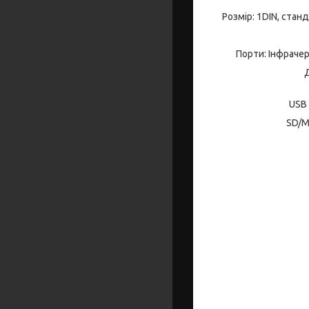
Розмір: 1DIN, стан
Порти: Інфрачер
Д
USB 
SD/M