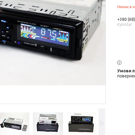
Немає в н
+380 (68
Kyivstar
повернен