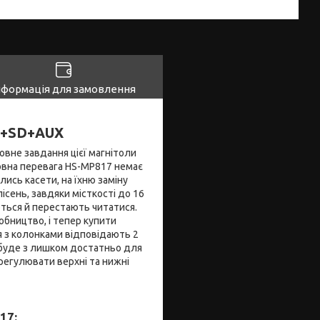
нформація для замовлення
B+SD+AUX
вне завдання цієї магнітоли
ловна перевага HS-MP817 немає
лись касети, на їхню заміну
пісень, завдяки місткості до 16
ються й перестають читатися.
бництво, і тепер купити
 з колонками відповідають 2
о буде з лишком достатньо для
регулювати верхні та нижні
17
: