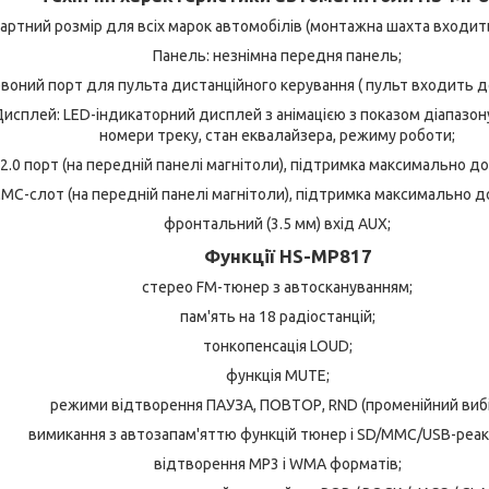
дартний розмір для всіх марок автомобілів (монтажна шахта входит
Панель: незнімна передня панель;
воний порт для пульта дистанційного керування ( пульт входить д
исплей: LED-індикаторний дисплей з анімацією з показом діапазону
номери треку, стан еквалайзера, режиму роботи;
2.0 порт (на передній панелі магнітоли), підтримка максимально до 
MC-слот (на передній панелі магнітоли), підтримка максимально до 
фронтальний (3.5 мм) вхід AUX;
Функції
HS-MP817
стерео FM-тюнер з автоскануванням;
пам'ять на 18 радіостанцій;
тонкопенсація LOUD;
функція MUTE;
режими відтворення ПАУЗА, ПОВТОР, RND (променійний вибі
вимикання з автозапам'яттю функцій тюнер і SD/MMC/USB-реак
відтворення МР3 і WMA форматів;