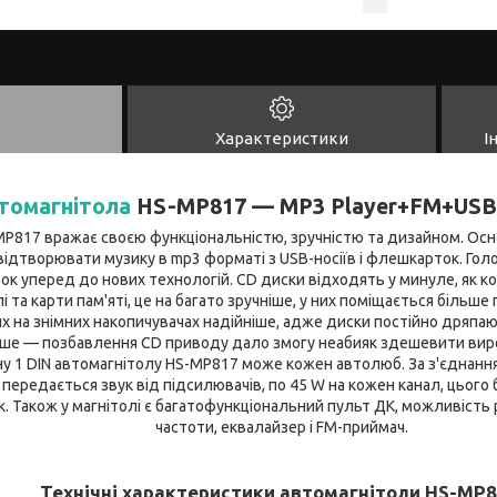
Характеристики
І
томагнітола
HS-MP817 — MP3 Player+FM+US
P817 вражає своєю функціональністю, зручністю та дизайном. Осно
відтворювати музику в mp3 форматі з USB-носіїв і флешкарток. Го
крок уперед до нових технологій. CD диски відходять у минуле, як ко
та карти пам'яті, це на багато зручніше, у них поміщається більше 
них на знімних накопичувачах надійніше, адже диски постійно дряпа
ше — позбавлення CD приводу дало змогу неабияк здешевити виро
у 1 DIN автомагнітолу HS-MP817 може кожен автолюб. За з'єднання
 передається звук від підсилювачів, по 45 W на кожен канал, цьог
. Також у магнітолі є багатофункціональний пульт ДК, можливість 
частоти, еквалайзер і FM-приймач.
Технічні характеристики автомагнітоли
HS-MP8