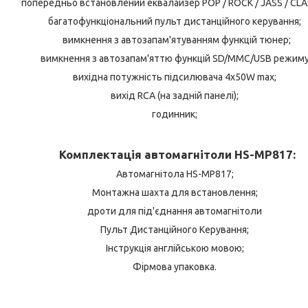
попередньо встановлений еквалайзер POP / ROCK / JASS / CLA
багатофункціональний пульт дистанційного керування;
вимкнення з автозапам'ятуванням функцій тюнер;
вимкнення з автозапам'яттю функцій SD/MMC/USB режиму
вихідна потужність підсилювача 4х50W max;
вихід RCA (на задній панелі);
годинник;
Комплектація автомагнітоли HS-MP817
:
Автомагнітола HS-MP817;
Монтажна шахта для встановлення;
дроти для під'єднання автомагнітоли
Пульт Дистанційного Керування;
Інструкція англійською мовою;
Фірмова упаковка.