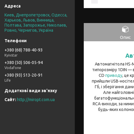
Киев, Днепропетровск, Одесса,
Харьков, Львов, Винница,
Полтава, Запорожье, Николаев,
Ровно, Чернигов, Україна
Опис
+380 (68) 788-40-93
Ав
Kyivstar
+380 (50) 506-05-94
Автомагнітола HS-M
Vodafone
типорозміру 1DIN — 
+380 (93) 513-20-91
CD
приводу
, це 
Life
прийшли USB-носітелі 
Гб, і зберігання да
Але найголовні
багатофункціональн
http://miropt.com.ua
RCA-виходи, за ними
будь-яких колонок