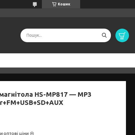
Кошик
магнітола HS-MP817 — MP3
er+FM+USB+SD+AUX
и оптові ціни