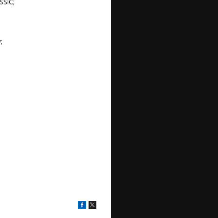
SSIC;
;