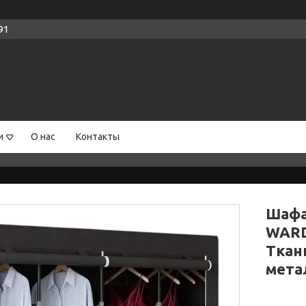
91
и
О нас
Контакты
Шафа
WARD
Ткан
мета