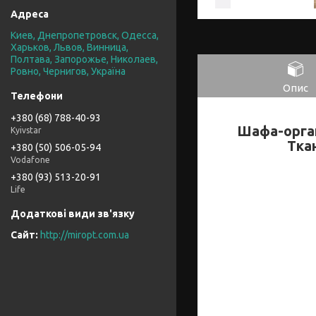
Киев, Днепропетровск, Одесса,
Харьков, Львов, Винница,
Полтава, Запорожье, Николаев,
Ровно, Чернигов, Україна
Опис
+380 (68) 788-40-93
Шафа-орга
Kyivstar
Тка
+380 (50) 506-05-94
Vodafone
+380 (93) 513-20-91
Life
http://miropt.com.ua