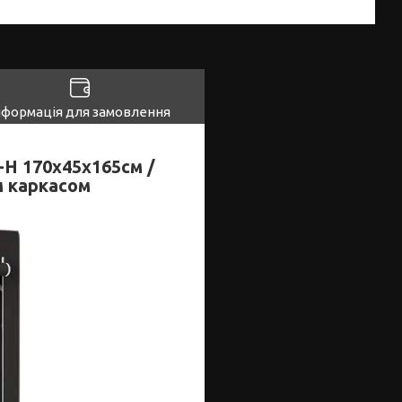
нформація для замовлення
H 170х45х165см /
м каркасом