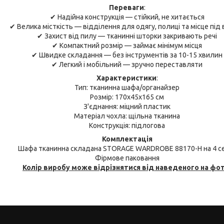
Переваги
:
✔ Надійна конструкція — стійкий, не хитається
✔ Велика місткість — відділення для одягу, полиці та місце під
✔ Захист від пилу — тканинні шторки закривають речі
✔ Компактний розмір — займає мінімум місця
✔ Швидке складання — без інструментів за 10-15 хвилин
✔ Легкий і мобільний — зручно переставляти
Характеристики
:
Тип: тканинна шафа/органайзер
Розмір: 170x45x165 см
З'єднання: міцний пластик
Матеріал чохла: щільна тканина
Конструкція: підлогова
Комплектація
Шафа тканинна складана STORAGE WARDROBE 88170-H на 4 се
Фірмове паковання
Колір виробу може відрізнятися від наведеного на фот