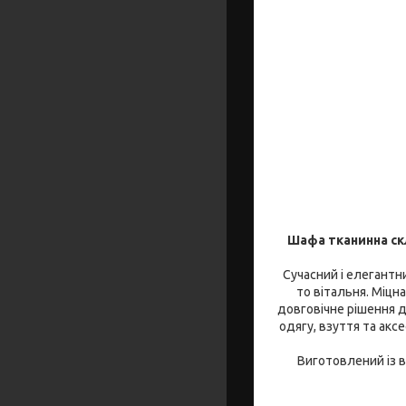
Шафа тканинна ск
Сучасний і елегантн
то вітальня. Міцн
довговічне рішення д
одягу, взуття та акс
Виготовлений із в