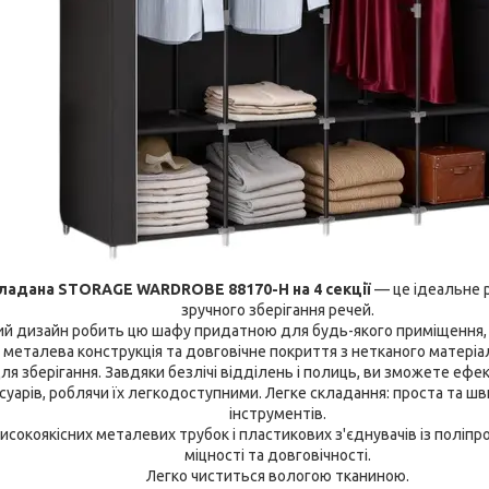
ладана STORAGE WARDROBE 88170-H на 4 секції
— це ідеальне р
зручного зберігання речей.
ий дизайн робить цю шафу придатною для будь-якого приміщення, ч
а металева конструкція та довговічне покриття з нетканого матері
ля зберігання. Завдяки безлічі відділень і полиць, ви зможете ефе
есуарів, роблячи їх легкодоступними. Легке складання: проста та ш
інструментів.
исокоякісних металевих трубок і пластикових з'єднувачів із поліпр
міцності та довговічності.
Легко чиститься вологою тканиною.