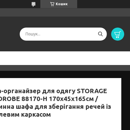
Кошик
-органайзер для одягу STORAGE
ROBE 88170-H 170х45х165см /
инна шафа для зберігання речей із
левим каркасом