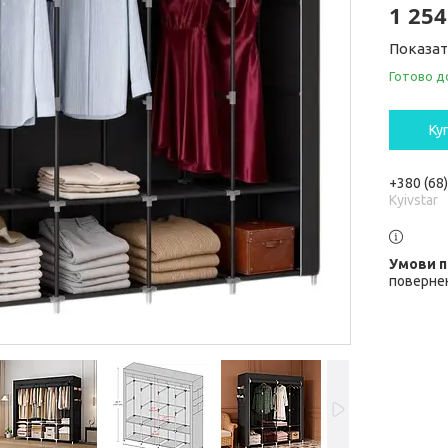
1 254
Показат
Готово д
Ку
+380 (68
Kyivstar
повернен