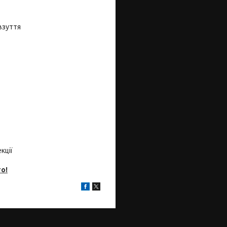
 взуття
кції
о!