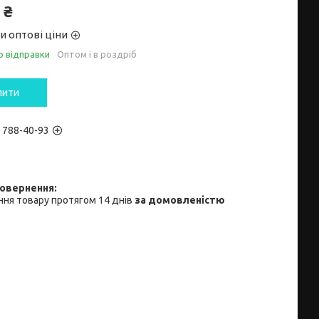
 ₴
и оптові ціни
о відправки
Оптом і в роздріб
пити
) 788-40-93
ня товару протягом 14 днів
за домовленістю