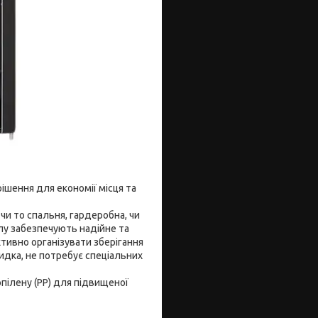
ішення для економії місця та
и то спальня, гардеробна, чи
алу забезпечують надійне та
ктивно організувати зберігання
видка, не потребує спеціальних
опілену (PP) для підвищеної