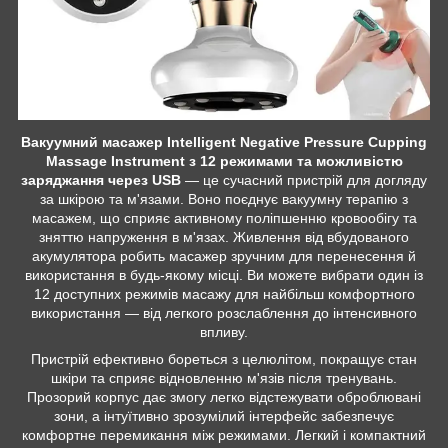
Вакуумний масажер Intelligent Negative Pressure Cupping
Massage Instrument з 12 режимами та можливістю
заряджання через USB
— це сучасний пристрій для догляду
за шкірою та м'язами. Воно поєднує вакуумну терапію з
масажем, що сприяє активному поліпшенню кровообігу та
зняттю напруження в м'язах. Живлення від вбудованого
акумулятора робить масажер зручним для перенесення й
використання в будь-якому місці. Ви можете вибрати один із
12 доступних режимів масажу для найбільш комфортного
використання — від легкого розслаблення до інтенсивного
впливу.
Пристрій ефективно бореться з целюлітом, покращує стан
шкіри та сприяє відновленню м'язів після тренувань.
Прозорий корпус дає змогу легко відстежувати оброблювані
зони, а інтуїтивно зрозумілий інтерфейс забезпечує
комфортне перемикання між режимами. Легкий і компактний