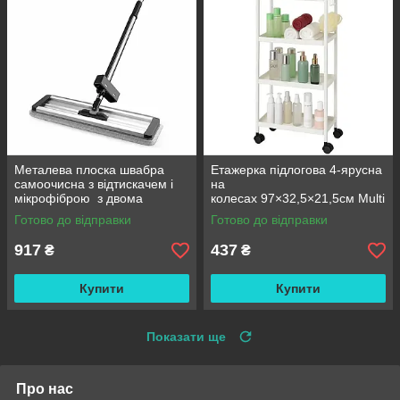
Металева плоска швабра
Етажерка підлогова 4-ярусна
самоочисна з відтискачем і
на
мікрофіброю з двома
колесах 97×32,5×21,5см Multi
змінними насадками M06
fucntion Rack JC606
Готово до відправки
Готово до відправки
42см
/ Підлогова вузька стелаж-
етажерка
917
437
₴
₴
Купити
Купити
Показати ще
Про нас