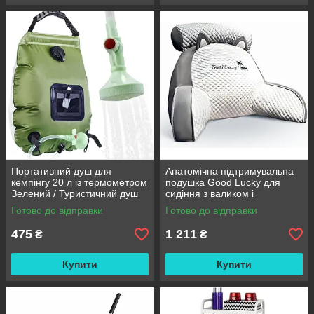
Портативний душ для
Анатомічна підтримувальна
кемпінгу 20 л із термометром
подушка Good Lucky для
Зелений / Туристичний душ
сидіння з валиком і
переносний з лійкою /
підлокітниками
Готово до відправки
Готово до відправки
Польовий душ сумка
475
1 211
₴
₴
Купити
Купити