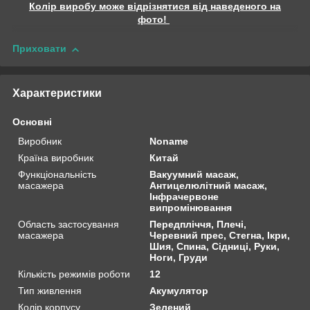
Колір виробу може відрізнятися від наведеного на
фото!
Приховати
Характеристики
Основні
Виробник
Noname
Країна виробник
Китай
Функціональність
Вакуумний масаж,
масажера
Антицелюлітний масаж,
Інфрачервоне
випромінювання
Область застосування
Передпліччя, Плечі,
масажера
Черевний прес, Стегна, Ікри,
Шия, Спина, Сідниці, Руки,
Ноги, Груди
Кількість режимів роботи
12
Тип живлення
Акумулятор
Колір корпусу
Зелений