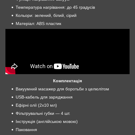
Температура нагрівання: до 45 градусів
Кольори: зелений, білий, сірий
Матеріал: ABS пластик
Комплектація
Вакуумний масажер для боротьби з целюлітом
USB-кабель для заряджання
Ефірні олії (2x10 мл)
Фільтрувальні губки — 4 шт.
Інструкція (англійською мовою)
Паковання