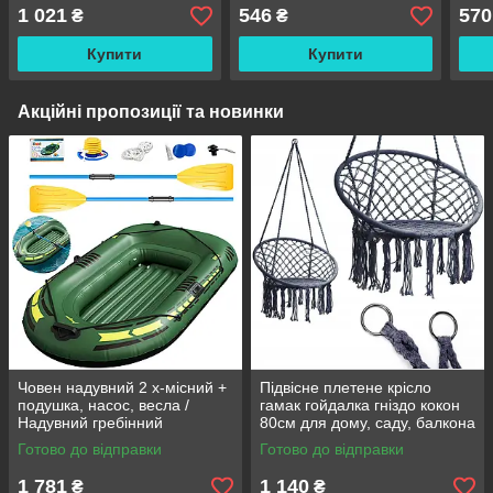
Instrument DM-805
1 021
546
570
₴
₴
Купити
Купити
Акційні пропозиції та новинки
Човен надувний 2 х-місний +
Підвісне плетене крісло
подушка, насос, весла /
гамак гойдалка гніздо кокон
Надувний гребінний
80см для дому, саду, балкона
двомісний гумовий човен
та тераси
Готово до відправки
Готово до відправки
180/98см
1 781
1 140
₴
₴