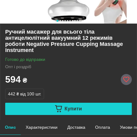
Ручний масажер для всього тіла
антицелюлітний вакуумний 12 режимів
роботи Negative Pressure Cupping Massage
Instrument
Готово до відправки
Опт і роздріб
594
₴
442 ₴
від 100 шт.
Купити
Опис
Характеристики
Доставка
Оплата
Умови п