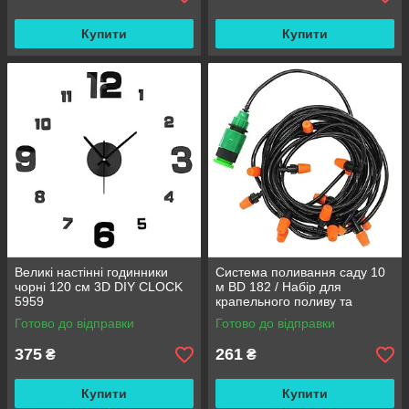
Купити
Купити
Великі настінні годинники
Система поливання саду 10
чорні 120 см 3D DIY CLOCK
м BD 182 / Набір для
5959
крапельного поливу та
охолодження / Комплект для
Готово до відправки
Готово до відправки
поливання
375
261
₴
₴
Купити
Купити