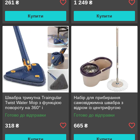
261
1 249
₴
₴
Купити
Купити
Швабра трикутна Traingular
Набір для прибирання
Twist Water Mop з функцією
самовіджимна швабра з
повороту на 360° і
відром із центрифугою
віджиманням
Rotating Mop 360 / Турбо
Готово до відправки
Готово до відправки
швабра
318
665
₴
₴
Купити
Купити