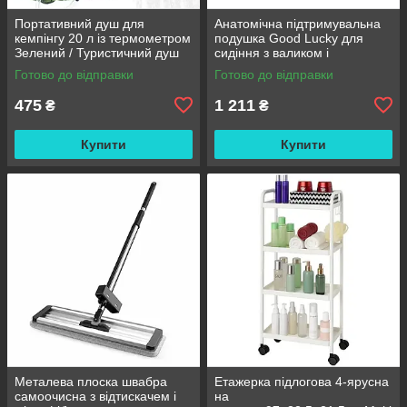
Портативний душ для
Анатомічна підтримувальна
кемпінгу 20 л із термометром
подушка Good Lucky для
Зелений / Туристичний душ
сидіння з валиком і
переносний з лійкою /
підлокітниками
Готово до відправки
Готово до відправки
Польовий душ сумка
475
1 211
₴
₴
Купити
Купити
Металева плоска швабра
Етажерка підлогова 4-ярусна
самоочисна з відтискачем і
на