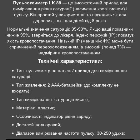
Пульсоксиметр LK 89
— це високоточний прилад для
вимірювання рівня сатурації (насичення крові киснем) і
пульсу. Він простий у використанні та підходить як для
дорослих, так і для дітей від 8 років.
Нормальні значення сатурації: 95-99%. Якщо ваші показники
нижче 95%, зверніться до лікаря. Індекс перфузії (IP): показує
якість кровопостачання. Низький IP (менш ніж 4%) може бути
спричинений переохолодженням, а високий (понад 7%) —
надмірним кровопостачанням.
Технічні характеристики:
Тип: пульсометр на палець/ прилад для вимірювання
сатурації;
Тип живлення: 2 AAA-батарейки (до комплекту не
входять);
Тип вимірювання: сатурація кисню;
Матеріал: пластик;
Особливості: індикатор рівня заряду;
Дисплей: кольоровий;
Діапазон вимірювання частоти пульсу: 30-250 уд./хв;