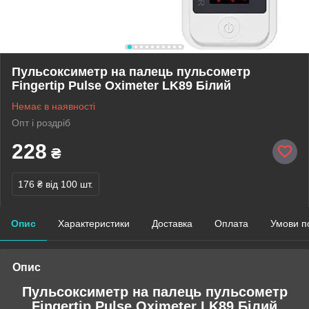
Пульсоксиметр на палець пульсометр
Fingertip Pulse Oximeter LK89 Білий
Немає в наявності
Опт і роздріб
228
₴
176 ₴
від 100 шт.
Опис
Характеристики
Доставка
Оплата
Умови п
Опис
Пульсоксиметр на палець пульсометр
Fingertip Pulse Oximeter LK89 Білий