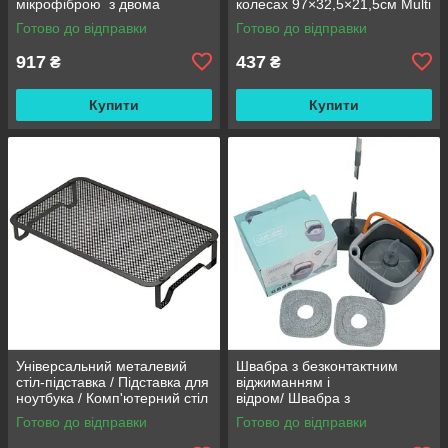
мікрофіброю з двома
колесах 97×32,5×21,5см Multi
змінними насадками M06
fucntion Rack JC606
Готово до відправки
Готово до відправки
42см
/ Підлогова вузька стелаж-
етажерка
917
437
₴
₴
Купити
Купити
Універсальний металевий
Швабра з безконтактним
стіл-підставка / Підставка для
віджиманням і
ноутбука / Комп'ютерний стіл
відром/ Швабра з
із вентиляцією
самовіджимом Clean Living
Готово до відправки
Готово до відправки
Unlimited Control / Швабра
стрічка