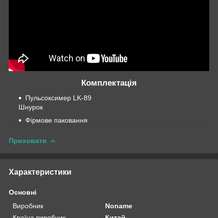
Комплектація
Пульсоксимер LK-89
Шнурок
Фірмове паковання
Приховати
Характеристики
Основні
Виробник
Noname
Країна виробник
Китай