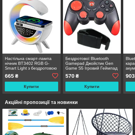
Настільна смарт-лампа
Бездротової Bluetooth
Blue
нічник BT3402 RGB G-
Gamepad Джойстик Gen
кара
Smart Light з бездротовою
Game S5 Ігровий Геймпад
акум
зарядкою і Bluetooth
665
570
903
₴
₴
колонкою
Купити
Купити
Акційні пропозиції та новинки