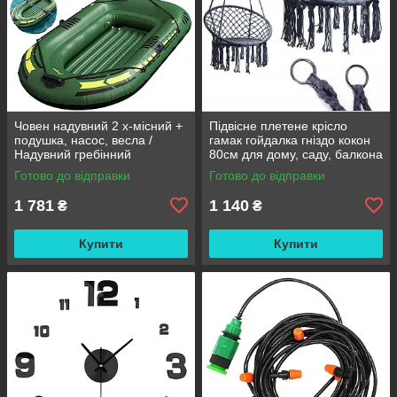
Човен надувний 2 х-місний +
Підвісне плетене крісло
подушка, насос, весла /
гамак гойдалка гніздо кокон
Надувний гребінний
80см для дому, саду, балкона
двомісний гумовий човен
та тераси
Готово до відправки
Готово до відправки
180/98см
1 781
1 140
₴
₴
Купити
Купити