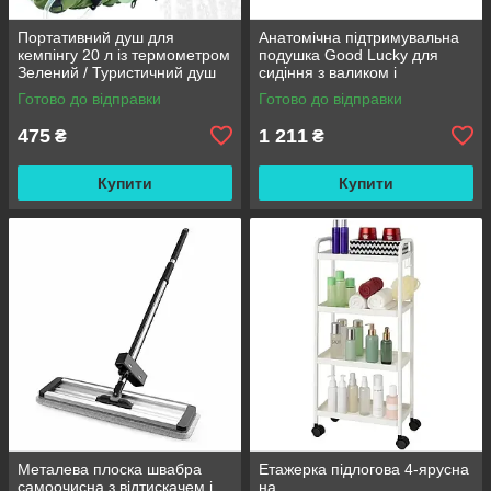
Портативний душ для
Анатомічна підтримувальна
кемпінгу 20 л із термометром
подушка Good Lucky для
Зелений / Туристичний душ
сидіння з валиком і
переносний з лійкою /
підлокітниками
Готово до відправки
Готово до відправки
Польовий душ сумка
475
1 211
₴
₴
Купити
Купити
Металева плоска швабра
Етажерка підлогова 4-ярусна
самоочисна з відтискачем і
на