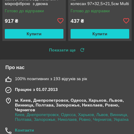
мікрофіброю з двома
колесах 97×32,5×21,5см Multi
змінними насадками M06
fucntion Rack JC606
Готово до відправки
Готово до відправки
42см
/ Підлогова вузька стелаж-
етажерка
917
437
₴
₴
Купити
Купити
Показати ще
Про нас
100% позитивних з 193 відгуків за рік
Працює з 01.07.2013
м. Киев, Днепропетровск, Одесса, Харьков, Львов,
Винница, Полтава, Запорожье, Николаев, Ровно,
Чернигов
Киев, Днепропетровск, Одесса, Харьков, Львов, Винница,
Полтава, Запорожье, Николаев, Ровно, Чернигов, Україна
Контакти