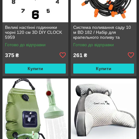
Великі настінні годинники
Система поливання саду 10
чорні 120 см 3D DIY CLOCK
м BD 182 / Набір для
5959
крапельного поливу та
охолодження / Комплект для
Готово до відправки
Готово до відправки
поливання
375
261
₴
₴
Купити
Купити