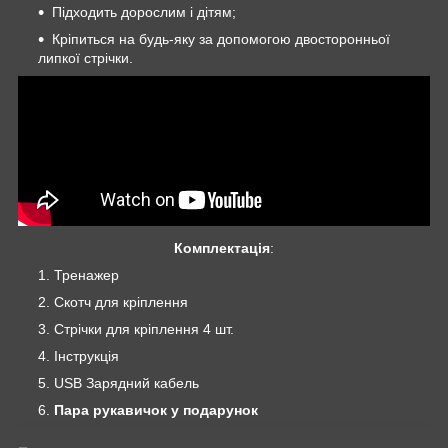
Підходить дорослим і дітям;
Кріпиться на будь-яку за допомогою двосторонньої
липкої стрічки.
Комплектація
:
Тренажер
Скотч для кріплення
Стрічки для кріплення 4 шт.
Інструкція
USB Зарядний кабель
Пара рукавичок у подарунок