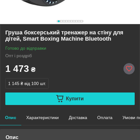
Груша боксерський тренажер на стіну для
дітей, Smart Boxing Machine Bluetooth
Готово до відправки
Опт і роздріб
1 473
₴
1 145 ₴
від 100 шт.
Купити
Опис
Характеристики
Доставка
Оплата
Умови п
Опис