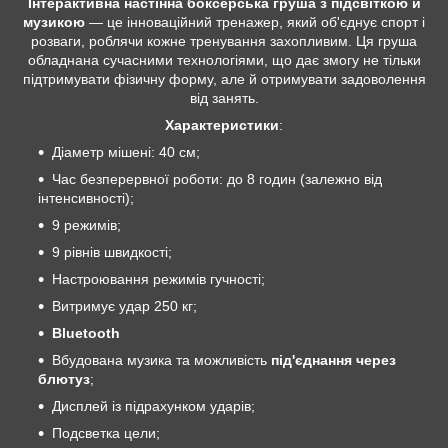
Інтерактивна настінна боксерська груша з підсвіткою й
музикою
— це інноваційний тренажер, який об'єднує спорт і
розваги, роблячи кожне тренування захопливим. Ця груша
обладнана сучасними технологіями, що дає змогу не тільки
підтримувати фізичну форму, але й отримувати задоволення
від занять.
Характеристики
:
Діаметр мішені: 40 см;
Час безперервної роботи: до 8 годин (залежно від
інтенсивності);
9 режимів;
9 рівнів швидкості;
Настроювання режимів гучності;
Витримує удар 250 кг;
Bluetooth
Вбудована музика та можливість
під'єднання через
блютуз
;
Дисплей із підрахунком ударів;
Подсветка цели;