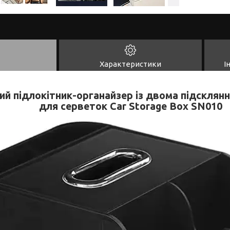
Характеристики
І
й підлокітник-органайзер із двома підсклян
для серветок Car Storage Box SN010