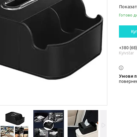
Показат
Готово д
Ку
+380 (68
Kyivstar
повернен