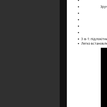
Зруч
3-в-1: підлокітн
Легко встановл