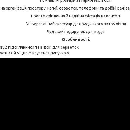
Компактні розміри за гарної місткості
на організація простору: напої, серветки, телефони та дрібні речі 
Просте кріплення й надійна фіксація на консолі
Універсальний аксесуар для будь-якого автомобіля
Чудовий подарунок для водія
Особливості:
ик, 2 підсклянники та відсік для серветок
юється й міцно фіксується липучкою