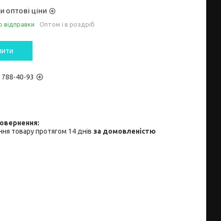
и оптові ціни
о відправки
Оптом і в роздріб
пити
) 788-40-93
ня товару протягом 14 днів
за домовленістю