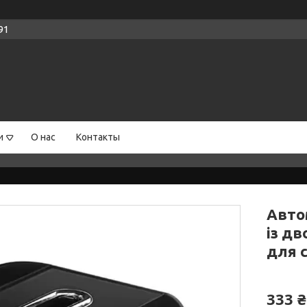
91
и
О нас
Контакты
Авто
із д
для с
333 ₴