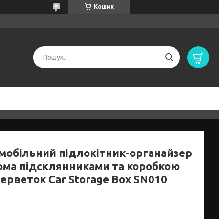
Кошик
мобільний підлокітник-органайзер
вома підсклянниками та коробкою
ерветок Car Storage Box SN010