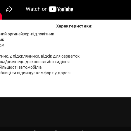
Характеристики:
ний органайзер-підлокітник
ик
 см
тник, 2 підсклянники, відсік для серветок
чка/ремінець до консолі або сидіння
ільшості автомобілів
бниці та підвищує комфорт у дорозі