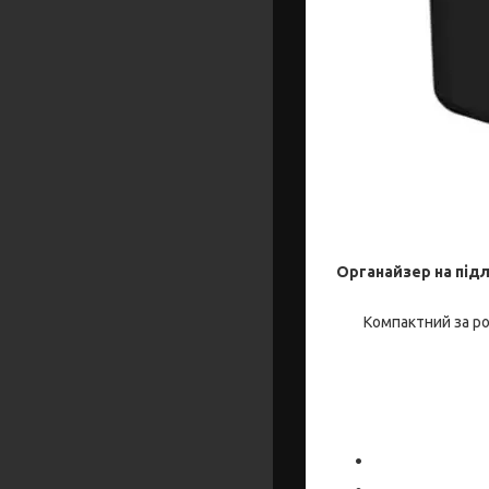
Органайзер на під
Компактний за ро