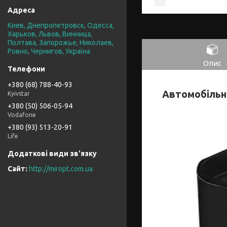
Киев, Днепропетровск, Одесса,
Харьков, Львов, Винница,
Полтава, Запорожье, Николаев,
Ровно, Чернигов, Україна
Опис
+380 (68) 788-40-93
Автомобільни
Kyivstar
+380 (50) 506-05-94
Vodafone
+380 (93) 513-20-91
Life
http://miropt.com.ua