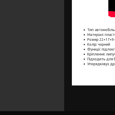
Тип: автомобіль
Матеріал: пласт
Розмір 22×17×9
Колір: чорний
Функції: підлокі
Кріплення: липу
Підходить для б
Упорядковує дрі