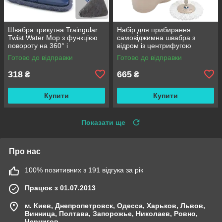
Швабра трикутна Traingular
Набір для прибирання
Twist Water Mop з функцією
самовіджимна швабра з
повороту на 360° і
відром із центрифугою
віджиманням
Rotating Mop 360 / Турбо
Готово до відправки
Готово до відправки
швабра
318
665
₴
₴
Купити
Купити
Показати ще
Про нас
100% позитивних з 191 відгука за рік
Працює з 01.07.2013
м. Киев, Днепропетровск, Одесса, Харьков, Львов,
Винница, Полтава, Запорожье, Николаев, Ровно,
Чернигов