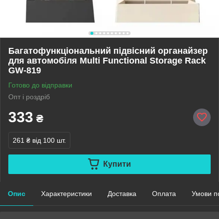
Багатофункціональний підвісний органайзер
для автомобіля Multi Functional Storage Rack
GW-819
Готово до відправки
Опт і роздріб
333
₴
261 ₴
від 100 шт.
Купити
Опис
Характеристики
Доставка
Оплата
Умови п