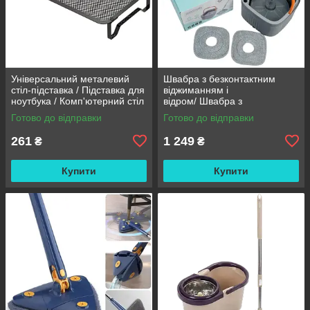
Універсальний металевий
Швабра з безконтактним
стіл-підставка / Підставка для
віджиманням і
ноутбука / Комп'ютерний стіл
відром/ Швабра з
із вентиляцією
самовіджимом Clean Living
Готово до відправки
Готово до відправки
Unlimited Control / Швабра
стрічка
261
1 249
₴
₴
Купити
Купити