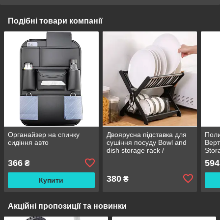
Подібні товари компанії
Органайзер на спинку
Двоярусна підставка для
Поли
сидіння авто
сушіння посуду Bowl and
Верт
dish storage rack /
Stor
Органайзер на кухню
366
594
₴
380
₴
Купити
Акційні пропозиції та новинки