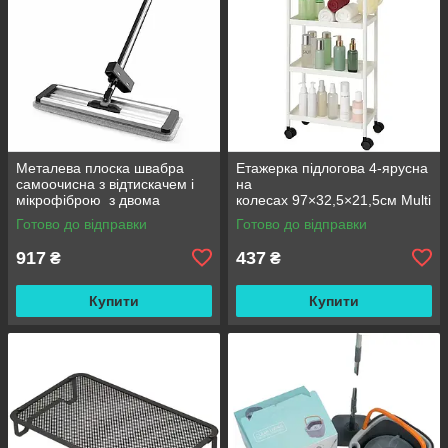
Металева плоска швабра
Етажерка підлогова 4-ярусна
самоочисна з відтискачем і
на
мікрофіброю з двома
колесах 97×32,5×21,5см Multi
змінними насадками M06
fucntion Rack JC606
Готово до відправки
Готово до відправки
42см
/ Підлогова вузька стелаж-
етажерка
917
437
₴
₴
Купити
Купити