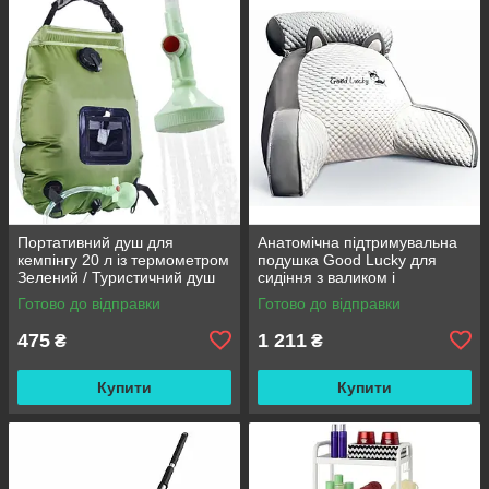
Портативний душ для
Анатомічна підтримувальна
кемпінгу 20 л із термометром
подушка Good Lucky для
Зелений / Туристичний душ
сидіння з валиком і
переносний з лійкою /
підлокітниками
Готово до відправки
Готово до відправки
Польовий душ сумка
475
1 211
₴
₴
Купити
Купити