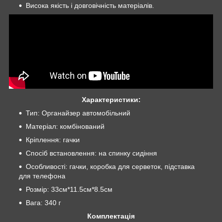
Висока якість і довговічність матеріалів.
Характеристики:
Тип: Органайзер автомобільний
Матеріал: комбінований
Кріплення: гачки
Спосіб встановлення: на спинку сидіння
Особливості: гачки, коробка для серветок, підставка
для телефона
Розмір: 33см*11.5см*8.5см
Вага: 340 г
Комплектація