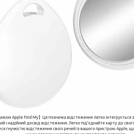
нком Apple Find My】Ця позначка відстеження легко інтегрується з 
й і надійний досвід відстеження. Легко під'єднайте карту до свого
ся гнучкістю відстеження своїх речей із вашого пристрою Apple, щ