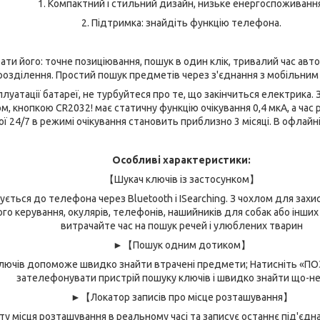
1. Компактний і стильний дизайн, низьке енергоспоживання
2. Підтримка: знайдіть функцію телефона.
ти його: точне позиціювання, пошук в один клік, тривалий час авт
розділення. Простий пошук предметів через з'єднання з мобільним
луатації батареї, не турбуйтеся про те, що закінчиться електрика. З
, кнопкою CR2032! має статичну функцію очікування 0,4 мкА, а час
ї 24/7 в режимі очікування становить приблизно 3 місяці. В офлайн
Особливі характеристики:
【Шукач ключів із застосунком】
ується до телефона через Bluetooth і ISearching. З чохлом для захис
го керування, окулярів, телефонів, нашийників для собак або інших р
витрачайте час на пошук речей і улюблених тварин
►【Пошук одним дотиком】
лючів допоможе швидко знайти втрачені предмети; Натисніть «ПОЗ
зателефонувати пристрій пошуку ключів і швидко знайти що-н
►【Локатор записів про місце розташування】
ту місця розташування в реальному часі та записує останнє під'єд