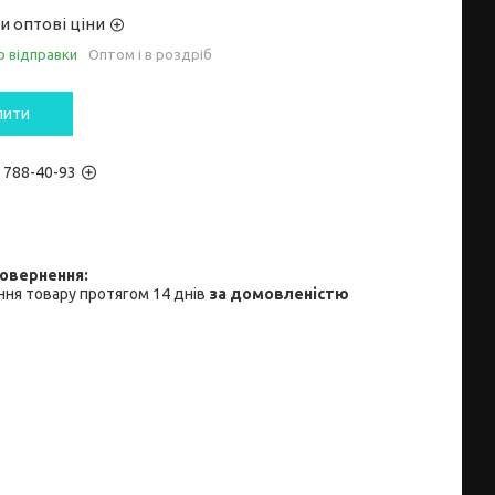
и оптові ціни
о відправки
Оптом і в роздріб
пити
) 788-40-93
ня товару протягом 14 днів
за домовленістю