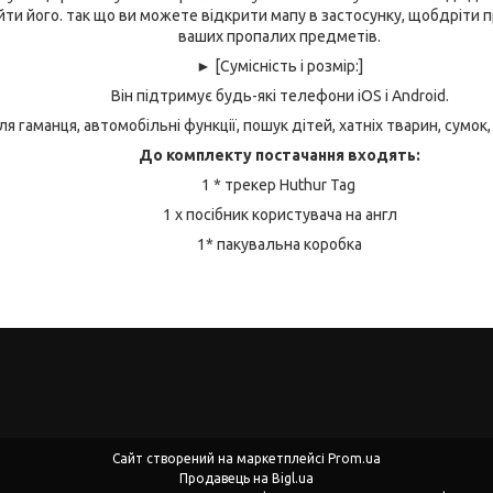
ти його. так що ви можете відкрити мапу в застосунку, щобдріти 
ваших пропалих предметів.
► [Сумісність і розмір:]
Він підтримує будь-які телефони iOS і Android.
я гаманця, автомобільні функції, пошук дітей, хатніх тварин, сумок, 
До комплекту постачання входять:
1 * трекер Huthur Tag
1 х посібник користувача на англ
1* пакувальна коробка
Сайт створений на маркетплейсі
Prom.ua
Продавець на Bigl.ua