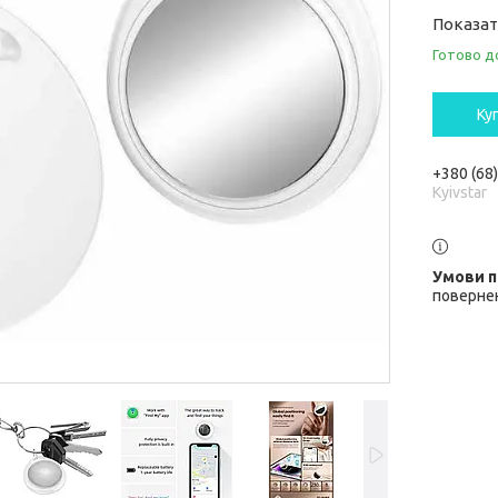
Показат
Готово д
Ку
+380 (68
Kyivstar
повернен