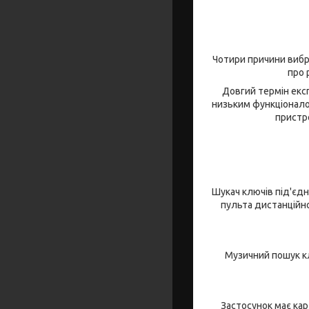
Чотири причини вибра
про 
Довгий термін експ
низьким функціоналом
пристро
Шукач ключів під'єдн
пульта дистанційно
Музичний пошук к
Застосунок має кар