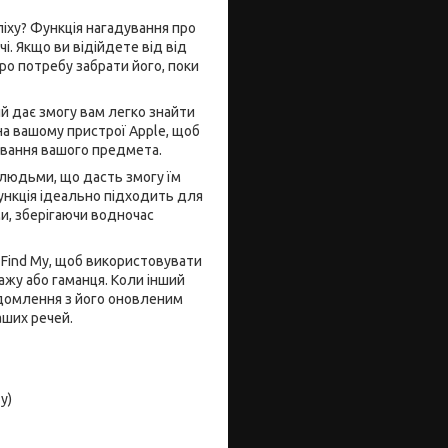
іху? Функція нагадування про
і. Якщо ви відійдете від від
о потребу забрати його, поки
й дає змогу вам легко знайти
 на вашому пристрої Apple, щоб
ування вашого предмета.
людьми, що дасть змогу їм
ункція ідеально підходить для
и, зберігаючи водночас
Find My, щоб використовувати
жу або гаманця. Коли інший
ідомлення з його оновленим
аших речей.
у)