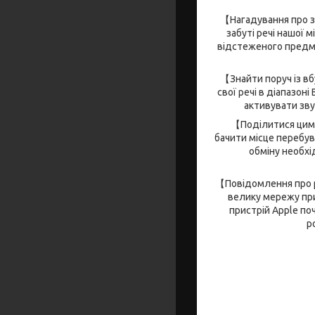
【Нагадування про за
забуті речі нашої 
відстеженого предме
【Знайти поруч із в
свої речі в діапазон
активувати зву
【Поділитися цим 
бачити місце перебу
обміну необхі
【Повідомлення про р
велику мережу при
пристрій Apple по
р