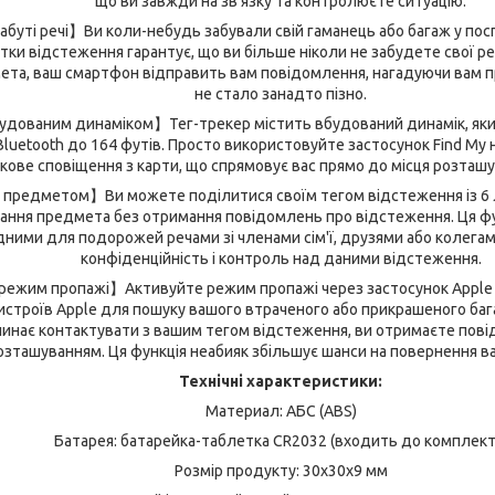
що ви завжди на зв'язку та контролюєте ситуацію.
буті речі】Ви коли-небудь забували свій гаманець або багаж у посп
мітки відстеження гарантує, що ви більше ніколи не забудете свої реч
та, ваш смартфон відправить вам повідомлення, нагадуючи вам пр
не стало занадто пізно.
будованим динаміком】Тег-трекер містить вбудований динамік, яки
і Bluetooth до 164 футів. Просто використовуйте застосунок Find My
кове сповіщення з карти, що спрямовує вас прямо до місця розташ
предметом】Ви можете поділитися своїм тегом відстеження із 6 
вання предмета без отримання повідомлень про відстеження. Ця ф
дними для подорожей речами зі членами сім'ї, друзями або колегам
конфіденційність і контроль над даними відстеження.
ежим пропажі】Активуйте режим пропажі через застосунок Apple 
строїв Apple для пошуку вашого втраченого або прикрашеного бага
чинає контактувати з вашим тегом відстеження, ви отримаєте пов
озташуванням. Ця функція неабияк збільшує шанси на повернення в
Технічні характеристики:
Материал: АБС (ABS)
Батарея: батарейка-таблетка CR2032 (входить до комплект
Розмір продукту: 30x30x9 мм