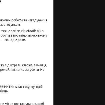
.
ономної роботи та нагадування
 застосунком.
 технологією Bluetooth 4.0 з
 роботи в постійно увімкненому
і — понад 2 роки.
ту від втрати ключів, гаманця,
ечей, які легко загубити. Не
ВІНИТИ» в застосунку, щоб
ебудь.
нане місце розташування, щоб