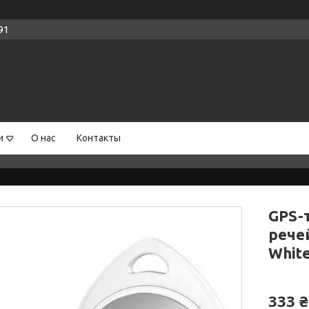
91
и
О нас
Контакты
GPS-
речей
Whit
333 ₴