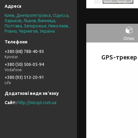
Киев, Днепропетровск, Одесса,
Харьков, Львов, Винница,
Полтава, Запорожье, Николаев,
Ровно, Чернигов, Україна
Опис
+380 (68) 788-40-93
GPS-трекер 
Kyivstar
+380 (50) 506-05-94
Vodafone
+380 (93) 513-20-91
Life
http://miropt.com.ua