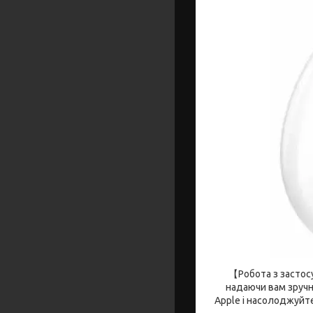
【Робота з застосу
надаючи вам зручни
Apple і насолоджуйте