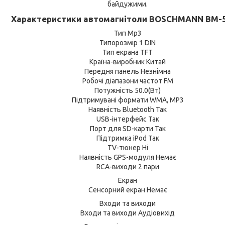
байдужими.
Характеристики автомагнітоли BOSCHMANN BM-5
Тип Mp3
Типорозмір 1 DIN
Тип екрана TFT
Країна-виробник Китай
Передня панель Незнімна
Робочі діапазони частот FM
Потужність 50.0(Вт)
Підтримувані формати WMA, MP3
Наявність Bluetooth Так
USB-інтерфейс Так
Порт для SD-карти Так
Підтримка iPod Так
TV-тюнер Ні
Наявність GPS-модуля Немає
RCA-виходи 2 пари
Екран
Сенсорний екран Немає
Входи та виходи
Входи та виходи Аудіовихід