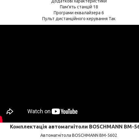
Додаткові характеристики
Пам'ять станцій 18
Програми еквалайзера 6
Пульт дистанційного керування Так
Комплектація автомагнітоли BOSCHMANN BM-56
Автомагнітола BOSCHMANN BM-5602