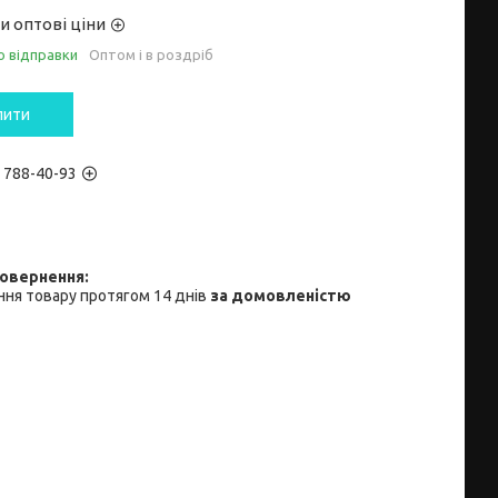
и оптові ціни
о відправки
Оптом і в роздріб
пити
) 788-40-93
ня товару протягом 14 днів
за домовленістю