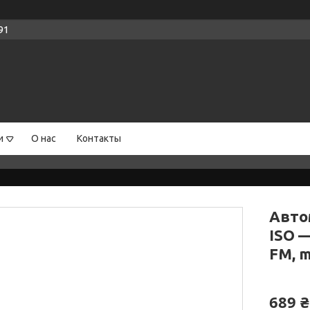
91
и
О нас
Контакты
Авто
ISO —
FM, m
689 ₴