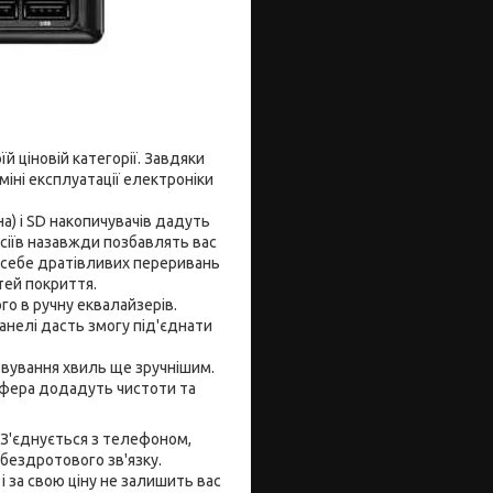
й ціновій категорії. Завдяки
міні експлуатації електроніки
а) і SD накопичувачів дадуть
осіїв назавжди позбавлять вас
е себе дратівливих переривань
тей покриття.
о в ручну еквалайзерів.
нелі дасть змогу під'єднати
овування хвиль ще зручнішим.
вуфера додадуть чистоти та
. З'єднується з телефоном,
бездротового зв'язку.
 за свою ціну не залишить вас