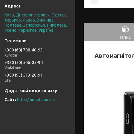
Киев, Днепропетровск, Одесса,
Харьков, Львов, Винница,
Полтава, Запорожье, Николаев,
Ровно, Чернигов, Україна
Опис
+380 (68) 788-40-93
Автомагнітол
Kyivstar
+380 (50) 506-05-94
Vodafone
+380 (93) 513-20-91
Life
http://miropt.com.ua