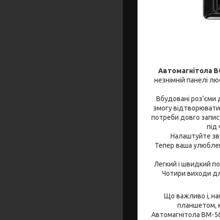
Автомагнітола 
незнімній панелі лю
Вбудовані роз'єми 
змогу відтворювати 
потреби довго запису
під 
Налаштуйте зву
Тепер ваша улюблен
Легкий і швидкий по
Чотири виходи дл
Що важливо і, на
планшетом, к
Автомагнітола BM-560