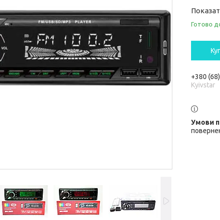
Показат
Готово д
Ку
+380 (68
Kyivstar
повернен