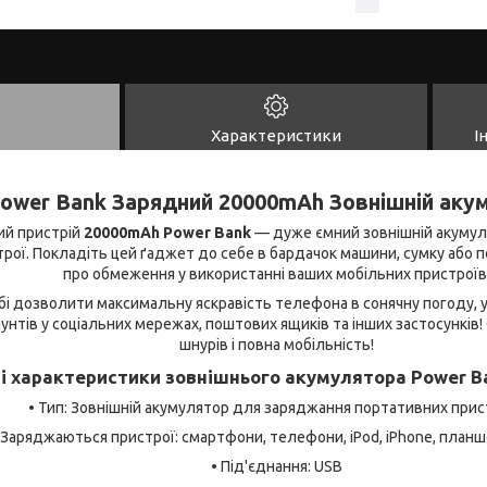
Характеристики
І
ower Bank
Зарядний
2
0000mAh Зовнішній аку
ий пристрій
20000mAh Power Bank
— дуже ємний зовнішній акумул
рої. Покладіть цей ґаджет до себе в бардачок машини, сумку або 
про обмеження у використанні ваших мобільних пристроїв
і дозволити максимальну яскравість телефона в сонячну погоду, у
аунтів у соціальних мережах, поштових ящиків та інших застосунків
шнурів і повна мобільність!
ні характеристики зовнішнього акумулятора Power B
• Тип: Зовнішній акумулятор для заряджання портативних прис
 Заряджаються пристрої: смартфони, телефони, iPod, iPhone, планше
• Під'єднання: USB