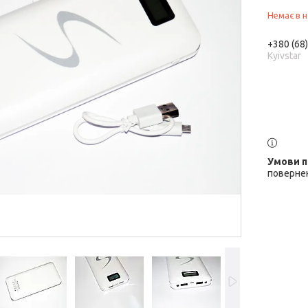
Немає в н
+380 (68
Kyivstar
повернен