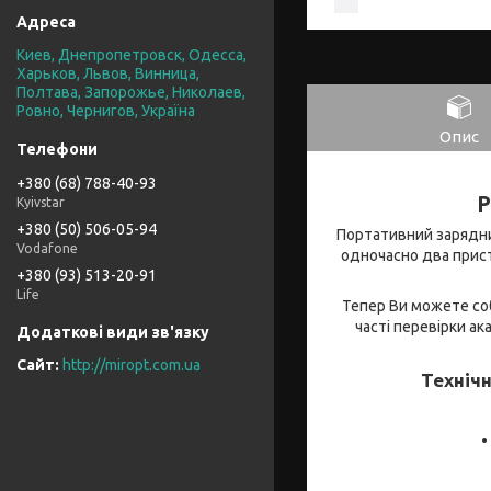
Киев, Днепропетровск, Одесса,
Харьков, Львов, Винница,
Полтава, Запорожье, Николаев,
Ровно, Чернигов, Україна
Опис
+380 (68) 788-40-93
P
Kyivstar
+380 (50) 506-05-94
Портативний зарядн
Vodafone
одночасно два прист
+380 (93) 513-20-91
Life
Тепер Ви можете соб
часті перевірки ак
http://miropt.com.ua
Техніч
•