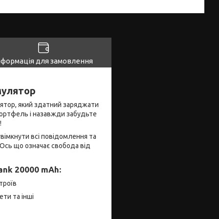
нформація для замовлення
мулятор
ятор, який здатний заряджати
портфель і назавжди забудьте
!
вімкнути всі повідомлення та
! Ось що означає свобода від
ank 20000 mAh:
троїв
ти та інші