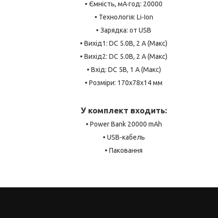
• Ємність, мА·год: 20000
• Технологія: Li-Ion
• Зарядка: от USB
• Вихід1: DC 5.0В, 2 А (Макс)
• Вихід2: DC 5.0В, 2 А (Макс)
• Вхід: DC 5В, 1 А (Макс)
• Розміри: 170х78х14 мм
У комплект входить:
• Power Bank 20000 mAh
• USB-кабель
• Паковання