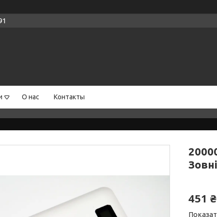
91
и
О нас
Контакты
2000
Зовн
451 ₴
Показат