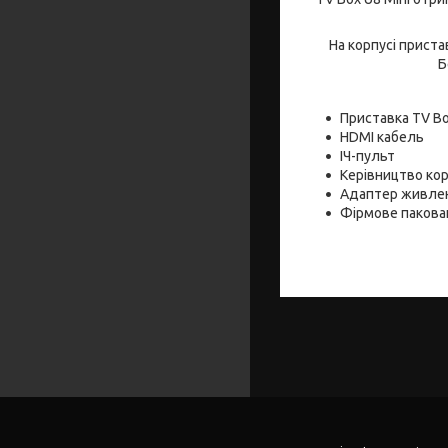
На корпусі пристав
Б
Приставка TV Bo
HDMI кабель
ІЧ-пульт
Керівництво кор
Адаптер живлен
Фірмове пакова