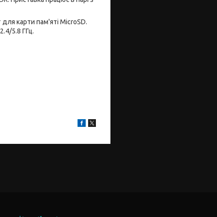
т для карти пам'яті MicroSD.
.4/5.8 ГГц.