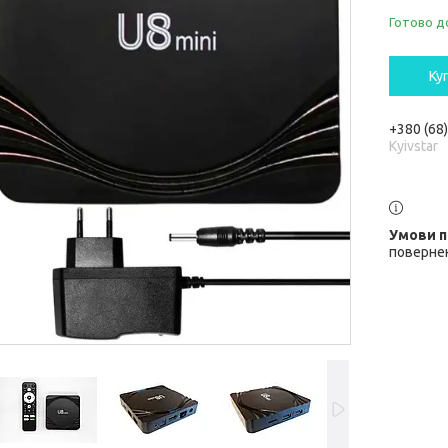
Готово д
Ку
+380 (68
Kyivstar
повернен