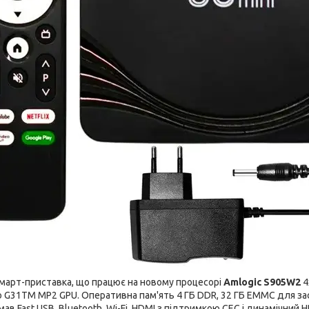
март-приставка, що працює на новому процесорі
Amlogic S905W2
4
 G31TM MP2 GPU. Оперативна пам'ять 4 ГБ DDR, 32 ГБ EMMC для заст
мав Fast USB, Bluetooth, Wi-Fi, HDMI з підтримкою CEC і динамічний H