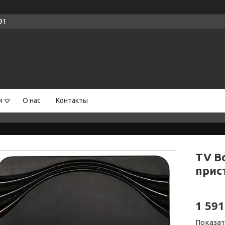
91
и
О нас
Контакты
TV Bo
прис
1 591
Показат