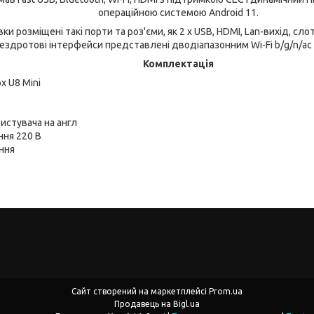
операційною системою Android 11.
ки розміщені такі порти та роз'єми, як 2 x USB, HDMI, Lan-вихід, сло
ездротові інтерфейси представлені дводіапазонним Wi-Fi b/g/n/ac 2
Комплектація
x U8 Mini
истувача на англ
ня 220 В
ння
Сайт створений на маркетплейсі
Prom.ua
Продавець на Bigl.ua