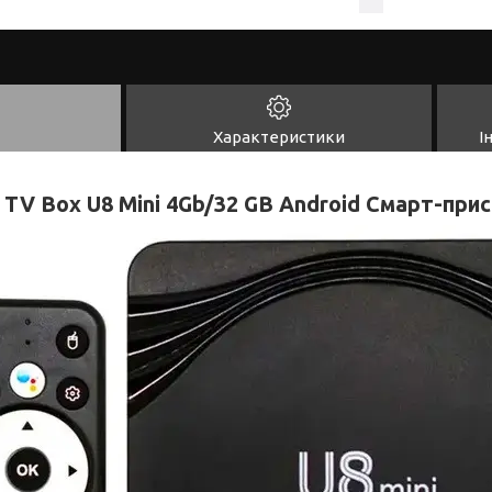
Характеристики
І
TV Box U8 Mini 4Gb/32 GB Android Смарт-при