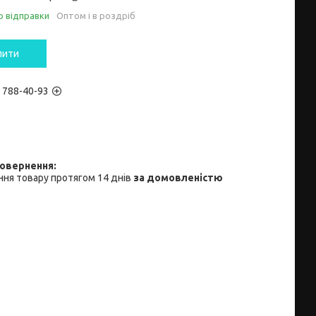
о відправки
Оптом і в роздріб
пити
) 788-40-93
ня товару протягом 14 днів
за домовленістю