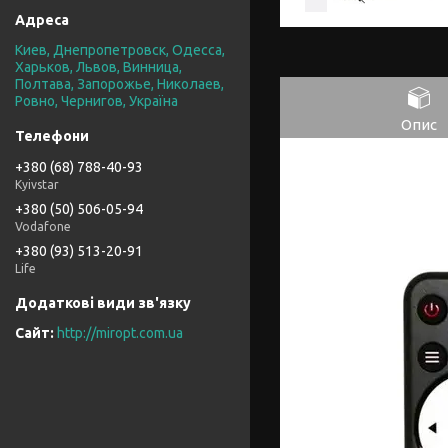
Киев, Днепропетровск, Одесса,
Харьков, Львов, Винница,
Полтава, Запорожье, Николаев,
Ровно, Чернигов, Україна
Опис
+380 (68) 788-40-93
Kyivstar
+380 (50) 506-05-94
Vodafone
+380 (93) 513-20-91
Life
http://miropt.com.ua