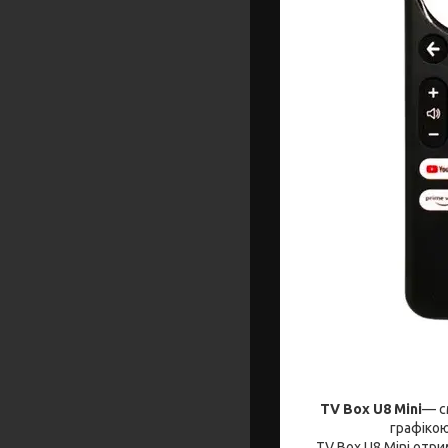
TV Box U8 Mini
— с
графікою
TV Box U8 Mini отри