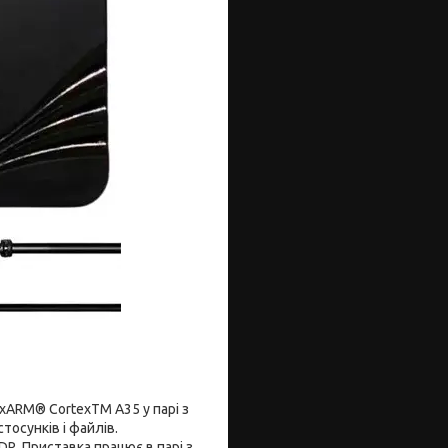
xARM® CortexTM A35 у парі з
осунків і файлів.
DR. Приставка працює в парі з