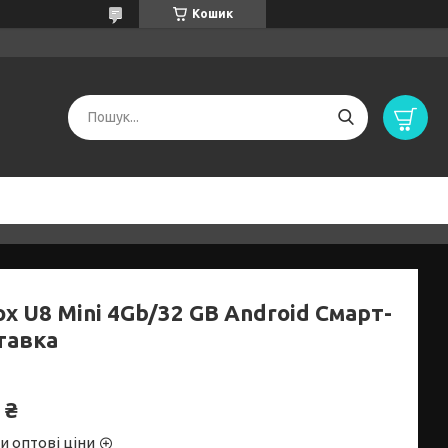
Кошик
x U8 Mini 4Gb/32 GB Android Смарт-
тавка
 ₴
и оптові ціни