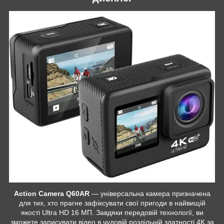
Action Camera Q60AR
— універсальна камера призначена
для тих, хто прагне зафіксувати свої пригоди в найвищій
якості Ultra HD 16 МП. Завдяки передовій технології, ви
зможете записувати відео в чудовій роздільній здатності 4K за