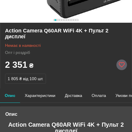
Action Camera Q60AR WiFi 4K + Пульт 2
дисплеї
Немає в наявності
Опт і роздріб
2 351
₴
1 805 ₴
від 100 шт.
Опис
Характеристики
Доставка
Оплата
Умови п
Опис
Action Camera Q60AR WiFi 4K + Пульт 2
дисплеї