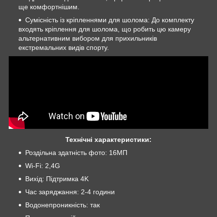
ще комфортнішим.
Сумісність із кріпленнями для шолома: До комплекту
входять кріплення для шолома, що робить цю камеру
альтернативним вибором для прихильників
екстремальних видів спорту.
Технічні характеристики:
Роздільна здатність фото: 16MП
Wi-Fi: 2,4G
Вихід: Підтримка 4K
Час заряджання: 2-4 години
Водонепроникність: так