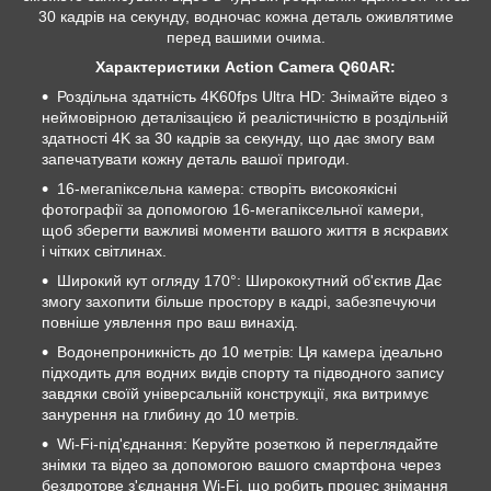
30 кадрів на секунду, водночас кожна деталь оживлятиме
перед вашими очима.
Характеристики Action Camera Q60AR:
Роздільна здатність 4K60fps Ultra HD: Знімайте відео з
неймовірною деталізацією й реалістичністю в роздільній
здатності 4K за 30 кадрів за секунду, що дає змогу вам
запечатувати кожну деталь вашої пригоди.
16-мегапіксельна камера: створіть високоякісні
фотографії за допомогою 16-мегапіксельної камери,
щоб зберегти важливі моменти вашого життя в яскравих
і чітких світлинах.
Широкий кут огляду 170°: Ширококутний об'єктив Дає
змогу захопити більше простору в кадрі, забезпечуючи
повніше уявлення про ваш винахід.
Водонепроникність до 10 метрів: Ця камера ідеально
підходить для водних видів спорту та підводного запису
завдяки своїй універсальній конструкції, яка витримує
занурення на глибину до 10 метрів.
Wi-Fi-під'єднання: Керуйте розеткою й переглядайте
знімки та відео за допомогою вашого смартфона через
бездротове з'єднання Wi-Fi, що робить процес знімання