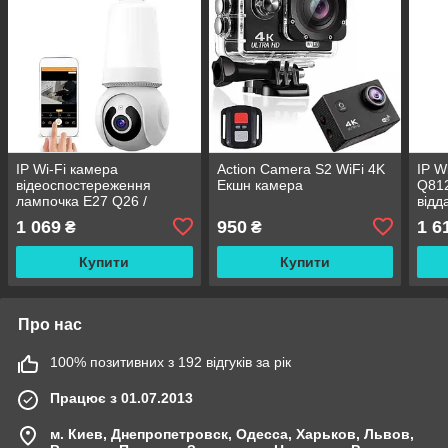
IP Wi-Fi камера
Action Camera S2 WiFi 4K
IP W
відеоспостереження
Екшн камера
Q81
лампочка E27 Q26 /
відд
Вайфай камера
вули
1 069
950
1 6
₴
₴
спостереження/
(Ca
відеокамера для дому
Купити
Купити
Про нас
100% позитивних з 192 відгуків за рік
Працює з 01.07.2013
м. Киев, Днепропетровск, Одесса, Харьков, Львов,