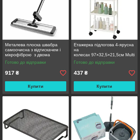
Металева плоска швабра
Етажерка підлогова 4-ярусна
самоочисна з відтискачем і
на
мікрофіброю з двома
колесах 97×32,5×21,5см Multi
змінними насадками M06
fucntion Rack JC606
Готово до відправки
Готово до відправки
42см
/ Підлогова вузька стелаж-
етажерка
917
437
₴
₴
Купити
Купити