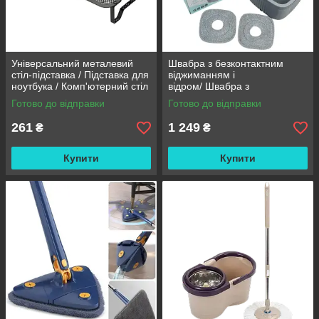
Універсальний металевий
Швабра з безконтактним
стіл-підставка / Підставка для
віджиманням і
ноутбука / Комп'ютерний стіл
відром/ Швабра з
із вентиляцією
самовіджимом Clean Living
Готово до відправки
Готово до відправки
Unlimited Control / Швабра
стрічка
261
1 249
₴
₴
Купити
Купити