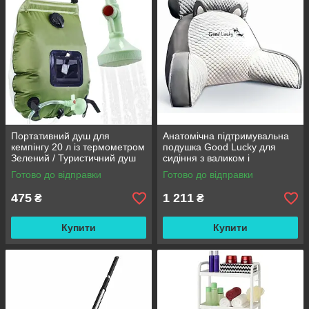
Портативний душ для
Анатомічна підтримувальна
кемпінгу 20 л із термометром
подушка Good Lucky для
Зелений / Туристичний душ
сидіння з валиком і
переносний з лійкою /
підлокітниками
Готово до відправки
Готово до відправки
Польовий душ сумка
475
1 211
₴
₴
Купити
Купити