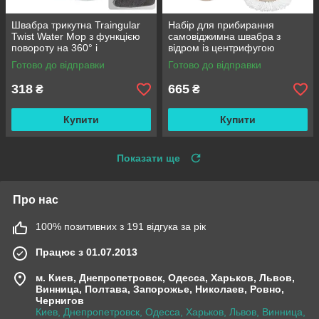
Швабра трикутна Traingular
Набір для прибирання
Twist Water Mop з функцією
самовіджимна швабра з
повороту на 360° і
відром із центрифугою
віджиманням
Rotating Mop 360 / Турбо
Готово до відправки
Готово до відправки
швабра
318
665
₴
₴
Купити
Купити
Показати ще
Про нас
100% позитивних з 191 відгука за рік
Працює з 01.07.2013
м. Киев, Днепропетровск, Одесса, Харьков, Львов,
Винница, Полтава, Запорожье, Николаев, Ровно,
Чернигов
Киев, Днепропетровск, Одесса, Харьков, Львов, Винница,