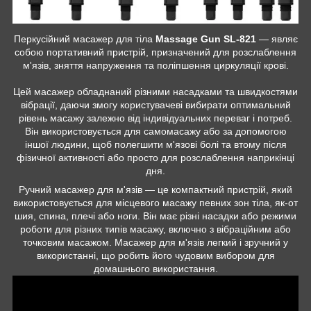
Перкусійний масажер для тіла
Massage Gun SL-821
— являє
собою портативний пристрій, призначений для розслаблення
м'язів, зняття напруження та поліпшення циркуляції крові.
Цей масажер обладнаний різними насадками та швидкостями
вібрації, даючи змогу користувачеві вибирати оптимальний
рівень масажу залежно від індивідуальних переваг і потреб.
Він використовується для самомасажу або за допомогою
іншої людини, щоб полегшити м'язові болі та втому після
фізичної активності або просто для розслаблення наприкінці
дня.
Ручний масажер для м'язів — це компактний пристрій, який
використовується для місцевого масажу певних зон тіла, як-от
шия, спина, плечі або ноги. Він має різні насадки або режими
роботи для різних типів масажу, включно з вібраційним або
точковим масажом. Масажер для м'язів легкий і зручний у
використанні, що робить його чудовим вибором для
домашнього використання.