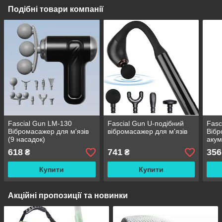
Подібні товари компанії
Fascial Gun LM-130
Fascial Gun U-подібний
Fasc
Вібромасажер для м'язів
вібромасажер для м'язів
Вібр
(9 насадок)
аку
618
741
356
₴
₴
Купити
Купити
Акційні пропозиції та новинки