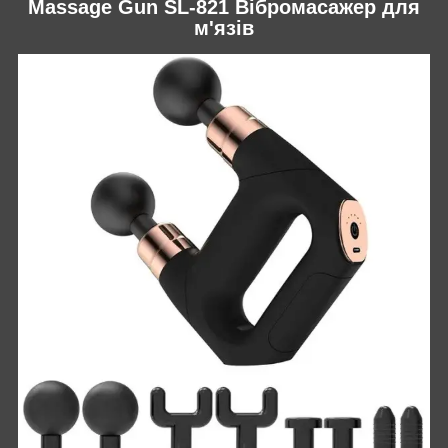
Massage Gun SL-821 Вібромасажер для
м'язів