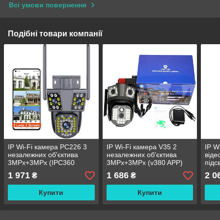
Всі умови повернення
Подібні товари компанії
IP Wi-Fi камера PC226 3
IP Wi-Fi камера V35 2
IP W
незалежних об'єктива
незалежних об'єктива
віде
3MPx+3MPx (IPC360
3MPx+3MPx (v380 APP)
підс
Home APP)
неза
1 971
1 686
2 0
₴
₴
2MP
(Ca
Купити
Купити