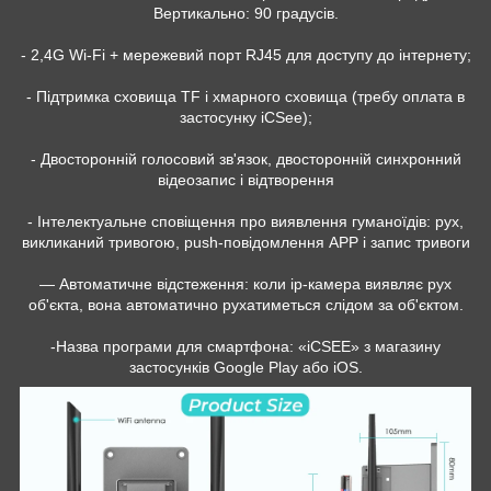
Вертикально: 90 градусів.
- 2,4G Wi-Fi + мережевий порт RJ45 для доступу до інтернету;
- Підтримка сховища TF і хмарного сховища (требу оплата в
застосунку iCSee);
- Двосторонній голосовий зв'язок, двосторонній синхронний
відеозапис і відтворення
- Інтелектуальне сповіщення про виявлення гуманоїдів: рух,
викликаний тривогою, push-повідомлення APP і запис тривоги
— Автоматичне відстеження: коли ip-камера виявляє рух
об'єкта, вона автоматично рухатиметься слідом за об'єктом.
-Назва програми для смартфона: «iCSEE» з магазину
застосунків Google Play або iOS.