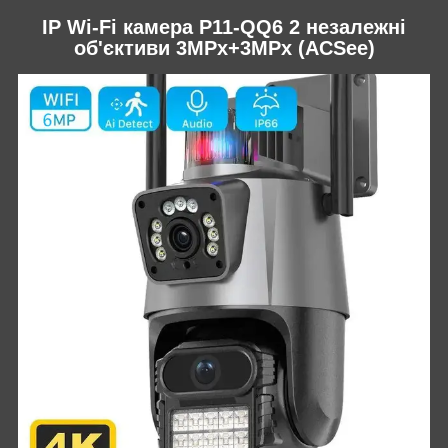
IP Wi-Fi камера P11-QQ6 2 незалежні
об'єктиви 3MPx+3MPx (ACSee)