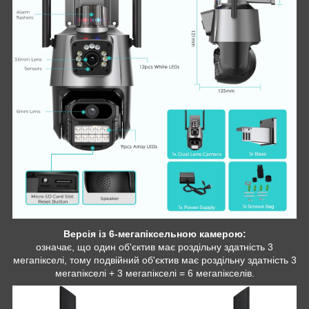
Версія із 6-мегапіксельною камерою:
означає, що один об'єктив має роздільну здатність 3
мегапікселі, тому подвійний об'єктив має роздільну здатність 3
мегапікселі + 3 мегапікселі = 6 мегапікселів.