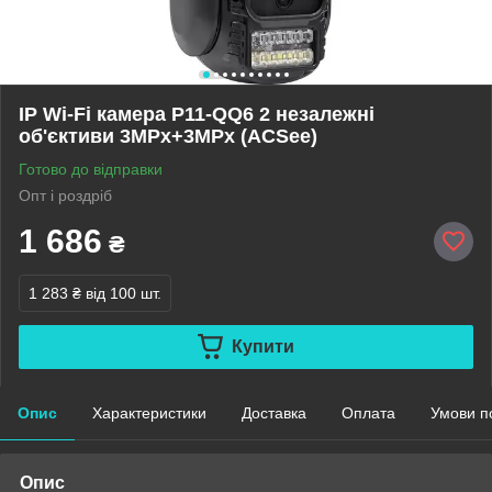
IP Wi-Fi камера P11-QQ6 2 незалежні
об'єктиви 3MPx+3MPx (ACSee)
Готово до відправки
Опт і роздріб
1 686
₴
1 283 ₴
від 100 шт.
Купити
Опис
Характеристики
Доставка
Оплата
Умови п
Опис