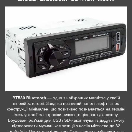
BT530 Bluetooth
— одна з найкращих магнітол у своїй
ціновій категорії. Завдяки незнімній панелі люфт і знос
конструкції мінімален, що позитивно позначається на терміні
експлуатації електроніки нижнього цінового діапазону.
Вбудовані роз'єми для USB і SD-накопичувачів дадуть змогу
відтворювати музичні композиції з носіїв місткістю до 32
гігабайтів. Порти для флеш носіїв назавжди позбавлять вас