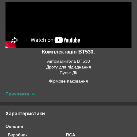
Комплектація
BT530:
Автомагнітола BT530
Дроту для під'єднання
Пульт ДК
Фірмове паковання
Приховати
Характеристики
Основні
Виробник
RCA