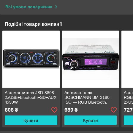
Всі умови повернення
Подібні товари компанії
Автомагнитола JSD-8808
Автомагнітола
Авто
2xUSB+Bluetooth+SD+AUX
BOSCHMANN BM-3180
RGB
4x50W
ISO — RGB Bluetooth,
2xU
2xUSB, MP3 Player, FM,
4x5
808
689
727
₴
₴
microSD, AUX
Купити
Купити