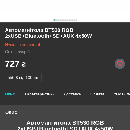
Автомагнітола BT530 RGB
2xUSB+Bluetooth+SD+AUX 4x50W
Немає в наявності
Опт і роздріб
727
₴
556 ₴
від 100 шт.
Опис
Характеристики
Доставка
Оплата
Умови п
Опис
Автомагнитола BT530 RGB
2xUSB+Bluetooth+SD+AUX 4x50W