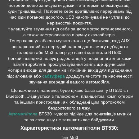
потреби довго записувати диски, та й термін їх експлуатації
куди триваліший. Позбавте себе дратівливих переривань під
час їзди поганою дорогою, USB накопичувачі не чутливі до
нерівностей покриття.
Налаштуйте звучання під себе за допомогою встановленого,
а також настроюваного в ручну еквалайзерів.
Тепер ваша улюблена музика стала ще ближчою, вхід AUX
розташований на передній панелі дасть змогу під'єднати
телефон або Mp3 плеєр до вашої магнітоли BT530.
Легкий і швидкий пошук радіостанцій у поєднанні з кнопками
пам'яті зроблять прослуховування хвиль ще зручнішим.
Чотири виходи для динаміків і лінійний вихід для під'єднання
підсилювача або
сабвуфера
додадуть чистоти та насиченості
звучання всередині вашого автомобіля.
Що важливо і, напевно, буде цікаво багатьом, у BT530 є і
Bluetooth. З'єднується з телефоном, планшетом, комп'ютером
та іншими пристроями, які обладнані цим протоколом
бездротового зв'язку.
Автомагнітола
BT530 чудово підійде для початківців музики
та за свою ціну не залишить вас байдужими.
Характеристики автомагнітоли BT530:
Тип Mp3