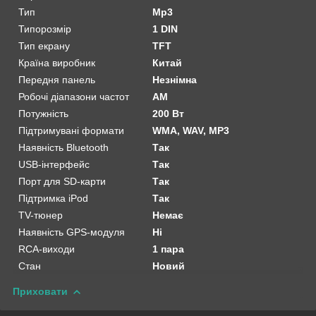
Тип
Mp3
Типорозмір
1 DIN
Тип екрану
TFT
Країна виробник
Китай
Передня панель
Незнімна
Робочі діапазони частот
AM
Потужність
200 Вт
Підтримувані формати
WMA, WAV, MP3
Наявність Bluetooth
Так
USB-інтерфейс
Так
Порт для SD-карти
Так
Підтримка iPod
Так
TV-тюнер
Немає
Наявність GPS-модуля
Ні
RCA-виходи
1 пара
Стан
Новий
Приховати