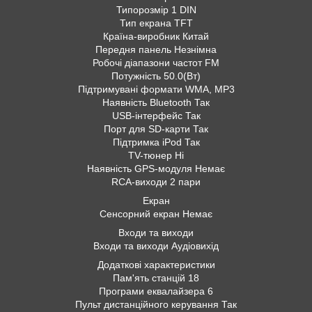
Типорозмір 1 DIN
Тип екрана TFT
Країна-виробник Китай
Передня панель Незнімна
Робочі діапазони частот FM
Потужність 50.0(Вт)
Підтримувані формати WMA, MP3
Наявність Bluetooth Так
USB-інтерфейс Так
Порт для SD-карти Так
Підтримка iPod Так
TV-тюнер Ні
Наявність GPS-модуля Немає
RCA-виходи 2 пари
Екран
Сенсорний екран Немає
Входи та виходи
Входи та виходи Аудіовихід
Додаткові характеристики
Пам'ять станцій 18
Програми еквалайзера 6
Пульт дистанційного керування Так