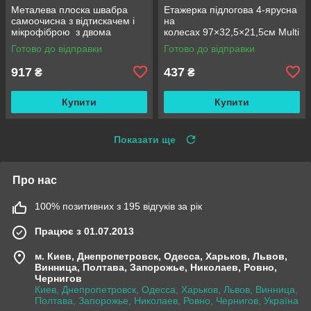
Металева плоска швабра
Етажерка підлогова 4-ярусна
самоочисна з відтискачем і
на
мікрофіброю з двома
колесах 97×32,5×21,5см Multi
змінними насадками M06
fucntion Rack JC606
Готово до відправки
Готово до відправки
42см
/ Підлогова вузька стелаж-
етажерка
917
437
₴
₴
Купити
Купити
Показати ще
Про нас
100% позитивних з 195 відгуків за рік
Працює з 01.07.2013
м. Киев, Днепропетровск, Одесса, Харьков, Львов,
Винница, Полтава, Запорожье, Николаев, Ровно,
Чернигов
Киев, Днепропетровск, Одесса, Харьков, Львов, Винница,
Полтава, Запорожье, Николаев, Ровно, Чернигов, Україна