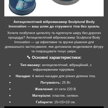
Антицелюлітний вібромасажер Sculptural Body
Innovation — ваш шлях до стрункого тіла без зусиль
Хочете позбутися целюліту та підтягнути шкіру без дорогих
процедур? Антицелюлітний вібромасажер Sculptural Body
Innovation — це ефективне та зручне рішення для
домашнього застосування, яке допомагає моделювати фігуру
та покращувати тонус шкіри.
🔧 Основні характеристики:
Тип масажу:
антицелюлітний, вібраційний, з
інфрачервоним підігрівом.
Насадки:
4 змінні насадки для різних ділянок тіла.
Потужність:
25 Вт.
Живлення:
от сети 220 В.
Матеріали:
пластик, силікон.
Габарити:
15×15×10 см.