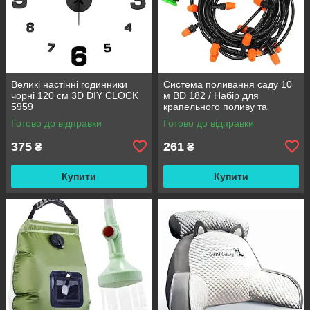
Великі настінні годинники
Система поливання саду 10
чорні 120 см 3D DIY CLOCK
м BD 182 / Набір для
5959
крапельного поливу та
охолодження / Комплект для
Готово до відправки
Готово до відправки
поливання
375
261
₴
₴
Купити
Купити