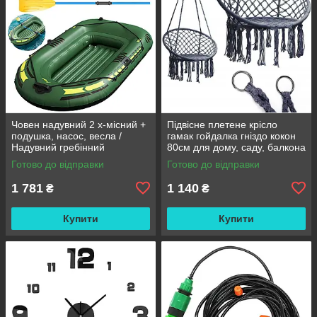
Човен надувний 2 х-місний +
Підвісне плетене крісло
подушка, насос, весла /
гамак гойдалка гніздо кокон
Надувний гребінний
80см для дому, саду, балкона
двомісний гумовий човен
та тераси
Готово до відправки
Готово до відправки
180/98см
1 781
1 140
₴
₴
Купити
Купити