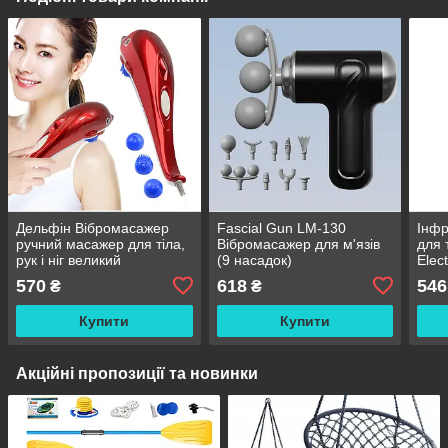
Дельфін Вібромасажер
Fascial Gun LM-130
Інф
ручний масажер для тіла,
Вібромасажер для м'язів
для 
рук і ніг великий
(9 насадок)
Elec
Inst
570
618
546
₴
₴
Купити
Купити
Акційні пропозиції та новинки