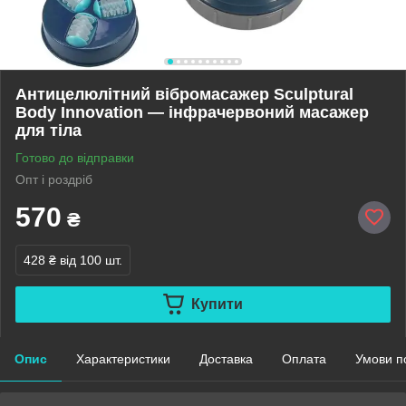
Антицелюлітний вібромасажер Sculptural
Body Innovation — інфрачервоний масажер
для тіла
Готово до відправки
Опт і роздріб
570
₴
428 ₴
від 100 шт.
Купити
Опис
Характеристики
Доставка
Оплата
Умови п