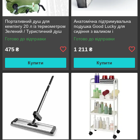
Портативний душ для
Анатомічна підтримувальна
кемпінгу 20 л із термометром
подушка Good Lucky для
Зелений / Туристичний душ
сидіння з валиком і
переносний з лійкою /
підлокітниками
Готово до відправки
Готово до відправки
Польовий душ сумка
475
1 211
₴
₴
Купити
Купити