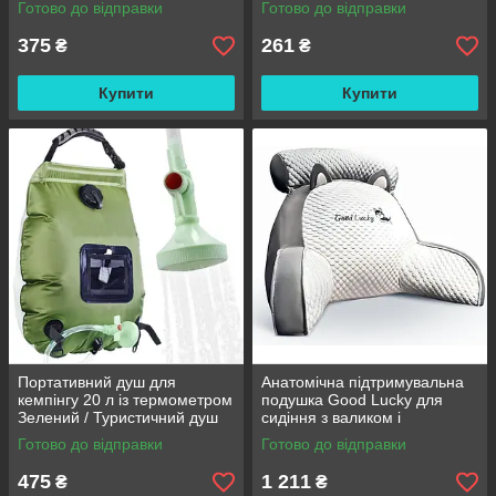
Готово до відправки
Готово до відправки
поливання
375
261
₴
₴
Купити
Купити
Портативний душ для
Анатомічна підтримувальна
кемпінгу 20 л із термометром
подушка Good Lucky для
Зелений / Туристичний душ
сидіння з валиком і
переносний з лійкою /
підлокітниками
Готово до відправки
Готово до відправки
Польовий душ сумка
475
1 211
₴
₴