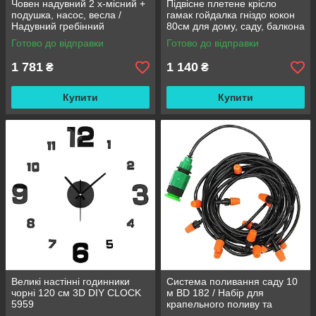
Човен надувний 2 х-місний +
Підвісне плетене крісло
подушка, насос, весла /
гамак гойдалка гніздо кокон
Надувний гребінний
80см для дому, саду, балкона
двомісний гумовий човен
та тераси
Готово до відправки
Готово до відправки
180/98см
1 781
1 140
₴
₴
Купити
Купити
Великі настінні годинники
Система поливання саду 10
чорні 120 см 3D DIY CLOCK
м BD 182 / Набір для
5959
крапельного поливу та
охолодження / Комплект для