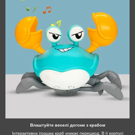
Влаштуйте веселі догони з крабом
Інтерактивна іграшка краб уникає перешкод. В її корпусі