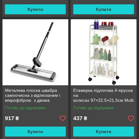
Купити
Купити
Металева плоска швабра
Етажерка підлогова 4-ярусна
самоочисна з відтискачем і
на
мікрофіброю з двома
колесах 97×32,5×21,5см Multi
змінними насадками M06
fucntion Rack JC606
Готово до відправки
Готово до відправки
42см
/ Підлогова вузька стелаж-
етажерка
917
437
₴
₴
Купити
Купити