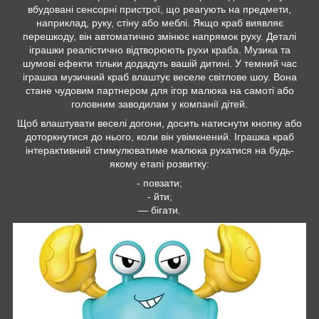
вбудовані сенсорні пристрої, що реагують на предмети,
наприклад, руку, стіну або меблі. Якщо краб виявляє
перешкоду, він автоматично змінює напрямок руху. Деталі
іграшки реалістично відтворюють рухи краба. Музика та
шумові ефекти тільки додадуть вашій дитині. У темний час
іграшка музичний краб влаштує веселе світлове шоу. Вона
стане чудовим партнером для ігор малюка на самоті або
головним заводилам у компанії дітей.
Щоб влаштувати веселі догони, досить натиснути кнопку або
доторкнутися до нього, коли він увімкнений. Іграшка краб
інтерактивний стимулюватиме малюка рухатися на будь-
якому етапі розвитку:
- повзати;
- йти;
— бігати.