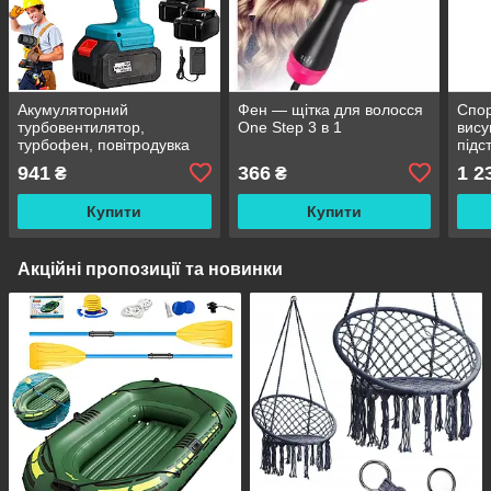
Акумуляторний
Фен — щітка для волосся
Спор
турбовентилятор,
One Step 3 в 1
вису
турбофен, повітродувка
підс
9643 з двома батареями в
обер
941
366
1 2
₴
₴
кейсі / Вітродув
акумуляторний
Купити
Купити
Акційні пропозиції та новинки