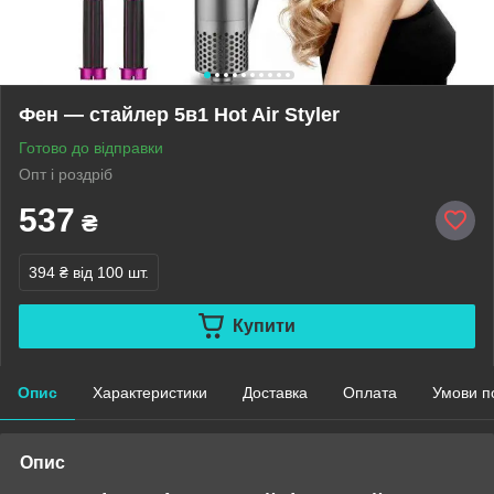
Фен — стайлер 5в1 Hot Air Styler
Готово до відправки
Опт і роздріб
537
₴
394 ₴
від 100 шт.
Купити
Опис
Характеристики
Доставка
Оплата
Умови п
Опис