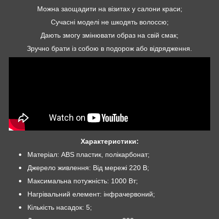
Можна заощадити на візитах у салони краси;
Сучасні моделі не шкодять волоссю;
Дають змогу змінювати образ на свій смак;
Зручно брати із собою в подорож або відрядження.
Характеристики:
Матеріал: ABS пластик, полікарбонат;
Джерело живлення: Від мережі 220 В;
Максимальна потужність: 1000 Вт;
Нагрівальний елемент: інфрачервоний;
Кількість насадок: 5;