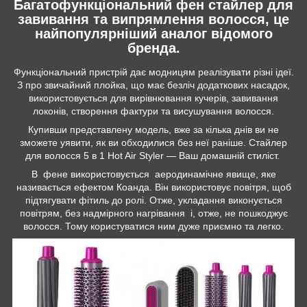
Багатофункціональний фен стайлер для
завивання та випрямлення волосся, це
найпопулярніший аналог відомого
бренда.
Функціональний пристрій дає модницям реалізувати різні ідеї.
З про звичайний плойка, що має безліч додаткових насадок,
використовується для вирівнювання кучерів, завивання
локонів, створення фактури та висушування волосся.
Купивши представлену модель, вже за кілька днів ви не
зможете уявити, як ви обходилися без неї раніше. Стайлер
для волосся 5 в 1 Hot Air Styler — Ваш домашній стиліст.
В фене використовується аеродинамічне явище, яке
називається ефектом Коанда. Він використовує повітря, щоб
підтягувати фітиль до ролі. Отже, укладання виконується
повітрям, без надмірного нагрівання і, отже, не пошкоджує
волосся. Тому користуватися ним дуже приємно та легко.