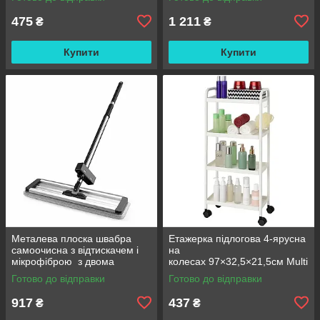
Польовий душ сумка
475
1 211
₴
₴
Купити
Купити
Металева плоска швабра
Етажерка підлогова 4-ярусна
самоочисна з відтискачем і
на
мікрофіброю з двома
колесах 97×32,5×21,5см Multi
змінними насадками M06
fucntion Rack JC606
Готово до відправки
Готово до відправки
42см
/ Підлогова вузька стелаж-
етажерка
917
437
₴
₴