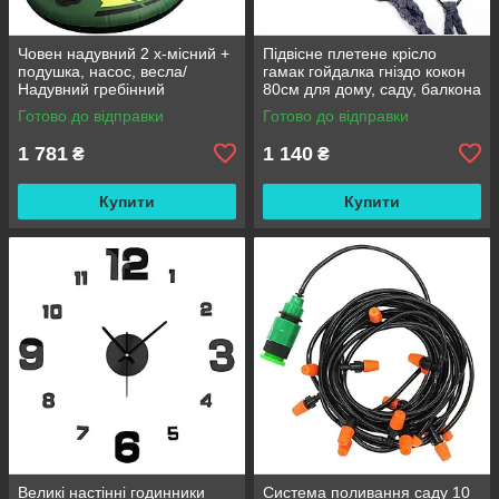
Човен надувний 2 х-місний +
Підвісне плетене крісло
подушка, насос, весла/
гамак гойдалка гніздо кокон
Надувний гребінний
80см для дому, саду, балкона
двомісний гумовий човен
та тераси
Готово до відправки
Готово до відправки
180/98см
1 781
1 140
₴
₴
Купити
Купити
Великі настінні годинники
Система поливання саду 10