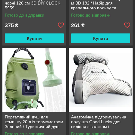
чорні 120 см 3D DIY CLOCK
м BD 182 / Набір для
5959
крапельного поливу та
охолодження / Комплект для
Готово до відправки
Готово до відправки
поливання
375
261
₴
₴
Купити
Купити
Портативний душ для
Анатомічна підтримувальна
кемпінгу 20 л із термометром
подушка Good Lucky для
Зелений / Туристичний душ
сидіння з валиком і
переносний з лійкою /
підлокітниками
Готово до відправки
Готово до відправки