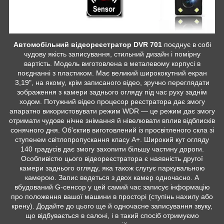
Автомобільний відеореєстратор DVR 701
поєднує в собі
чудову якість записування, стильний дизайн і помірну
вартість. Модель виготовлена в металевому корпусі в
поєднанні з пластиком. Має великий ширококутний екран
3,19", на якому, крім записаного відео, зручно переглядати
зображення з камери заднього огляду під час руху заднім
ходом. Потужний відео процесор реєстратора дає змогу
апаратно використовувати режим WDR — це режим дає змогу
отримати чудове нічне знімання й нівелювати вплив відблисків
сонячного дня. Об'єктив виготовлений із просвітленого скла зі
ступенем світлопропускання класу А+. Широкий кут огляду
140 градусів дає змогу захопити більшу частину дороги.
Особливістю цього відеореєстратора є наявність другої
камери заднього огляду, яка також слугує паркувальною
камерою. Запис ведеться з двох камер одночасно. А
вбудований G-сенсор у цей самий час записує інформацію
про положення вашої машини в просторі (ступінь нахилу або
крену). Додайте до цього ще й одночасне записування звуку,
що відбувається в салоні, і в такий спосіб отримуємо