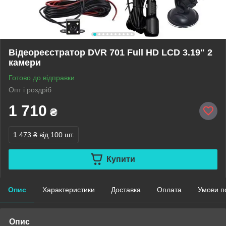
Відеореєстратор DVR 701 Full HD LCD 3.19" 2
камери
Готово до відправки
Опт і роздріб
1 710
₴
1 473 ₴
від 100 шт.
Купити
Опис
Характеристики
Доставка
Оплата
Умови п
Опис