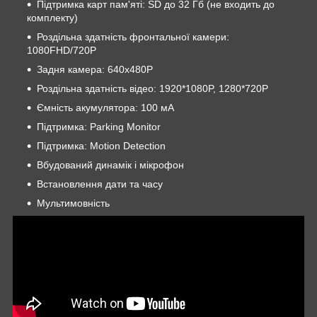
Підтримка карт пам'яті: SD до 32 Гб (не входить до
комплекту)
Роздільна здатність фронтальної камери:
1080FHD/720P
Задня камера: 640х480P
Роздільна здатність відео: 1920*1080P, 1280*720P
Ємність акумулятора: 100 мА
Підтримка: Parking Monitor
Підтримка: Motion Detection
Вбудований динамік і мікрофон
Встановлення дати та часу
Мультимовність