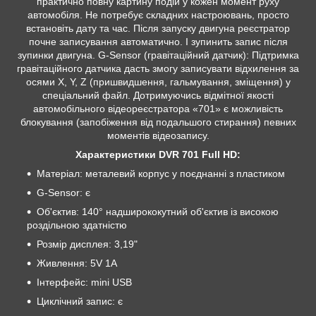
практично повну картину подій у кожен момент руху
автомобіля. Не потребує складних настроювань, просто
встановіть дату та час. Після запуску двигуна реєстратор
почне записування автоматично. І зупинить запис після
зупинки двигуна. G-Sensor (гравітаційний датчик): Підтримка
гравітаційного датчика дасть змогу записувати відхилення за
осями X, Y, Z (пришвидшення, гальмування, зміщення) у
спеціальний файл. Дотримуючись відмітної якості
автомобільного відеореєстратора «701» є можливість
блокування (запобіження від подальшого стирання) певних
моментів відеозапису.
Характеристики DVR 701 Full HD:
Матеріал: металевий корпус у поєднанні з пластиком
G-Sensor: є
Об'єктив: 140° надширококутний об'єктив із високою
роздільною здатністю
Розмір дисплея: 3,19"
Живлення: 5V 1A
Інтерфейс: mini USB
Циклічний запис: є