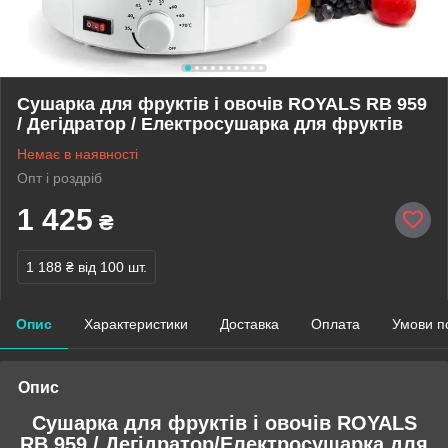
Сушарка для фруктів і овочів ROYALS RB 959
/ Дегідратор / Електросушарка для фруктів
Немає в наявності
Опт і роздріб
1 425
₴
1 188 ₴
від 100 шт.
Опис
Характеристики
Доставка
Оплата
Умови п
Опис
Сушарка для фруктів і овочів ROYALS
RB 959 / Дегідратор/Електросушарка для