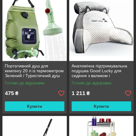
Портативний душ для
Анатомічна підтримувальна
кемпінгу 20 л із термометром
подушка Good Lucky для
Зелений / Туристичний душ
сидіння з валиком і
переносний з лійкою /
підлокітниками
Готово до відправки
Готово до відправки
Польовий душ сумка
475
1 211
₴
₴
Купити
Купити