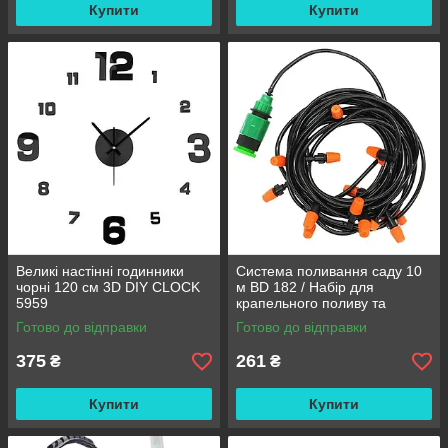
Купити
Купити
Великі настінні годинники
Система поливання саду 10
чорні 120 см 3D DIY CLOCK
м BD 182 / Набір для
5959
крапельного поливу та
охолодження / Комплект для
Готово до відправки
Готово до відправки
поливання
375
261
₴
₴
Купити
Купити