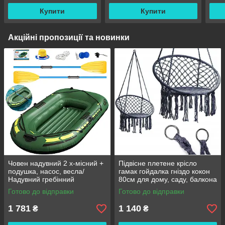
Купити
Купити
Акційні пропозиції та новинки
Човен надувний 2 х-місний +
Підвісне плетене крісло
подушка, насос, весла/
гамак гойдалка гніздо кокон
Надувний гребінний
80см для дому, саду, балкона
двомісний гумовий човен
та тераси
Готово до відправки
Готово до відправки
180/98см
1 781
1 140
₴
₴