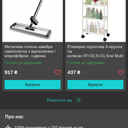
Металева плоска швабра
Етажерка підлогова 4-ярусна
самоочисна з відтискачем і
на
мікрофіброю з двома
колесах 97×32,5×21,5см Multi
змінними насадками M06
fucntion Rack JC606
Готово до відправки
Готово до відправки
42см
/ Підлогова вузька стелаж-
етажерка
917
437
₴
₴
Купити
Купити
Показати ще
Про нас
100% позитивних з 192 відгуків за рік