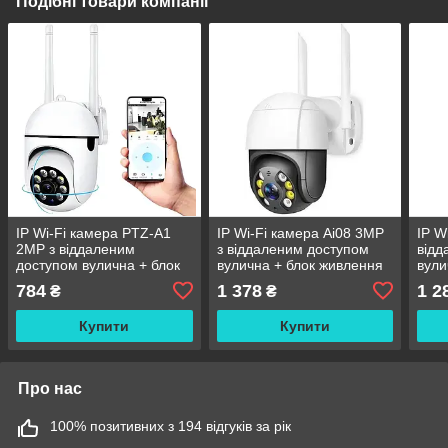
Подібні товари компанії
IP Wi-Fi камера PTZ-A1
IP Wi-Fi камера Ai08 3MP
IP W
2MP з віддаленим
з віддаленим доступом
відд
доступом вулична + блок
вулична + блок живлення
вули
живлення (v380pro)
(iCS
784
1 378
1 2
₴
₴
Купити
Купити
Про нас
100% позитивних з 194 відгуків за рік