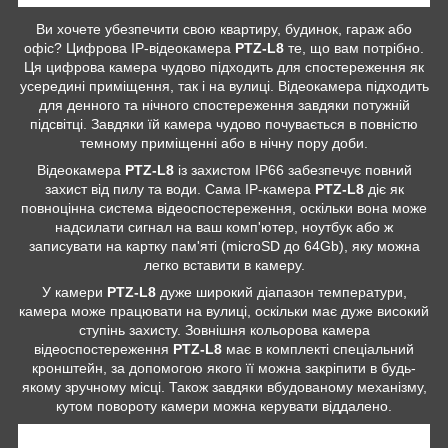
Ви хочете убезпечити свою квартиру, будинок, гараж або
офіс? Цифрова IP-відеокамера
PTZ-L8
те, що вам потрібно.
Ця цифрова камера чудово підходить для спостереження як
усередині приміщення, так і на вулиці. Відеокамера підходить
для денного та нічного спостереження завдяки потужній
підсвітці. Завдяки їй камера чудово почувається в повністю
темному приміщенні або в нічну пору доби.
Відеокамера
PTZ-L8
із захистом IP66 забезпечує повний
захист від пилу та води. Сама IP-камера
PTZ-L8
діє як
повноцінна система відеоспостереження, оскільки вона може
надсилати сигнал на ваш комп'ютер, ноутбук або ж
записувати на картку пам'яті (microSD до 64Gb), яку можна
легко вставити в камеру.
У камери
PTZ-L8
дуже широкий діапазон температури,
камера може працювати на вулиці, оскільки має дуже високий
ступінь захисту. Зовнішня кольорова камера
відеоспостереження
PTZ-L8
має в комплекті спеціальний
кронштейн, за допомогою якого її можна закріпити в будь-
якому зручному місці. Також завдяки вбудованому механізму,
кутом повороту камери можна керувати віддалено.