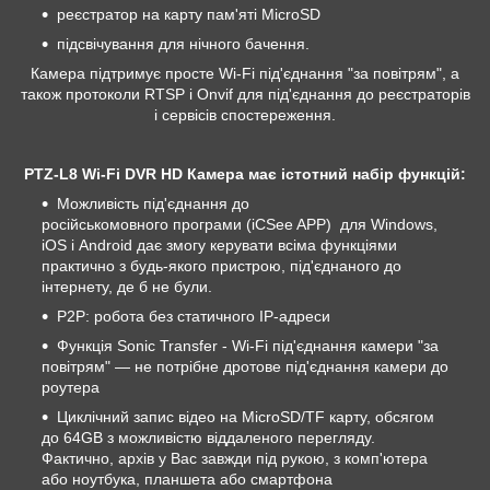
реєстратор на карту пам'яті MicroSD
підсвічування для нічного бачення.
Камера підтримує просте Wi-Fi під'єднання "за повітрям", а
також протоколи RTSP і Onvif для під'єднання до реєстраторів
і сервісів спостереження.
PTZ-L8 Wi-Fi DVR HD Камера має істотний набір функцій:
Можливість під'єднання до
російськомовного програми (iCSee APP) для Windows,
iOS і Android дає змогу керувати всіма функціями
практично з будь-якого пристрою, під'єднаного до
інтернету, де б не були.
P2P: робота без статичного IP-адреси
Функція Sonic Transfer - Wi-Fi під'єднання камери "за
повітрям" — не потрібне дротове під'єднання камери до
роутера
Циклічний запис відео на MicroSD/TF карту, обсягом
до 64GB з можливістю віддаленого перегляду.
Фактично, архів у Вас завжди під рукою, з комп'ютера
або ноутбука, планшета або смартфона