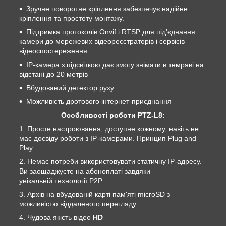
Зручне поворотне кріплення забезпечує надійне
кріплення та простоту монтажу.
Підтримка протоколів Onvif і RTSP для під'єднання
камери до мережевих відеореєстраторів і сервісів
відеоспостереження.
IP-камера з підсвіткою дає змогу знімати в темряві на
відстані до 20 метрів
Вбудований детектор руху
Можливість дротового інтернет-приєднання
Особливості роботи PTZ-L8:
Просте настроювання, доступне кожному, навіть не
має досвіду роботи з IP-камерами. Принцип Plug and
Play.
Немає потреби використовувати статичну IP-адресу.
Ви заощаджуєте на абоноплаті завдяки
унікальній технології P2P.
Архів на вбудованій карті пам'яті microSD з
можливістю віддаленого перегляду.
Чудова якість відео
HD