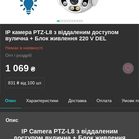
IP камера PTZ-L8 з віддаленим доступом
вулична + Блок живлення 220 V DEL
Немає в наявності
Опт і роздріб
1 069
₴
831 ₴
від 100 шт.
Опис
Характеристики
Доставка
Оплата
Умови п
Опис
IP Camera PTZ-L8 з віддаленим
доступом вулична + Блок живлення