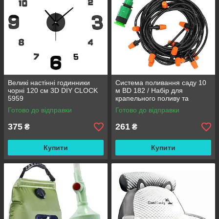
Великі настінні годинники
Система поливання саду 10
чорні 120 см 3D DIY CLOCK
м BD 182 / Набір для
5959
крапельного поливу та
охолодження / Комплект для
Готово до відправки
Готово до відправки
поливання
375
261
₴
₴
Купити
Купити