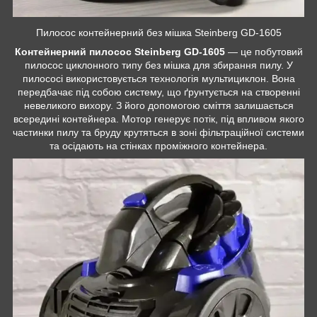
Пилосос контейнерний без мішка Steinberg GD-1605
Контейнерний пилосос Steinberg GD-1605
— це побутовий
пилосос циклонного типу без мішка для збирання пилу. У
пилососі використовується технологія мультициклон. Вона
передбачає під собою систему, що ґрунтується на створенні
невеликого вихору. З його допомогою сміття залишається
всередині контейнера. Мотор генерує потік, під впливом якого
частинки пилу та бруду крутяться в зоні фільтраційної системи
та осідають на стінках проміжного контейнера.