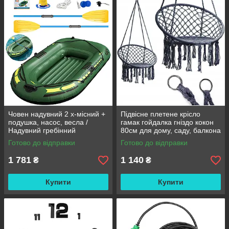
Човен надувний 2 х-місний +
Підвісне плетене крісло
подушка, насос, весла /
гамак гойдалка гніздо кокон
Надувний гребінний
80см для дому, саду, балкона
двомісний гумовий човен
та тераси
Готово до відправки
Готово до відправки
180/98см
1 781
1 140
₴
₴
Купити
Купити