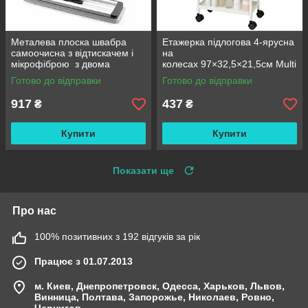
Металева плоска швабра
Етажерка підлогова 4-ярусна
самоочисна з відтискачем і
на
мікрофіброю з двома
колесах 97×32,5×21,5см Multi
змінними насадками M06
fucntion Rack JC606
Готово до відправки
Готово до відправки
42см
/ Підлогова вузька стелаж-
етажерка
917
437
₴
₴
Купити
Купити
Показати ще
Про нас
100% позитивних з 192 відгуків за рік
Працює з 01.07.2013
м. Киев, Днепропетровск, Одесса, Харьков, Львов,
Винница, Полтава, Запорожье, Николаев, Ровно,