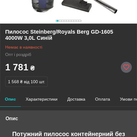
Пилосос Steinberg/Royals Berg GD-1605
4000W 3,0L Синій
Немає в наявності
Опт і роздріб
1 781
₴
1 568 ₴
від 100 шт.
Опис
Характеристики
Доставка
Оплата
Умови п
Опис
Потужний пилосос контейнерний без