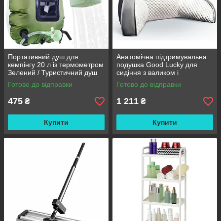
Портативний душ для
Анатомічна підтримувальна
кемпінгу 20 л із термометром
подушка Good Lucky для
Зелений / Туристичний душ
сидіння з валиком і
переносний з лійкою /
підлокітниками
Готово до відправки
Готово до відправки
Польовий душ сумка
475
1 211
₴
₴
Купити
Купити