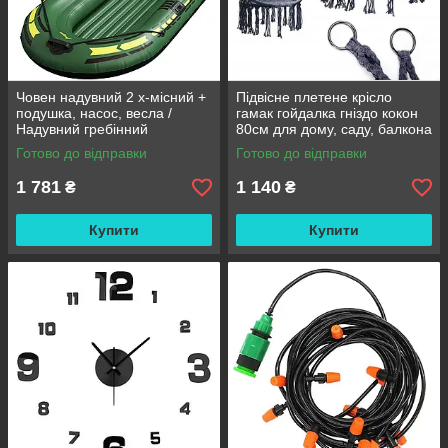
Човен надувний 2 х-місний +
Підвісне плетене крісло
подушка, насос, весла /
гамак гойдалка гніздо кокон
Надувний гребінний
80см для дому, саду, балкона
двомісний гумовий човен
та тераси
Готово до відправки
Готово до відправки
180/98см
1 781
1 140
₴
₴
Купити
Купити