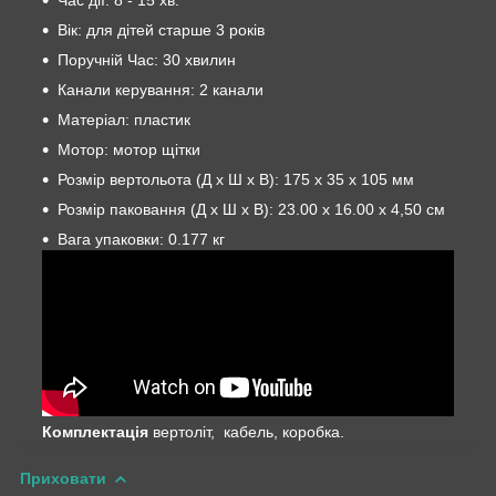
Вік: для дітей старше 3 років
Поручній Час: 30 хвилин
Канали керування: 2 канали
Матеріал: пластик
Мотор: мотор щітки
Розмір вертольота (Д х Ш х В): 175 х 35 х 105 мм
Розмір паковання (Д х Ш х В): 23.00 х 16.00 х 4,50 см
Вага упаковки: 0.177 кг
Комплектація
вертоліт, кабель, коробка.
Приховати