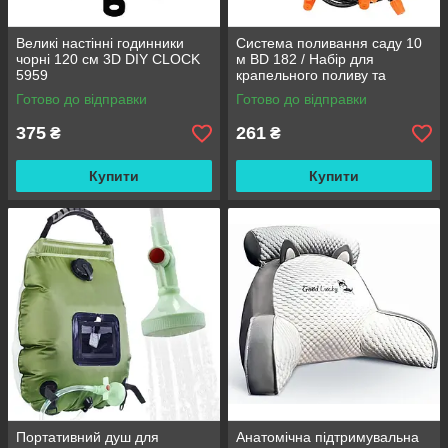
Великі настінні годинники
Система поливання саду 10
чорні 120 см 3D DIY CLOCK
м BD 182 / Набір для
5959
крапельного поливу та
охолодження / Комплект для
Готово до відправки
Готово до відправки
поливання
375
261
₴
₴
Купити
Купити
Портативний душ для
Анатомічна підтримувальна