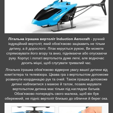
Літальна іграшка вертоліт Induction Aerocraft
- ручний
індукційний вертоліт, який обов'язково зацікавить не тільки
дитину, а й дорослого. Літак керується рукою, Ви можете
спрямовувати його вгору та вниз, піднімаючи або опускаючи
руку. Корпус і лопаті вертольота дуже легкі, але водночас
досить міцні, щоб слугувати тривалий час.
Літальна іграшка обов'язково відверне увагу вашої дитини від
комп'ютера та телевізора. Цікава гра з вертольотом допоможе
розвинути координацію рук та очей. Також іграшка допоможе
дитині наблизитися з мамою й татом, позаяк керувати
вертольотом дитина має тільки під наглядом батьків.
Обов'язково попередіть свого малюка, щоб він був
обережний, не підніс вертоліт близько до обличчя й берег ока.