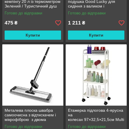
кемпінгу 20 л із термометром
подушка Good Lucky для
Зелений / Туристичний душ
сидіння з валиком і
переносний з лійкою /
підлокітниками
Готово до відправки
Готово до відправки
Польовий душ сумка
475
1 211
₴
₴
Купити
Купити
Металева плоска швабра
Етажерка підлогова 4-ярусна
самоочисна з відтискачем і
на
мікрофіброю з двома
колесах 97×32,5×21,5см Multi
змінними насадками M06
fucntion Rack JC606
Готово до відправки
Готово до відправки
42см
/ Підлогова вузька стелаж-