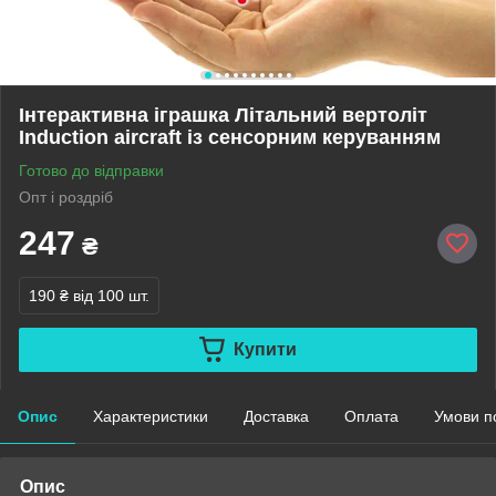
Інтерактивна іграшка Літальний вертоліт
Induction aircraft із сенсорним керуванням
Готово до відправки
Опт і роздріб
247
₴
190 ₴
від 100 шт.
Купити
Опис
Характеристики
Доставка
Оплата
Умови п
Опис