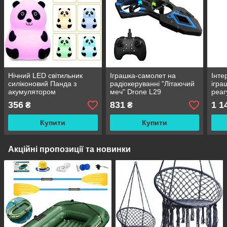
Нічний LED світильник
Іграшка-самолет на
Інте
силіконовий Панда з
радіокеруванні "Літаючий
ігра
акумулятором
меч" Drone L29
реаг
356
831
1 1
₴
₴
Купити
Купити
Акційні пропозиції та новинки