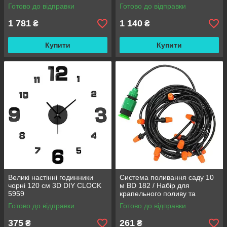
двомісний гумовий човен
та тераси
Готово до відправки
Готово до відправки
180/98см
1 781
1 140
₴
₴
Купити
Купити
Великі настінні годинники
Система поливання саду 10
чорні 120 см 3D DIY CLOCK
м BD 182 / Набір для
5959
крапельного поливу та
охолодження / Комплект для
Готово до відправки
Готово до відправки
поливання
375
261
₴
₴