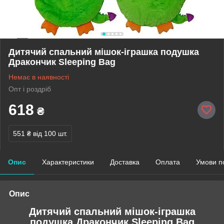
Дитячий спальний мішок-іграшка подушка
Дракончик Sleeping Bag
Немає в наявності
Опт і роздріб
618
₴
551 ₴
від 100 шт.
Опис
Характеристики
Доставка
Оплата
Умови п
Опис
Дитячий спальний мішок-іграшка
подушка Дракончик Sleeping Bag