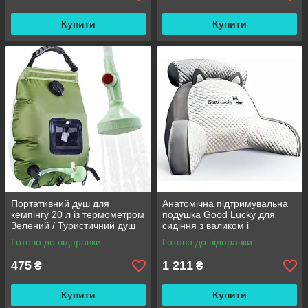
Купити
Купити
Портативний душ для
Анатомічна підтримувальна
кемпінгу 20 л із термометром
подушка Good Lucky для
Зелений / Туристичний душ
сидіння з валиком і
переносний з лійкою /
підлокітниками
Готово до відправки
Готово до відправки
Польовий душ сумка
475
1 211
₴
₴
Купити
Купити