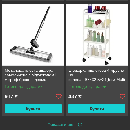
Металева плоска швабра
Етажерка підлогова 4-ярусна
самоочисна з відтискачем і
на
мікрофіброю з двома
колесах 97×32,5×21,5см Multi
змінними насадками M06
fucntion Rack JC606
Готово до відправки
Готово до відправки
42см
/ Підлогова вузька стелаж-
етажерка
917
437
₴
₴
Купити
Купити
Показати ще