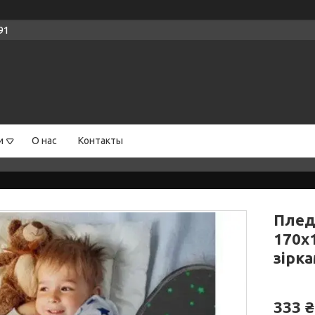
91
и
О нас
Контакты
Плед 
170х
зірк
333 ₴