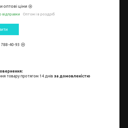
и оптові ціни
о відправки
Оптом і в роздріб
пити
) 788-40-93
ня товару протягом 14 днів
за домовленістю