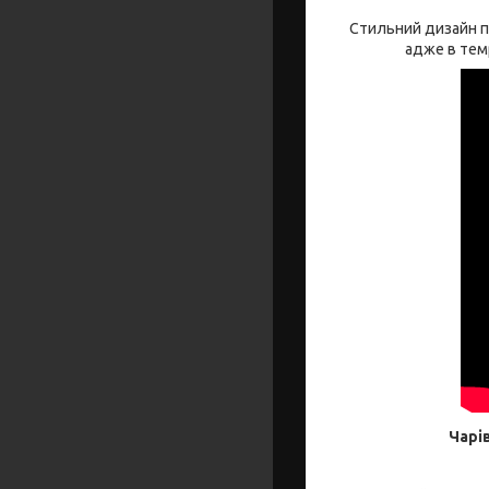
Стильний дизайн пі
адже в тем
Чарі