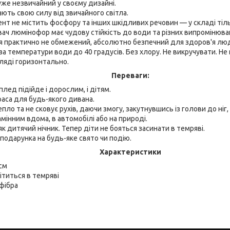
же незвичайний у своєму дизайні.
ть свою силу від звичайного світла.
нт не містить фосфору та інших шкідливих речовин — у складі тіл
ач люмінофор має чудову стійкість до води та різних випромінюва
 практично не обмежений, абсолютно безпечний для здоров'я люде
за температури води до 40 градусів. Без хлору. Не викручувати. Н
ляді горизонтально.
Переваги:
плед підійде і дорослим, і дітям.
аса для будь-якого дивана.
епло та не сковує рухів, даючи змогу, закутнувшись із голови до ніг
мінним вдома, в автомобілі або на природі.
як дитячий нічник. Тепер діти не бояться засинати в темряві.
 подарунка на будь-яке свято чи подію.
Характеристики
см
титься в темряві
фібра