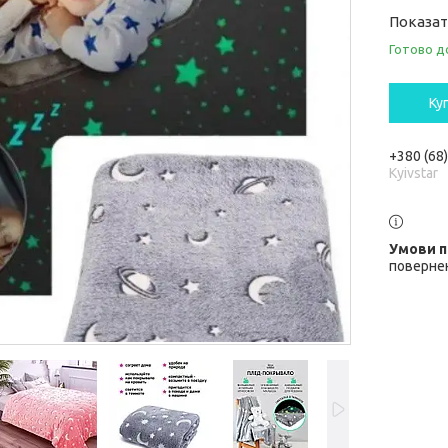
Показат
Готово д
Ку
+380 (68
Kyivstar
повернен