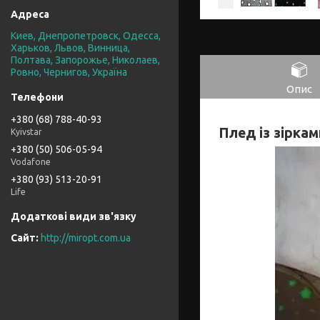
Киев, Днепропетровск, Одесса,
Харьков, Львов, Винница,
Полтава, Запорожье, Николаев,
Ровно, Чернигов, Україна
Опис
+380 (68) 788-40-93
Плед із зіркам
Kyivstar
+380 (50) 506-05-94
Vodafone
+380 (93) 513-20-91
Life
http://miropt.com.ua