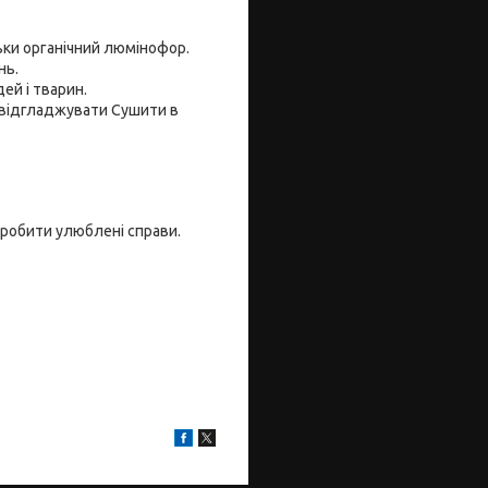
ьки органічний люмінофор.
нь.
й і тварин.
е відгладжувати Сушити в
, робити улюблені справи.