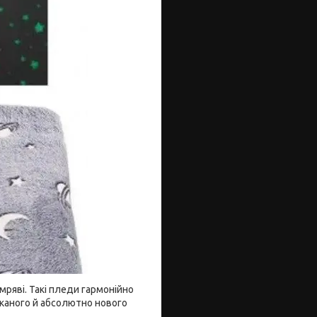
емряві. Такі пледи гармонійно
уканого й абсолютно нового