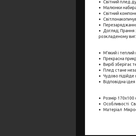
Світний плед ду
Малюнки набираю
Світний компоне
Світлонакопичув
Перезаряджання
Догляд; Прання 
розкладеному виг
М'який і теплий 
Прекрасна прикр
Виріб зберігає т
Плед стане неза
Чудово підійде 
Відповідна ідея
Розмір 170х100 
Особливості Сві
Матеріал Мікро