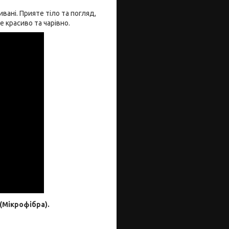
вані. Прияте тіло та погляд,
 красиво та чарівно.
(Мікрофібра).