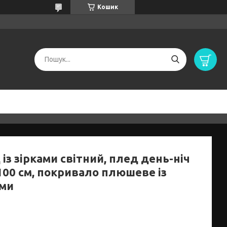
Кошик
із зірками світний, плед день-ніч
100 см, покривало плюшеве із
ами