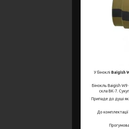
У біноклі
Baigish 
Бінокль Baigish W9 
скла ВК-7. Суку
Припаде до душі як 
До комплектації 
Прогумовани