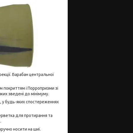
екції. Барабан центральної
м покриттям і Порропризми зі
яких зведені до мінімуму.
і, у будь-яких спостереженнях
серветка для протирання та
.
зручно носити на шиї.