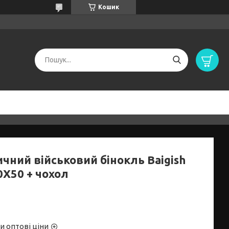
Кошик
чний військовий бінокль Baigish
0X50 + чохол
и оптові ціни