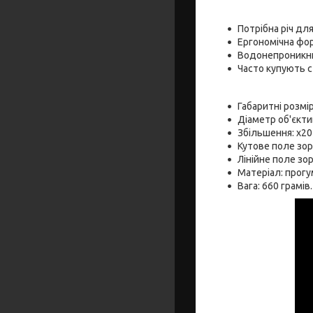
Потрібна річ дл
Ергономічна фо
Водонепроникни
Часто купують 
Габаритні розмі
Діаметр об'єктив
Збільшення: x20
Кутове поле зору
Лінійне поле зор
Матеріал: прогу
Вага: 660 грамів.