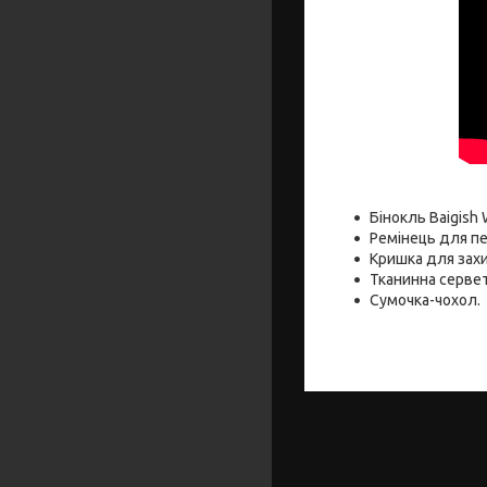
Бінокль Baigish 
Ремінець для п
Кришка для захис
Тканинна сервет
Сумочка-чохол.