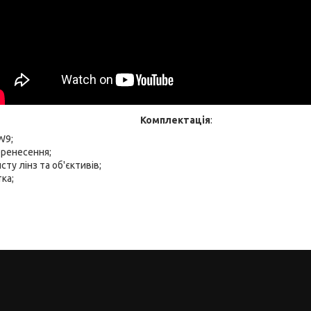
Комплектація
:
W9;
еренесення;
ту лінз та об'єктивів;
ка;