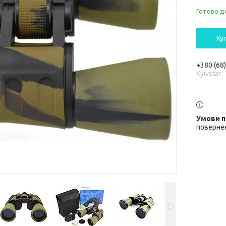
Готово д
Ку
+380 (68
Kyivstar
повернен