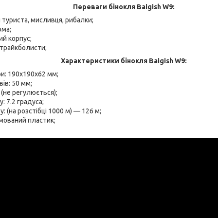
Переваги бінокля
Baigish W9:
я туриста, мисливця, рибалки;
рма;
й корпус;
страйкболисти;
Характеристики бінокля
Baigish W9:
ри: 190х190х62 мм;
ів: 50 мм;
 (не регулюється);
: 7.2 градуса;
у: (на розстібці 1000 м) — 126 м;
мований пластик;