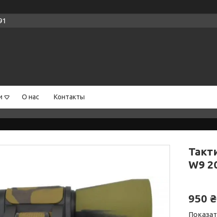
91
и
О нас
Контакты
Такти
W9 2
950 ₴
Показат