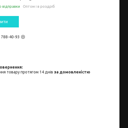
о відправки
Оптом і в роздріб
пити
) 788-40-93
ня товару протягом 14 днів
за домовленістю