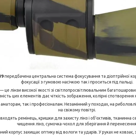
W9
передбачена центральна система фокусування та діоптрійної кор
фокусації з гумовою насічкою так і проситься під пальці.
— це лінзи високої якості зі світлопросвітлювальним багатошарови
пність цих елементів дає чіткість зображення, колірні спотворення 
аматорам, так і професіоналам. Незамінний у походах, на риболовл
на свіжому повітрі.
входять ремінець, кришки для захисту лінз і об'єктивів, тканинна 
чищення лінз, сумочка-чохол для зберігання й перенесення
й корпус захищає оптику від вологи та ударів. У руках не ковзає, 