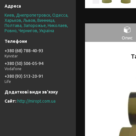
Киев, Днепропетровск, Одесса,
Харьков, Львов, Винница,
Полтава, Запорожье, Николаев,
Ровно, Чернигов, Україна
Опис
+380 (68) 788-40-93
Т
Kyivstar
+380 (50) 506-05-94
Vodafone
+380 (93) 513-20-91
Life
http://miropt.com.ua