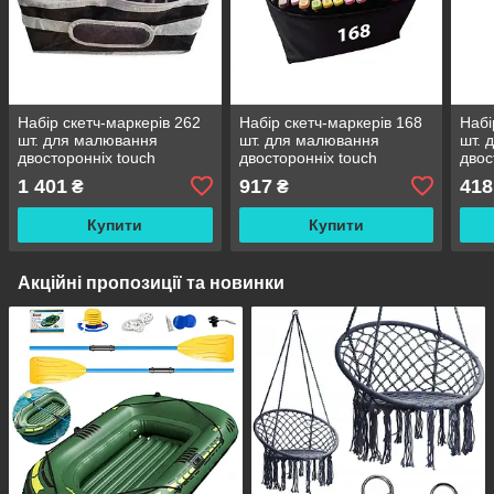
Набір скетч-маркерів 262
Набір скетч-маркерів 168
Набі
шт. для малювання
шт. для малювання
шт. 
двосторонніх touch
двосторонніх touch
двос
1 401
917
418
₴
₴
Купити
Купити
Акційні пропозиції та новинки