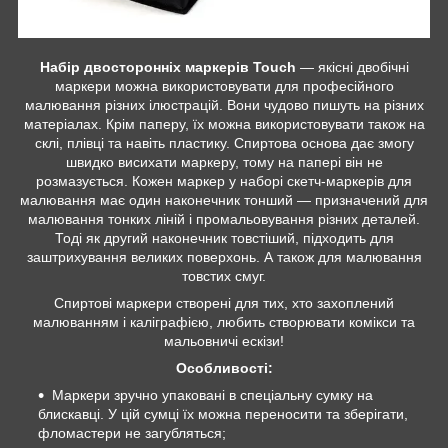
Набір двосторонніх маркерів Touch
— якісні двобічні
маркери можна використовувати для професійного
малювання різних ілюстрацій. Вони чудово пишуть на різних
матеріалах. Крім паперу, їх можна використовувати також на
склі, плівці та навіть пластику. Спиртова основа дає змогу
швидко висихати маркеру, тому на папері він не
розмазується. Кожен маркер у наборі скетч-маркерів для
малювання має один наконечник тонший — призначений для
малювання тонких ліній і промальовування різних деталей.
Тоді як другий наконечник товстіший, підходить для
заштрихування великих поверхонь. А також для малювання
товстих смуг.
Спиртові маркери створені для тих, хто захоплений
малюванням і каліграфією, любить створювати комікси та
мальовничі ескізи!
Особливості:
Маркери зручно упаковані в спеціальну сумку на
блискавці. У цій сумці їх можна переносити та зберігати,
фломастери не загубляться;