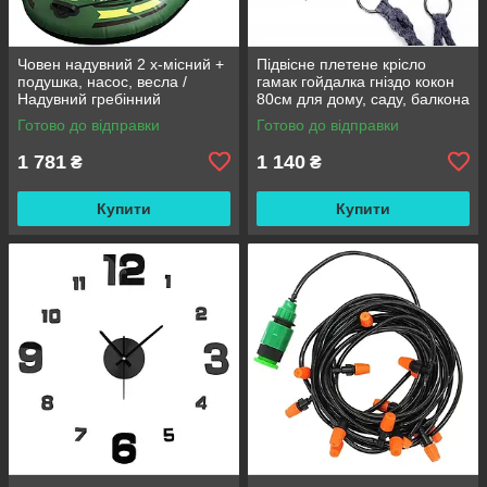
Човен надувний 2 х-місний +
Підвісне плетене крісло
подушка, насос, весла /
гамак гойдалка гніздо кокон
Надувний гребінний
80см для дому, саду, балкона
двомісний гумовий човен
та тераси
Готово до відправки
Готово до відправки
180/98см
1 781
1 140
₴
₴
Купити
Купити