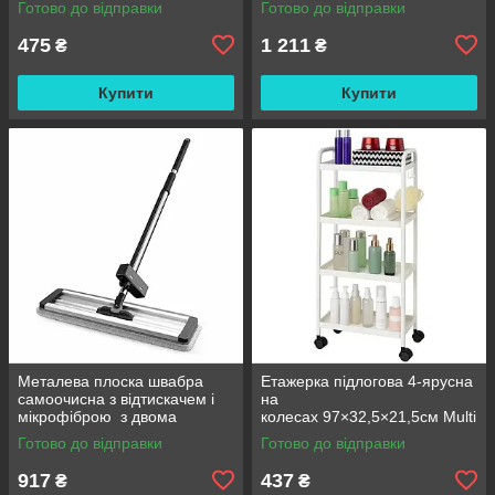
Готово до відправки
Готово до відправки
Польовий душ сумка
475
1 211
₴
₴
Купити
Купити
Металева плоска швабра
Етажерка підлогова 4-ярусна
самоочисна з відтискачем і
на
мікрофіброю з двома
колесах 97×32,5×21,5см Multi
змінними насадками M06
fucntion Rack JC606
Готово до відправки
Готово до відправки
42см
/ Підлогова вузька стелаж-
етажерка
917
437
₴
₴