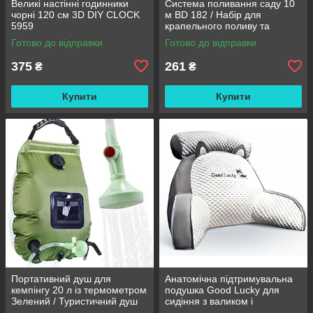
Великі настінні годинники
Система поливання саду 10
чорні 120 см 3D DIY CLOCK
м BD 182 / Набір для
5959
крапельного поливу та
охолодження / Комплект для
Готово до відправки
Готово до відправки
поливання
375
261
₴
₴
Купити
Купити
Портативний душ для
Анатомічна підтримувальна
кемпінгу 20 л із термометром
подушка Good Lucky для
Зелений / Туристичний душ
сидіння з валиком і
переносний з лійкою /
підлокітниками