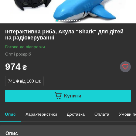
Інтерактивна риба, Акула "Shark" для дітей
на радіокеруванні
Готово до відправки
Опт і роздріб
974
₴
741 ₴
від 100 шт.
Купити
Опис
Характеристики
Доставка
Оплата
Умови п
Опис