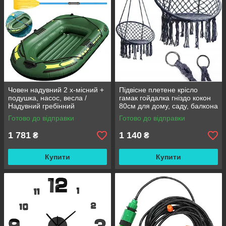
Човен надувний 2 х-місний +
Підвісне плетене крісло
подушка, насос, весла /
гамак гойдалка гніздо кокон
Надувний гребінний
80см для дому, саду, балкона
двомісний гумовий човен
та тераси
Готово до відправки
Готово до відправки
180/98см
1 781
1 140
₴
₴
Купити
Купити