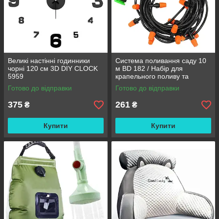
Великі настінні годинники
Система поливання саду 10
чорні 120 см 3D DIY CLOCK
м BD 182 / Набір для
5959
крапельного поливу та
охолодження / Комплект для
Готово до відправки
Готово до відправки
поливання
375
261
₴
₴
Купити
Купити