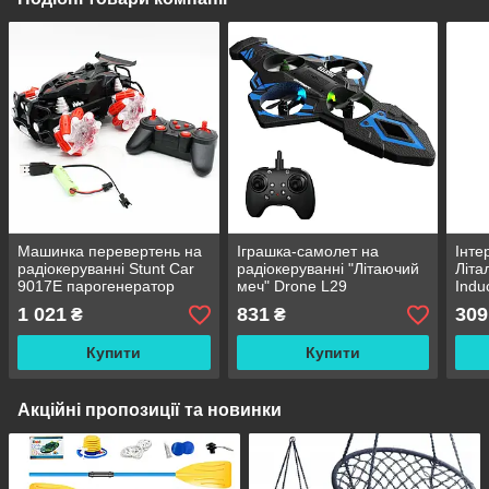
Машинка перевертень на
Іграшка-самолет на
Інте
радіокеруванні Stunt Car
радіокеруванні "Літаючий
Літа
9017E парогенератор
меч" Drone L29
Induc
сенс
1 021
831
309
₴
₴
пуль
Купити
Купити
Акційні пропозиції та новинки