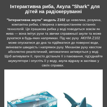
Інтерактивна риба, Акула "Shark" для
дітей на радіокеруванні
"Інтерактивна акула" модель Z102
це невелика, розумна,
компактна рибка, створена з використанням останніх
технологій. Ця іграшкова рибка у воді поводиться зовсім як
жива — вона імітує рухи та звички справжньої акули та може
рухатися в будь-яких напрямках. Під час руху АКУЛА Z102
може опускатися до дна та підійматися до поверхні води,
змінювати швидкість і напрямок руху. Механізм руху хвостом
абсолютно реалістичний, автоматично активується у воді.
Щоб активувати її, просто дістаньте її з паковання, під'єднайте
акумулятори і опустіть її у воду, акула відразу ж заспіває у
своїх справах.