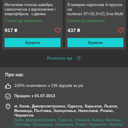
Металева плоска швабра
Етажерка підлогова 4-ярусна
самоочисна з відтискачем і
на
мікрофіброю з двома
колесах 97×32,5×21,5см Multi
змінними насадками M06
fucntion Rack JC606
Готово до відправки
Готово до відправки
42см
/ Підлогова вузька стелаж-
етажерка
917
437
₴
₴
Купити
Купити
Показати ще
Про нас
100% позитивних з 195 відгуків за рік
Працює з 01.07.2013
м. Киев, Днепропетровск, Одесса, Харьков, Львов,
Винница, Полтава, Запорожье, Николаев, Ровно,
Чернигов
Киев, Днепропетровск, Одесса, Харьков, Львов, Винница,
Полтава, Запорожье, Николаев, Ровно, Чернигов, Україна