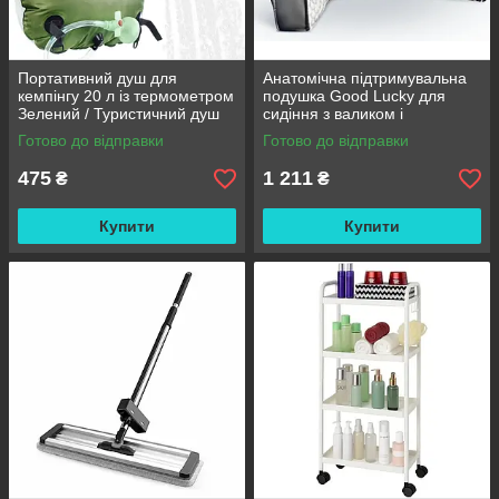
Портативний душ для
Анатомічна підтримувальна
кемпінгу 20 л із термометром
подушка Good Lucky для
Зелений / Туристичний душ
сидіння з валиком і
переносний з лійкою /
підлокітниками
Готово до відправки
Готово до відправки
Польовий душ сумка
475
1 211
₴
₴
Купити
Купити