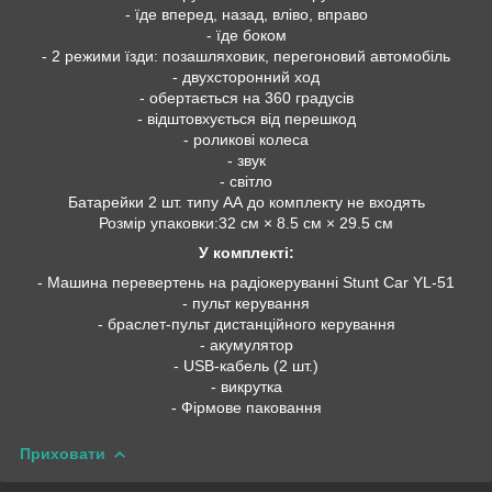
- їде вперед, назад, вліво, вправо
- їде боком
- 2 режими їзди: позашляховик, перегоновий автомобіль
- двухсторонний ход
- обертається на 360 градусів
- відштовхується від перешкод
- роликові колеса
- звук
- світло
Батарейки 2 шт. типу АА до комплекту не входять
Розмір упаковки:32 см × 8.5 см × 29.5 см
У комплекті:
- Машина перевертень на радіокеруванні Stunt Car YL-51
- пульт керування
- браслет-пульт дистанційного керування
- акумулятор
- USB-кабель (2 шт.)
- викрутка
- Фірмове паковання
Приховати