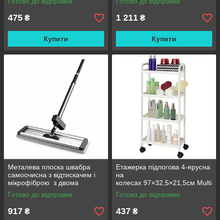
Готово до відправки
Готово до відправки
Польовий душ сумка
475
1 211
₴
₴
Купити
Купити
Металева плоска швабра
Етажерка підлогова 4-ярусна
самоочисна з відтискачем і
на
мікрофіброю з двома
колесах 97×32,5×21,5см Multi
змінними насадками M06
fucntion Rack JC606
Готово до відправки
Готово до відправки
42см
/ Підлогова вузька стелаж-
етажерка
917
437
₴
₴