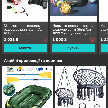
Машинка перевертень на
Машинка-перевертень на
Маши
радіокеруванні Stunt Car
радіокеруванні Stunt Car
раді
9017E парогенератор
1829-2 (керування рукою
паро
без пульта)
1 021
1 093
1 2
₴
₴
Купити
Купити
Акційні пропозиції та новинки