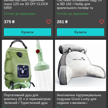
Великі настінні годинники
Система поливання саду 10
чорні 120 см 3D DIY CLOCK
м BD 182 / Набір для
5959
крапельного поливу та
охолодження / Комплект для
Готово до відправки
Готово до відправки
поливання
375
261
₴
₴
Купити
Купити
Портативний душ для
Анатомічна підтримувальна
кемпінгу 20 л із термометром
подушка Good Lucky для
Зелений / Туристичний душ
сидіння з валиком і
переносний з лійкою /
підлокітниками