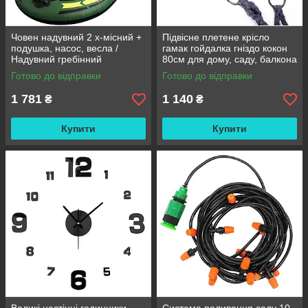
Човен надувний 2 х-місний +
Підвісне плетене крісло
подушка, насос, весла /
гамак гойдалка гніздо кокон
Надувний гребінний
80см для дому, саду, балкона
двомісний гумовий човен
та тераси
Готово до відправки
Готово до відправки
180/98см
1 781
1 140
₴
₴
Купити
Купити