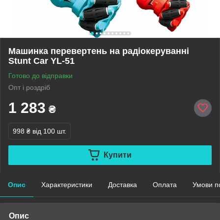
Машинка перевертень на радіокеруванні
Stunt Car YL-51
Готово до відправки
Опт і роздріб
1 283
₴
998 ₴
від 100 шт.
Купити
Опис
Характеристики
Доставка
Оплата
Умови п
Опис