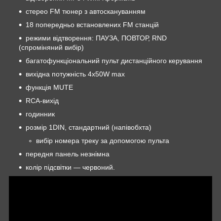
стерео FM тюнер з автоскануванням
18 попередньо встановлених FM станцій
режими відтворення: ПАУЗА, ПОВТОР, RND
(спроміняний вибір)
багатофункціональний пульт дистанційного керування
вихідна потужність 4х50W max
функція MUTE
RCA-вихід
годинник
розмір 1DIN, стандартний (напівобхта)
вибір номера треку за допомогою пульта
передня панель незнімна
колір підсвітки — червоний.