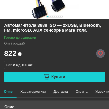
Автомагнітола 3888 ISO — 2xUSB, Bluetooth,
FM, microSD, AUX сенсорна магнітола
Готово до відправки
Опт і роздріб
822
₴
632 ₴
від 100 шт.
Купити
Опис
Характеристики
Доставка
Оплата
Умови п
Опис