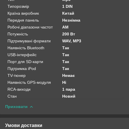
Типорозмір
1 DIN
Країна виробник
Китай
Передня панель
Незнімна
Робочі діапазони частот
AM
Потужність
200 Вт
Підтримувані формати
WAV, MP3
Наявність Bluetooth
Так
USB-інтерфейс
Так
Порт для SD-карти
Так
Підтримка iPod
Так
TV-тюнер
Немає
Наявність GPS-модуля
Ні
RCA-виходи
1 пара
Стан
Новий
Приховати
Умови доставки