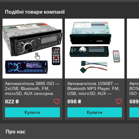
Подібні товари компанії
Автомагнітола 3885 ISO —
Автомагнітола 1096BT —
Авто
2xUSB, Bluetooth, FM,
Bluetooth MP3 Player, FM,
BOS
microSD, AUX сенсорна
USB, microSD, AUX —
ISO 
магнітола
З'ЄМНА панель
2xUS
822
898
689
₴
₴
micr
Купити
Купити
Про нас