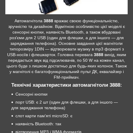
Автомагнітола
3888
вражає своєю функціональністю,
зручністю та дизайном. Відмітною особливістю цієї моделі є
сенсорні кнопки, наявність Bluetooth, а також вбудовані
роз'єми для 2 USB (один для флешки, а для іншого — для
заряджання телефона). Основне завдання цієї магнітоли
типорозміру 1DIN — відтворювати музику в mp3 форматі з
USB-носіїв і флешкарток. Головна перевага
3888
вихід, яким
передається звук від підсилювачів, по 50 W на кожен канал,
цього буде з лишком достатньо для будь-яких колонок. Також
у магнітолі є багатофункціональний пульт ДК, еквалайзер і
FM-приймач.
Технічні характеристики автомагнітоли 3888:
Сенсорні кнопки
порт USB: є 2 шт (один для флешки, а для іншого —
для заряджання телефона)
слот карти пам'яті microSD: є
наявність Bluetooth: так
відтворення МР3 і WMA форматів