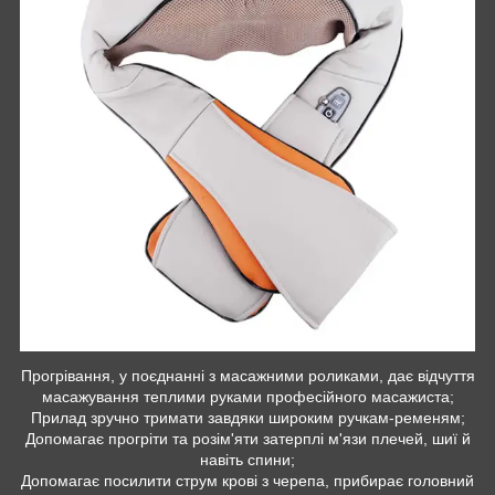
Прогрівання, у поєднанні з масажними роликами, дає відчуття
масажування теплими руками професійного масажиста;
Прилад зручно тримати завдяки широким ручкам-ременям;
Допомагає прогріти та розім'яти затерплі м'язи плечей, шиї й
навіть спини;
Допомагає посилити струм крові з черепа, прибирає головний