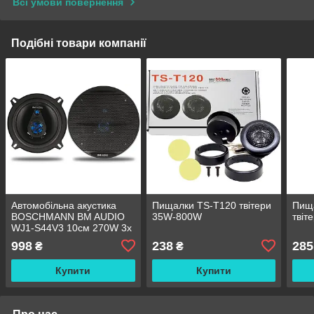
Всі умови повернення
Подібні товари компанії
Автомобільна акустика
Пищалки TS-T120 твітери
Пища
BOSCHMANN BM AUDIO
35W-800W
твіт
WJ1-S44V3 10см 270W 3х
полосна
998
238
285
₴
₴
Купити
Купити