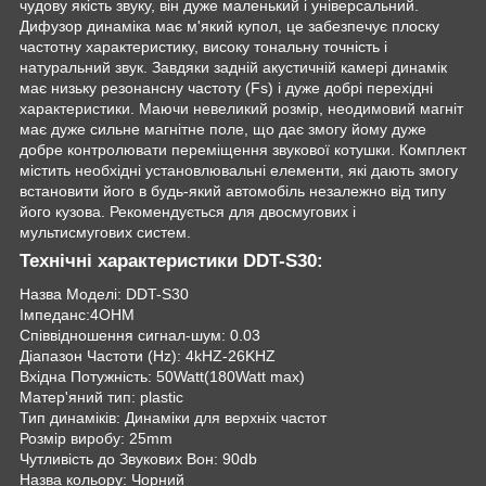
чудову якість звуку, він дуже маленький і універсальний.
Дифузор динаміка має м'який купол, це забезпечує плоску
частотну характеристику, високу тональну точність і
натуральний звук. Завдяки задній акустичній камері динамік
має низьку резонансну частоту (Fs) і дуже добрі перехідні
характеристики. Маючи невеликий розмір, неодимовий магніт
має дуже сильне магнітне поле, що дає змогу йому дуже
добре контролювати переміщення звукової котушки. Комплект
містить необхідні установлювальні елементи, які дають змогу
встановити його в будь-який автомобіль незалежно від типу
його кузова. Рекомендується для двосмугових і
мультисмугових систем.
Технічні характеристики DDT-S30:
Назва Моделі: DDT-S30
Імпеданс:4OHM
Співвідношення сигнал-шум: 0.03
Діапазон Частоти (Hz): 4kHZ-26KHZ
Вхідна Потужність: 50Watt(180Watt max)
Матер'яний тип: plastic
Тип динаміків: Динаміки для верхніх частот
Розмір виробу: 25mm
Чутливість до Звукових Вон: 90db
Назва кольору: Чорний