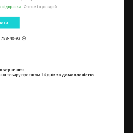
о відправки
Оптом і в роздріб
пити
) 788-40-93
ня товару протягом 14 днів
за домовленістю