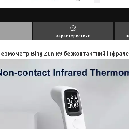
Характеристики
І
Термометр Bing Zun R9 безконтактний інфрач