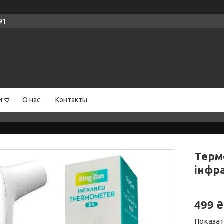
91
и
О нас
Контакты
Терм
інфр
499 ₴
Показат