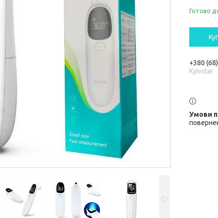
Готово д
Ку
+380 (68
Kyivstar
повернен