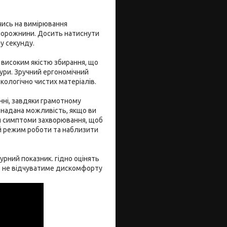
чись на вимірювання
 порожнини. Досить натиснути
у секунду.
високим якістю збирання, що
ури. Зручний ергономічний
ологічно чистих матеріалів.
нні, завдяки грамотному
надана можливість, якщо ви
ся симптоми захворювання, щоб
й режим роботи та наблизити
рний показник. гідно оцінять
я не відчуватиме дискомфорту