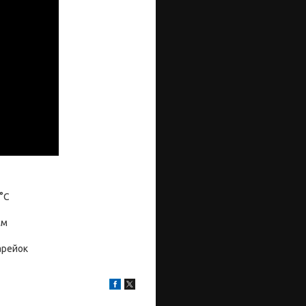
 °C
єм
арейок