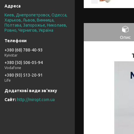
Киев, Днепропетровск, Одесса,
Харьков, Львов, Винница,
Полтава, Запорожье, Николаев,
Ровно, Чернигов, Україна
Опис
+380 (68) 788-40-93
Kyivstar
+380 (50) 506-05-94
Vodafone
+380 (93) 513-20-91
Life
http://miropt.com.ua