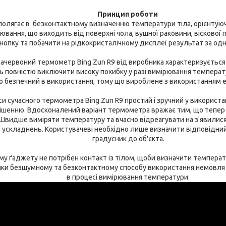
Принцип роботи
олягає в безконтактному визначенню температури тіла, орієнтую
вання, що виходить від поверхні чола, вушної раковини, віскової
нопку та побачити на рідкокристалічному дисплеї результат за одн
ачервоний термометр Bing Zun R9 від виробника характеризується 
 повністю виключити високу похибку у разі вимірювання температ
 безпечний в використання, тому що вироблене з використанням ек
и сучасного термометра Bing Zun R9 простий і зручний у використа
ішенню. Вдосконалений варіант термометра вражає тим, що тепер 
, Швидше виміряти температуру та вчасно відреагувати на з'явили
ь ускладнень. Користувачеві необхідно лише визначити відповідни
градусник до об'єкта.
у ґаджету не потрібен контакт із тілом, щоби визначити температу
яки безшумному та безконтактному способу використання немовл
в процесі вимірювання температури.