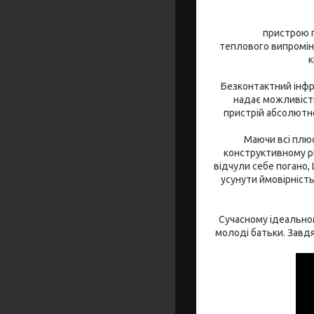
пристрою п
теплового випроміню
к
Безконтактний інфр
надає можливість
пристрій абсолютно
Маючи всі плюс
конструктивному р
відчули себе погано
усунути ймовірніст
Сучасному ідеальном
молоді батьки. Завд