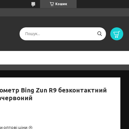
Кошик
ометр Bing Zun R9 безконтактний
ачервоний
и оптові ціни