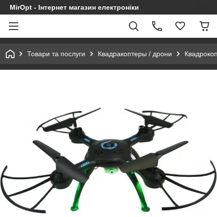
MirOpt - Інтернет магазин електроніки
Товари та послуги
Квадракоптеры / дрони
Квадрокоп