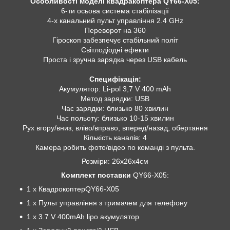
Особливості моделі квадракоптера QY66-X05:
6-ти осьова система стабілізації
4-х канальний пульт управління 2.4 GHz
Переворот на 360
Гіроскоп забезпечує стабільний політ
Світлодіодні ефекти
Проста і зручна зарядка через USB кабель
Специфікація:
Акумулятор: Li-pol 3,7 V 400 mAh
Метод зарядки: USB
Час зарядки: близько 80 хвилин
Час польоту: близько 10-15 хвилин
Рух вгору/вниз, вліво/вправо, вперед/назад, обертання
Кількість каналів: 4
Камера робить фото/відео по команді з пульта.
Розміри: 26х26х4см
Комплект поставки
QY66-X05:
1 x КвадрокоптерQY66-X05
1 x Пульт управління з тримачем для телефону
1 x 3.7 V 400mAh lipo акумулятор