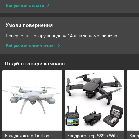
Всі умови оплати
Умови повернення
Повернення товару впродовж 14 днів за домовленістю
Всі умови повернення
Подібні товари компанії
Квадрокоптер 1million з
Квадрокоптер S89 з WiFi
Квад