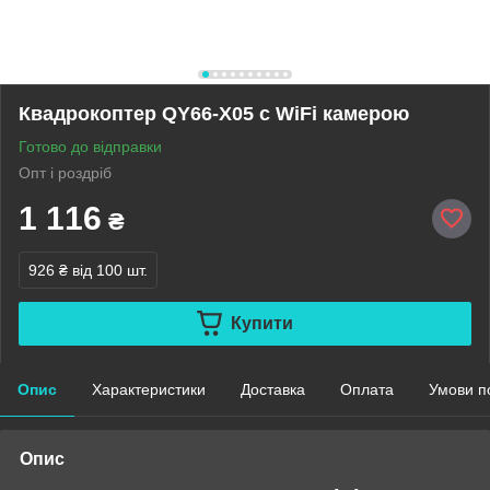
Квадрокоптер QY66-X05 c WiFi камерою
Готово до відправки
Опт і роздріб
1 116
₴
926 ₴
від 100 шт.
Купити
Опис
Характеристики
Доставка
Оплата
Умови п
Опис