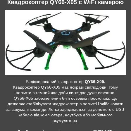
Квадрокоптер QY66-X05 c WiFi камерою
Радіокерований квадрокоптер
QY66-X05.
Квадрокоптер QY66-X05 має яскраві світлодіоди, тому
польоти в темний час доби виглядає дуже ефектно.
QY66-X05 забезпечений 6-ти осьовим гіроскопом, що
дозволяє стабілізувати квадрокоптер в польоті і здійснювати
всі задумані команди. Легко заряджається за допомогою USB-
кабелю від комп'ютера, ноутбука або мобільного
акумулятора.