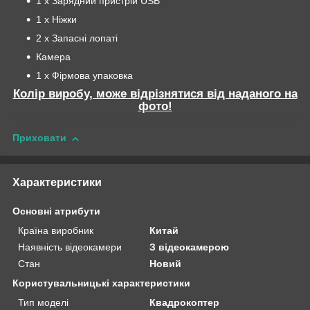
1 x Зарядний пристрій USB
1 x Ніжки
2 x Запасні лопаті
Камера
1 x Фірмова упаковка
Колір виробу, може відрізнятися від наданого на
фото!
Приховати
Характеристики
Основні атрибути
Країна виробник
Китай
Наявність відеокамери
З відеокамерою
Стан
Новий
Користувальницькі характеристики
Тип моделі
Квадрокоптер