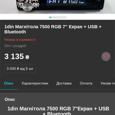
1din Магнітола 7500 RGB 7" Екран + USB +
Bluetooth
Немає в наявності
Опт і роздріб
3 135
₴
3 040 ₴
від 5 шт.
Опис
Характеристики
Доставка
Оплата
Умови п
Опис
1din Магнітола 7500 RGB 7"Екран + USB
+ Bluetooth