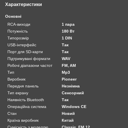
Характеристики
Основні
RCA-виходи
1 пара
Потужність
180 Вт
Типорозмір
1 DIN
USB-інтерфейс
Так
Порт для SD-карти
Так
Підтримувані формати
WAV
Робочі діапазони частот
FM, AM
Тип
Mp3
Виробник
Pioneer
Передня панель
Незнімна
Тип екрану
Сенсорний
Наявність Bluetooth
Так
Операційна система
Windows CE
Стан
Новий
Країна виробник
Китай
Сумісність з моделлю
Classic, FM 12