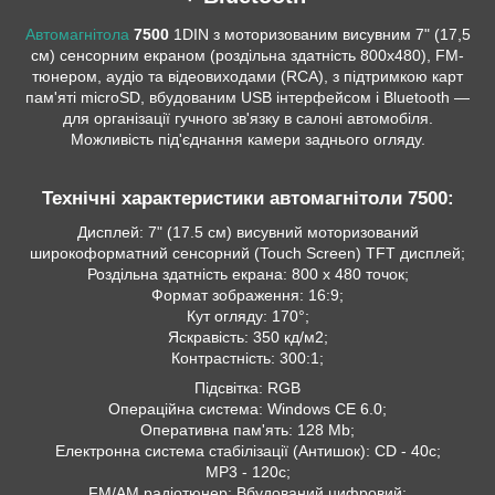
Автомагнітола
7500
1DIN з моторизованим висувним 7" (17,5
см) сенсорним екраном (роздільна здатність 800x480), FM-
тюнером, аудіо та відеовиходами (RCA), з підтримкою карт
пам'яті microSD, вбудованим USB інтерфейсом і Bluetooth —
для організації гучного зв'язку в салоні автомобіля.
Можливість під'єднання камери заднього огляду.
Технічні характеристики автомагнітоли 7500:
Дисплей: 7" (17.5 см) висувний моторизований
широкоформатний сенсорний (Touch Screen) TFT дисплей;
Роздільна здатність екрана: 800 х 480 точок;
Формат зображення: 16:9;
Кут огляду: 170°;
Яскравість: 350 кд/м2;
Контрастність: 300:1;
Підсвітка: RGB
Операційна система: Windows CE 6.0;
Оперативна пам'ять: 128 Mb;
Електронна система стабілізації (Антишок): CD - 40c;
MP3 - 120c;
FM/AM радіотюнер: Вбудований цифровий;