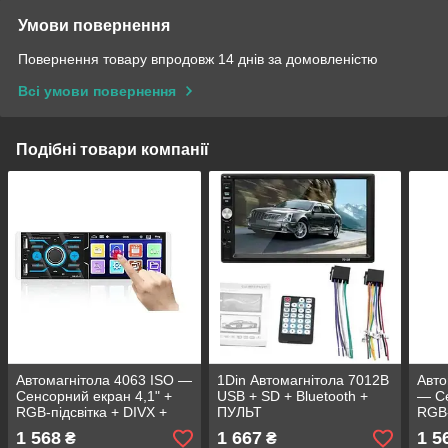
Умови повернення
Повернення товару впродовж 14 днів за домовленістю
Всі умови повернення
Подібні товари компанії
Автомагнітола 4063 ISO —
1Din Автомагнітола 7012B
Авто
Сенсорний екран 4,1" +
USB + SD + Bluetooth +
— Се
RGB-підсвітка + DIVX +
ПУЛЬТ
RGB-
MP3 + USB + Bluetooth +
MP3 
1 568
1 667
1 5
₴
₴
AV-in
Blue